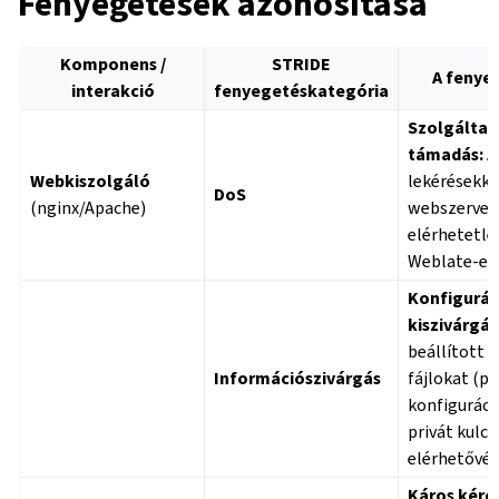
Fenyegetések azonosítása
Komponens /
STRIDE
A fenyeg
interakció
fenyegetéskategória
Szolgálta
támadás:
A
Webkiszolgáló
lekérésekkel
DoS
(nginx/Apache)
webszerver
elérhetetle
Weblate-et
Konfigurác
kiszivárgás
beállított 
Információszivárgás
fájlokat (pé
konfiguráció
privát kulcs
elérhetővé.
Káros kéré