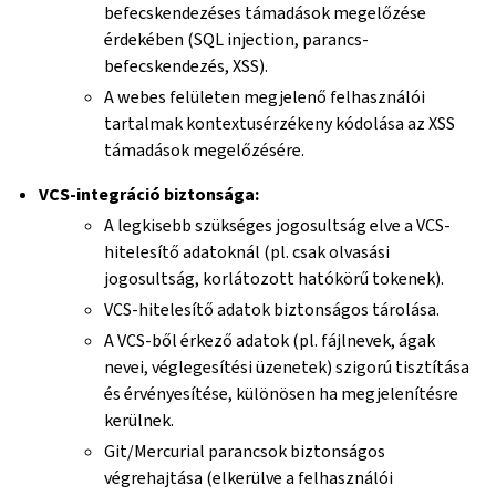
befecskendezéses támadások megelőzése
érdekében (SQL injection, parancs-
befecskendezés, XSS).
A webes felületen megjelenő felhasználói
tartalmak kontextusérzékeny kódolása az XSS
támadások megelőzésére.
VCS-integráció biztonsága:
A legkisebb szükséges jogosultság elve a VCS-
hitelesítő adatoknál (pl. csak olvasási
jogosultság, korlátozott hatókörű tokenek).
VCS-hitelesítő adatok biztonságos tárolása.
A VCS-ből érkező adatok (pl. fájlnevek, ágak
nevei, véglegesítési üzenetek) szigorú tisztítása
és érvényesítése, különösen ha megjelenítésre
kerülnek.
Git/Mercurial parancsok biztonságos
végrehajtása (elkerülve a felhasználói