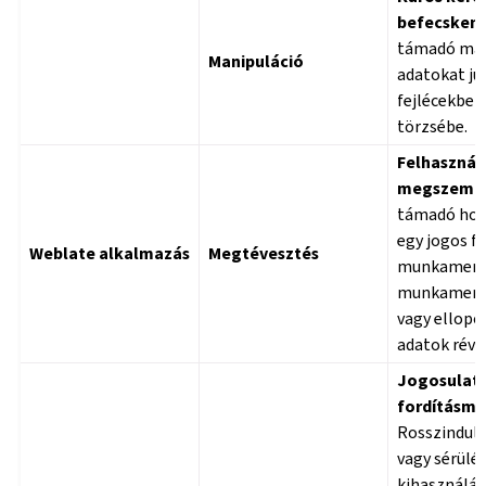
befecsken
támadó man
Manipuláció
adatokat ju
fejlécekbe v
törzsébe.
Felhasznál
megszemél
támadó hoz
egy jogos f
Weblate alkalmazás
Megtévesztés
munkamenet
munkamenet
vagy ellopo
adatok révé
Jogosulat
fordításmó
Rosszindula
vagy sérülé
kihasználás