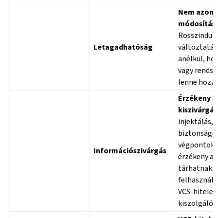
Nem azono
módosítás
Rosszindul
Letagadhatóság
változtatá
anélkül, ho
vagy rends
lenne hozzá
Érzékeny 
kiszivárgás
injektálás,
biztonságos
végpontok 
Információszivárgás
érzékeny a
tárhatnak f
felhasználó
VCS-hiteles
kiszolgáló 