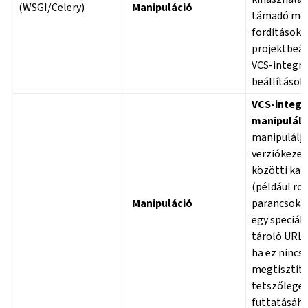
(WSGI/Celery)
Manipuláció
támadó módo
fordításoka
projektbeál
VCS-integrá
beállítások
VCS-integr
manipulálá
manipulálja
verziókezel
közötti kap
(például ro
Manipuláció
parancsokat
egy speciáli
tároló URL-
ha ez nincs
megtisztítv
tetszőleges
futtatásáho