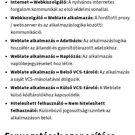
Internet ↔ Webkiszolgáló:
A nyilvános internetes
forgalom kommunikál az első védelmi vonallal.
Webkiszolgáló ↔ Weblate alkalmazás:
A fordított proxy
/ webszerver és az alkalmazáslogika közötti
kommunikáció.
Weblate alkalmazás ↔ Adatbázis:
Az alkalmazáslogika
hozzáfér az állandó és gyorsítótárazott adatokhoz.
Weblate alkalmazás ↔ Naplózás:
Az alkalmazás
naplóbejegyzéseket hoz létre.
Weblate alkalmazás ↔ Belső VCS-tároló:
Az alkalmazás
a saját VCS-másolatával dolgozik.
Weblate alkalmazás ↔ Külső VCS-tároló:
A Weblate
külső kódtárolókhoz kapcsolódik.
Hitelesített felhasználó ↔ Nem hitelesített
felhasználó:
Különböző jogosultsági szintek az
alkalmazáson belül.