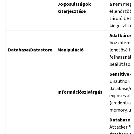
Jogosultságok
a nem megf
kiterjesztése
ellenőrzött
tároló URL-
kiegészítők)
Adatkároso
hozzáférés 
Database/Datastore
Manipuláció
lehetővé tes
felhasználó
beállítások
Sensitive d
Unauthorize
database/d
Információszivárgás
exposes all
(credentials
memory, use
Database e
Attacker fl