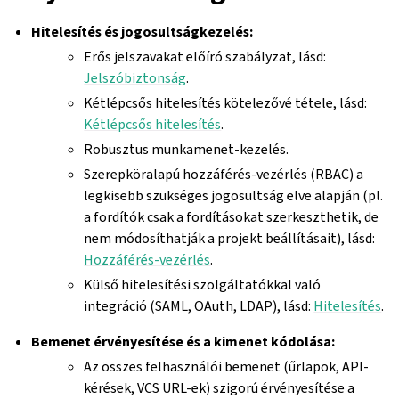
Hitelesítés és jogosultságkezelés:
Erős jelszavakat előíró szabályzat, lásd:
Jelszóbiztonság
.
Kétlépcsős hitelesítés kötelezővé tétele, lásd:
Kétlépcsős hitelesítés
.
Robusztus munkamenet-kezelés.
Szerepköralapú hozzáférés-vezérlés (RBAC) a
legkisebb szükséges jogosultság elve alapján (pl.
a fordítók csak a fordításokat szerkeszthetik, de
nem módosíthatják a projekt beállításait), lásd:
Hozzáférés-vezérlés
.
Külső hitelesítési szolgáltatókkal való
integráció (SAML, OAuth, LDAP), lásd:
Hitelesítés
.
Bemenet érvényesítése és a kimenet kódolása:
Az összes felhasználói bemenet (űrlapok, API-
kérések, VCS URL-ek) szigorú érvényesítése a