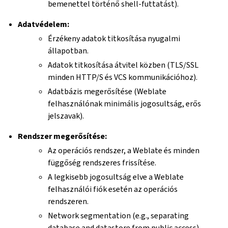
bemenettel történő shell-futtatást).
Adatvédelem:
Érzékeny adatok titkosítása nyugalmi
állapotban.
Adatok titkosítása átvitel közben (TLS/SSL
minden HTTP/S és VCS kommunikációhoz).
Adatbázis megerősítése (Weblate
felhasználónak minimális jogosultság, erős
jelszavak).
Rendszer megerősítése:
Az operációs rendszer, a Weblate és minden
függőség rendszeres frissítése.
A legkisebb jogosultság elve a Weblate
felhasználói fiók esetén az operációs
rendszeren.
Network segmentation (e.g., separating
database and datastore from public access).