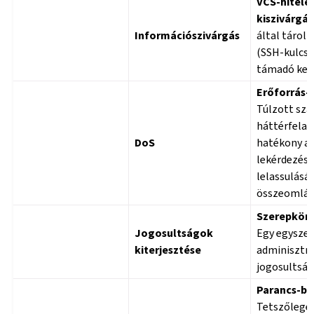
VCS-hitele
kiszivárgás
Információszivárgás
által tárolt
(SSH-kulcso
támadó kez
Erőforrás-
Túlzott sz
háttérfelad
DoS
hatékony ad
lekérdezés 
lelassulásá
összeomlás
Szerepkör k
Jogosultságok
Egy egyszer
kiterjesztése
adminisztrá
jogosultság
Parancs-be
Tetszőleges