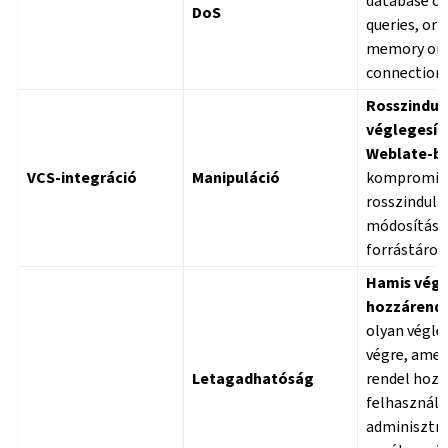
database or
DoS
queries, or
memory or a
connections
Rosszindul
véglegesít
Weblate-bő
VCS-integráció
Manipuláció
kompromitt
rosszindula
módosítások
forrástárol
Hamis végl
hozzárende
olyan végle
végre, amel
Letagadhatóság
rendel hozz
felhasználó
adminisztrá