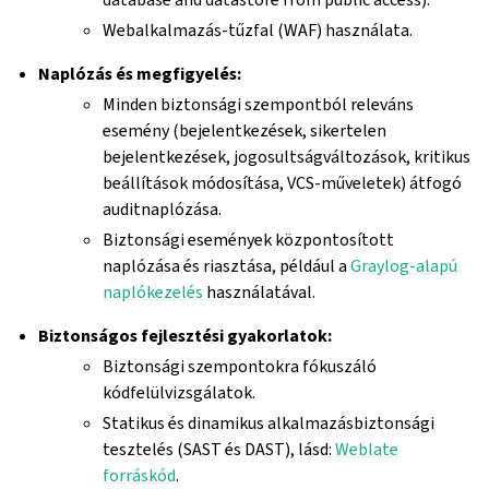
Webalkalmazás-tűzfal (WAF) használata.
Naplózás és megfigyelés:
Minden biztonsági szempontból releváns
esemény (bejelentkezések, sikertelen
bejelentkezések, jogosultságváltozások, kritikus
beállítások módosítása, VCS-műveletek) átfogó
auditnaplózása.
Biztonsági események központosított
naplózása és riasztása, például a
Graylog-alapú
naplókezelés
használatával.
Biztonságos fejlesztési gyakorlatok:
Biztonsági szempontokra fókuszáló
kódfelülvizsgálatok.
Statikus és dinamikus alkalmazásbiztonsági
tesztelés (SAST és DAST), lásd:
Weblate
forráskód
.