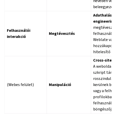
nevében vég
beleegyezés
Adathalásza
engineerin
megtéveszt
Felhasználói
Megtévesztés
felhasználót
interakció
Weblate vag
hozzákapcso
hitelesítő a
Cross-site 
A weboldalo
szkript tám
rosszindula
(Webes felület)
Manipuláció
kerülnek be
vagy a felh
profilokba,
felhasznál
böngészőjéb