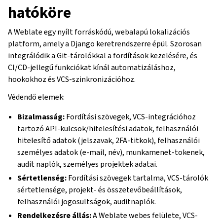
hatóköre
A Weblate egy nyílt forráskódú, webalapú lokalizációs
platform, amely a Django keretrendszerre épül. Szorosan
integrálódik a Git-tárolókkal a fordítások kezelésére, és
CI/CD-jellegű funkciókat kínál automatizáláshoz,
hookokhoz és VCS-szinkronizációhoz.
Védendő elemek:
Bizalmasság:
Fordítási szövegek, VCS-integrációhoz
tartozó API-kulcsok/hitelesítési adatok, felhasználói
hitelesítő adatok (jelszavak, 2FA-titkok), felhasználói
személyes adatok (e-mail, név), munkamenet-tokenek,
audit naplók, személyes projektek adatai.
Sértetlenség:
Fordítási szövegek tartalma, VCS-tárolók
sértetlensége, projekt- és összetevőbeállítások,
felhasználói jogosultságok, auditnaplók.
Rendelkezésre állás:
A Weblate webes felülete, VCS-