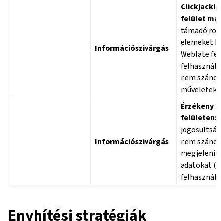
Clickjackin
felület man
támadó ros
elemeket he
Információszivárgás
Weblate felü
felhasználó
nem szándé
műveletekr
Érzékeny a
felületen:
A
jogosultság
Információszivárgás
nem szánd
megjelenít
adatokat (p
felhasználó
Enyhítési stratégiák