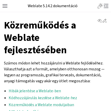
Weblate 5.14.2 dokumentáció
View 
Ed
Közreműködés a
Weblate
fejlesztésében
Számos módon lehet hozzájárulni a Weblate fejlődéséhez.
Választhatja azt a formát, amelyben otthonosan mozog —
legyen az programozás, grafikai tervezés, dokumentáció,
anyagi támogatás vagy akár egy ötlet megosztása:
Hibák jelentése a Weblate-ben
Kódhozzájárulás kezdése a Weblate-hez
Közreműködés a Weblate moduljaiban