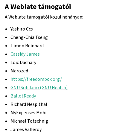
A Weblate támogatói
A Weblate támogatói közül néhányan:
Yashiro Ccs
Cheng-Chia Tseng
Timon Reinhard
Cassidy James
Loic Dachary
Marozed
https://freedombox.org/
GNU Solidario (GNU Health)
BallotReady
Richard Nespithal
MyExpenses.Mobi
Michael Totschnig
James Valleroy