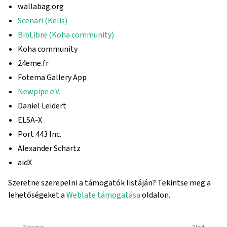
wallabag.org
Scenari (Kelis)
BibLibre (Koha community)
Koha community
24eme.fr
Fotema Gallery App
Newpipe e.V.
Daniel Leidert
ELSA-X
Port 443 Inc.
Alexander Schartz
aidX
Szeretne szerepelni a támogatók listáján? Tekintse meg a
lehetőségeket a
Weblate támogatása
oldalon.