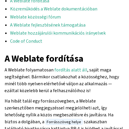
A Weblate fordítása
Közreműködés a Weblate dokumentációban
Weblate közösségi fórum
A Weblate fejlesztésének támogatása
Weblate hozzájárulói kommunikációs irányelvek
Code of Conduct
A Weblate fordítása
A Weblate folyamatosan
fordítás alatt áll
, saját maga
segítségével. Bármikor csatlakozhat a közösséghez, hogy
minél több nyelven elérhetővé váljon az alkalmazás —
ezáltal közelebb kerül a felhasználóihoz is!
Ha hibát talál egy forrásszövegben, a Weblate
szerkesztőben megjegyzéssel megjelölheti azt, így
lehetőség nyílik a közös megbeszélésre és javításra. Ha
biztos a dolgában, a
szakaszban
Forrásszöveg helye
található hivatkozásra kattintva PR-t is küldhet a javítással.