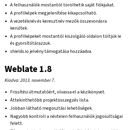
A felhasználók mostantól törölhetik saját fiókjukat.
A profilképek megjelenítése kikapcsolható.
A vezetéknév és keresztnév mezők összevonásra
kerültek.
A profilképeket mostantól kiszolgáló oldalon töltjük le
és gyorsítótárazzuk.
shields.io jelvény támogatása hozzáadva.
Weblate 1.8
Kiadva: 2013. november 7.
Frissítési útmutatóért, olvassa el a kézikönyvet.
Áttekinthetőbb projektösszegzés lista.
Jobban látható megosztási lehetőségek.
Nagyobb kontroll a névtelen felhasználók jogosultságai
felett.