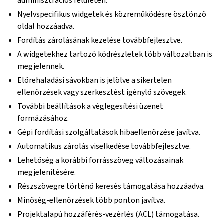
adminisztrációs felületen.
Nyelvspecifikus widgetek és közreműködésre ösztönző
oldal hozzáadva.
Fordítás zárolásának kezelése továbbfejlesztve.
A widgetekhez tartozó kódrészletek több változatban is
megjelennek.
Előrehaladási sávokban is jelölve a sikertelen
ellenőrzések vagy szerkesztést igénylő szövegek.
További beállítások a véglegesítési üzenet
formázásához.
Gépi fordítási szolgáltatások hibaellenőrzése javítva.
Automatikus zárolás viselkedése továbbfejlesztve.
Lehetőség a korábbi forrásszöveg változásainak
megjelenítésére.
Részszövegre történő keresés támogatása hozzáadva.
Minőség-ellenőrzések több ponton javítva.
Projektalapú hozzáférés-vezérlés (ACL) támogatása.