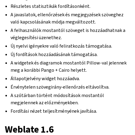
Részletes statisztikák fordításonként.
A javaslatok, ellenőrzések és megjegyzések szöveghez
való kapcsolásának módja megváltozott.
A felhasználók mostantól szöveget is hozzáadhatnak a
véglegesítési üzenethez.
Új nyelvi igényekre való feliratkozás támogatása.
Új fordítások hozzáadásának támogatása.
A widgetek és diagramok mostantól Pillow-val jelennek
meg a korábbi Pango + Cairo helyett.
Állapotjelvény widget hozzáadva.
Érvénytelen szövegirány-ellenőrzés eltávolítva.
A szótárban történt módosítások mostantól
megjelennek az előzményekben.
Fordítási nézet teljesítményének javítása.
Weblate 1.6