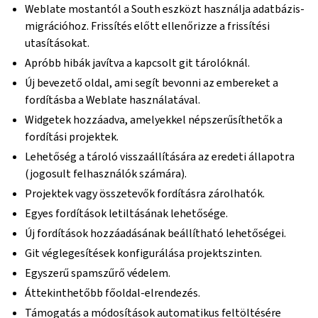
Weblate mostantól a South eszközt használja adatbázis-
migrációhoz. Frissítés előtt ellenőrizze a frissítési
utasításokat.
Apróbb hibák javítva a kapcsolt git tárolóknál.
Új bevezető oldal, ami segít bevonni az embereket a
fordításba a Weblate használatával.
Widgetek hozzáadva, amelyekkel népszerűsíthetők a
fordítási projektek.
Lehetőség a tároló visszaállítására az eredeti állapotra
(jogosult felhasználók számára).
Projektek vagy összetevők fordításra zárolhatók.
Egyes fordítások letiltásának lehetősége.
Új fordítások hozzáadásának beállítható lehetőségei.
Git véglegesítések konfigurálása projektszinten.
Egyszerű spamszűrő védelem.
Áttekinthetőbb főoldal-elrendezés.
Támogatás a módosítások automatikus feltöltésére