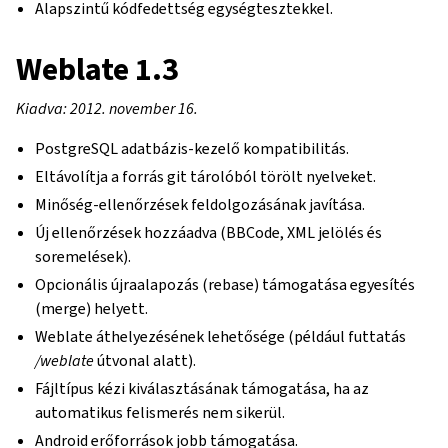
Alapszintű kódfedettség egységtesztekkel.
Weblate 1.3
Kiadva: 2012. november 16.
PostgreSQL adatbázis-kezelő kompatibilitás.
Eltávolítja a forrás git tárolóból törölt nyelveket.
Minőség-ellenőrzések feldolgozásának javítása.
Új ellenőrzések hozzáadva (BBCode, XML jelölés és
soremelések).
Opcionális újraalapozás (rebase) támogatása egyesítés
(merge) helyett.
Weblate áthelyezésének lehetősége (például futtatás
/weblate
útvonal alatt).
Fájltípus kézi kiválasztásának támogatása, ha az
automatikus felismerés nem sikerül.
Android erőforrások jobb támogatása.