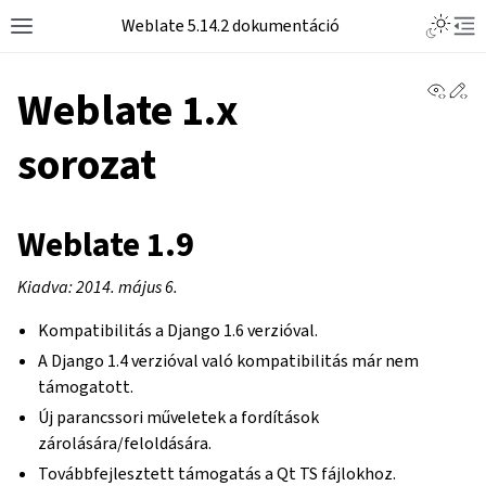
Weblate 5.14.2 dokumentáció
View 
Ed
Weblate 1.x
sorozat
Weblate 1.9
Kiadva: 2014. május 6.
Kompatibilitás a Django 1.6 verzióval.
A Django 1.4 verzióval való kompatibilitás már nem
támogatott.
Új parancssori műveletek a fordítások
zárolására/feloldására.
Továbbfejlesztett támogatás a Qt TS fájlokhoz.