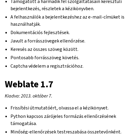
Támogatott a harmadik fél szolgáltatásain keresztüli
bejelentkezés, részletek a kézikönyvben.
A felhasználók a bejelentkezéshez az e-mail-címüket is
használhatják.
Dokumentációs fejlesztések.
Javult a forrásszövegek ellenőrzése.
Keresés az összes szöveg között.
Pontosabb forrásszöveg követés.
Captcha védelem a regisztrációhoz.
Weblate 1.7
Kiadva: 2013. október 7.
Frissítési útmutatóért, olvassa el a kézikönyvet.
Python kapcsos zárójeles formázás ellenőrzésének
támogatása.
Minőség-ellenőrzések testreszabása összetevőnként.