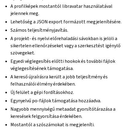
A profilképek mostantól libravatar használatával
jelennek meg.
Lehetőség a JSON export formázott megjelenítésére.
Számos teljesítményjavítás.
A projekt- és nyelvi előrehaladási sávokban is jelöli a
sikertelen ellenőrzéseket vagy a szerkesztést igénylő
szövegeket.
Egyedi véglegesítés előtti hookok és további fájlok
véglegesítésének támogatása.
A kereső újraírásra került a jobb teljesítmény és
felhasználói élmény érdekében.
Új felület a gépi fordításokhoz.
Egynyelvű po-fájlok támogatása hozzáadva.
Nagyobb mennyiségű metaadat gyorsítótárazása a
keresések felgyorsítása érdekében.
Mostantól a szószámokat is megjeleníti.