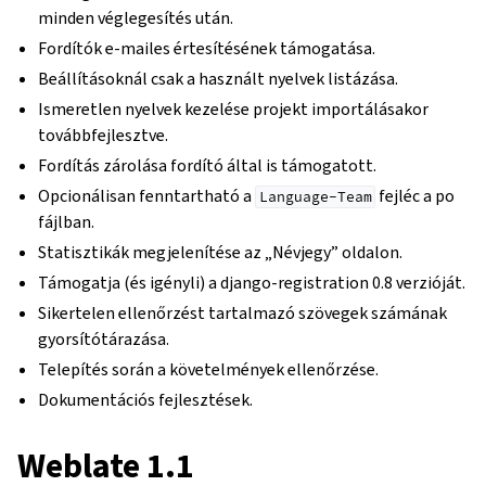
minden véglegesítés után.
Fordítók e-mailes értesítésének támogatása.
Beállításoknál csak a használt nyelvek listázása.
Ismeretlen nyelvek kezelése projekt importálásakor
továbbfejlesztve.
Fordítás zárolása fordító által is támogatott.
Opcionálisan fenntartható a
fejléc a po
Language-Team
fájlban.
Statisztikák megjelenítése az „Névjegy” oldalon.
Támogatja (és igényli) a django-registration 0.8 verzióját.
Sikertelen ellenőrzést tartalmazó szövegek számának
gyorsítótárazása.
Telepítés során a követelmények ellenőrzése.
Dokumentációs fejlesztések.
Weblate 1.1