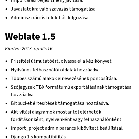
Importálási teljesítmény javítása.
Javaslatokra való szavazás támogatása.
Adminisztrációs felület átdolgozása.
Weblate 1.5
Kiadva: 2013. április 16.
Frissítési útmutatóért, olvassa el a kézikönyvet.
Nyilvános felhasználói oldalak hozzáadva.
Többes számú alakok elnevezésének pontosítása.
Szójegyzék TBX formátumú exportálásának támogatása
hozzáadva.
Bitbucket értesítések támogatása hozzáadva.
Aktivitási diagramok mostantól elérhetők
fordításonként, nyelvenként vagy felhasználónként.
import_project admin parancs kibővített beállításai.
Django 1.5 kompatibilitás.