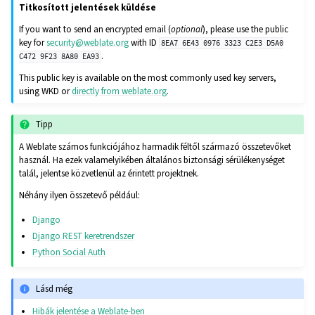
Titkosított jelentések küldése
If you want to send an encrypted email (
optional
), please use the public
key for
security
@
weblate
.
org
with ID
8EA7
6E43
0976
3323
C2E3
D5A0
.
C472
9F23
8A80
EA93
This public key is available on the most commonly used key servers,
using WKD or
directly from weblate.org
.
Tipp
A Weblate számos funkciójához harmadik féltől származó összetevőket
használ. Ha ezek valamelyikében általános biztonsági sérülékenységet
talál, jelentse közvetlenül az érintett projektnek.
Néhány ilyen összetevő például:
Django
Django REST keretrendszer
Python Social Auth
Lásd még
Hibák jelentése a Weblate-ben