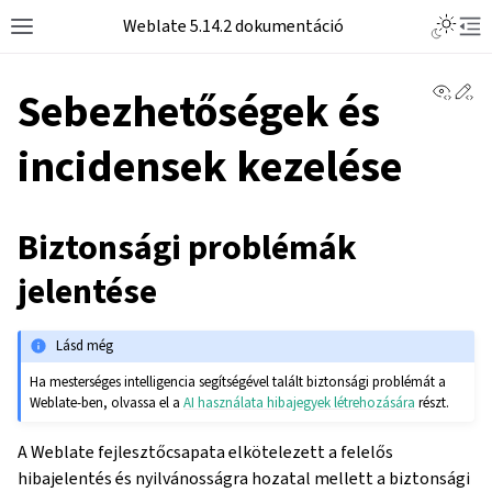
Weblate 5.14.2 dokumentáció
View 
Ed
Sebezhetőségek és
incidensek kezelése
Biztonsági problémák
jelentése
Lásd még
Ha mesterséges intelligencia segítségével talált biztonsági problémát a
Weblate-ben, olvassa el a
AI használata hibajegyek létrehozására
részt.
A Weblate fejlesztőcsapata elkötelezett a felelős
hibajelentés és nyilvánosságra hozatal mellett a biztonsági