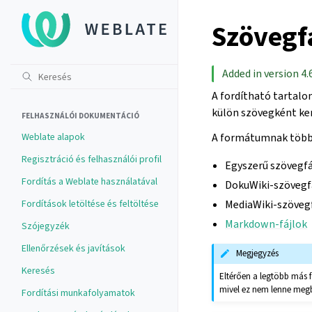
Szövegf
Added in version 4.6
A fordítható tartalo
külön szövegként ker
FELHASZNÁLÓI DOKUMENTÁCIÓ
Weblate alapok
A formátumnak több 
Regisztráció és felhasználói profil
Egyszerű szövegfá
Fordítás a Weblate használatával
DokuWiki-szövegf
Fordítások letöltése és feltöltése
MediaWiki-szövegf
Markdown-fájlok
Szójegyzék
Ellenőrzések és javítások
Megjegyzés
Keresés
Eltérően a legtöbb más 
mivel ez nem lenne megbíz
Fordítási munkafolyamatok