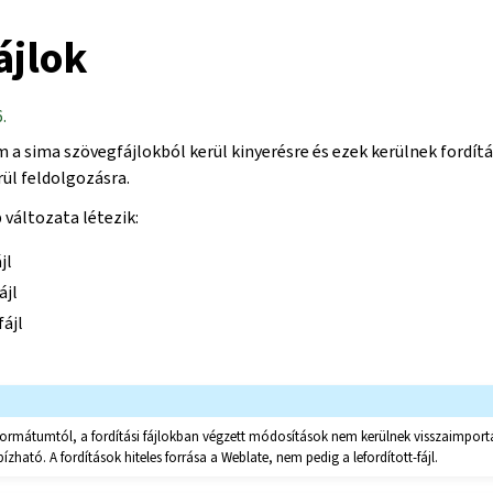
ájlok
.
m a sima szövegfájlokból kerül kinyerésre és ezek kerülnek fordít
ül feldolgozásra.
változata létezik:
jl
ájl
ájl
formátumtól, a fordítási fájlokban végzett módosítások nem kerülnek visszaimport
ható. A fordítások hiteles forrása a Weblate, nem pedig a lefordított-fájl.