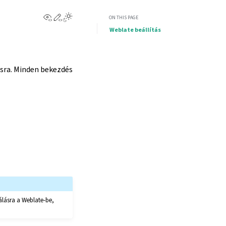
View this page
Edit this page
ON THIS PAGE
Weblate beállítás
ásra. Minden bekezdés
álásra a Weblate-be,