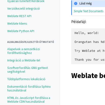
Gyakran Ismételt Kérdések
Lásd még
Verziókezelő integráció
Simple Text Documents
Weblate REST API
Példafájl:
Weblate kliens
Weblate Python API
Hello, world!

Orangutan has %d
ALKALMAZÁSFEJLESZTŐI ÚTMUTATÓ
Alapelvek a nemzetközi
Try Weblate at h
fordíthatósághoz
Integráció a Weblate-tel
Szoftverfordítás GNU gettext
segítségével
Weblate be
Többplatformos lokalizáció
Dokumentáció fordítása Sphinx
használatával
HTML és JavaScript fordítása a
Weblate CDN használatával