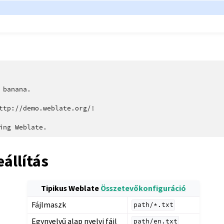
 banana.

ttp://demo.weblate.org/!

állítás
Tipikus Weblate
Összetevőkonfiguráció
Fájlmaszk
path/*.txt
Egynyelvű alap nyelvi fájl
path/en.txt