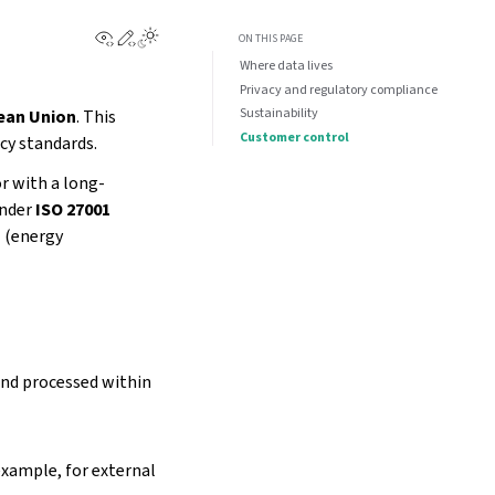
View this page
Edit this page
ON THIS PAGE
Where data lives
Privacy and regulatory compliance
Sustainability
ean Union
. This
Customer control
cy standards.
r with a long-
under
ISO 27001
1
(energy
 and processed within
example, for external