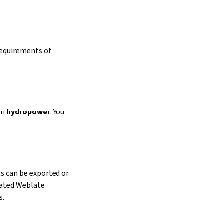
requirements of
om
hydropower
. You
ts can be exported or
icated Weblate
s.