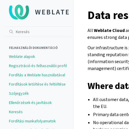
Data re
All
Weblate Cloud
a
ensures strong data 
Our infrastructure is
FELHASZNÁLÓI DOKUMENTÁCIÓ
standing reputation fo
Weblate alapok
(information securit
Regisztráció és felhasználói profil
management) certifi
Fordítás a Weblate használatával
Where data
Fordítások letöltése és feltöltése
Szójegyzék
All customer data,
Ellenőrzések és javítások
the EU.
Keresés
Primary data cent
Fordítási munkafolyamatok
No operational dat