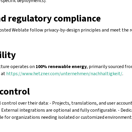
-specific deployments).
nd regulatory compliance
sted Weblate follow privacy-by-design principles and meet the 
lity
ucture operates on
100% renewable energy
, primarily sourced fr
s at
https://www.hetzner.com/unternehmen/nachhaltigkeit/
.
control
 control over their data: - Projects, translations, and user accoun
- External integrations are optional and fully configurable. - Ded
ble for organizations needing isolated or customized environment