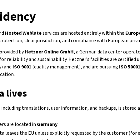
sidency
nd
Hosted Weblate
services are hosted entirely within the
Europ
protection, clear jurisdiction, and compliance with European priva
 provided by
Hetzner Online GmbH
, a German data center operato
r reliability and sustainability. Hetzner’s facilities are certified 
y) and
ISO 9001
(quality management), and are pursuing
ISO 5000
cation.
 lives
 including translations, user information, and backups, is stored
ers are located in
Germany
.
a leaves the EU unless explicitly requested by the customer (for 