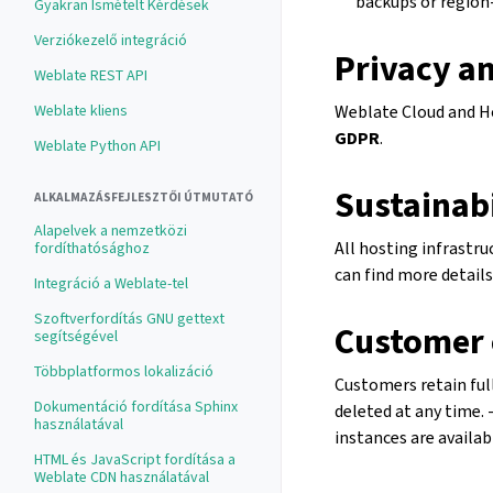
backups or region
Gyakran Ismételt Kérdések
Verziókezelő integráció
Privacy a
Weblate REST API
Weblate kliens
Weblate Cloud and Ho
GDPR
.
Weblate Python API
Sustainabi
ALKALMAZÁSFEJLESZTŐI ÚTMUTATÓ
Alapelvek a nemzetközi
All hosting infrastr
fordíthatósághoz
can find more detail
Integráció a Weblate-tel
Szoftverfordítás GNU gettext
Customer 
segítségével
Többplatformos lokalizáció
Customers retain full
Dokumentáció fordítása Sphinx
deleted at any time. 
használatával
instances are availa
HTML és JavaScript fordítása a
Weblate CDN használatával