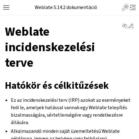
Weblate 5.14.2 dokumentáció
View 
Ed
Weblate
incidenskezelési
terve
Hatókör és célkitűzések
Ez az incidenskezelési terv (IRP) azokat az eseményeket
fedi le, amelyek hatással vannak egy Weblate telepítés
bizalmasságára, sértetlenségére vagy rendelkezésre
állására.
Alkalmazandó minden saját üzemeltetésű Weblate
példányra, legyen az helyben vagy felhőalapú