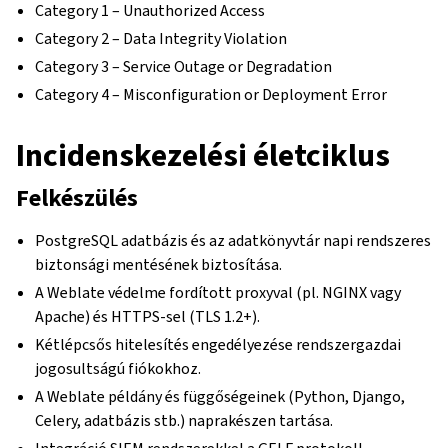
Category 1 – Unauthorized Access
Category 2 – Data Integrity Violation
Category 3 – Service Outage or Degradation
Category 4 – Misconfiguration or Deployment Error
Incidenskezelési életciklus
Felkészülés
PostgreSQL adatbázis és az adatkönyvtár napi rendszeres
biztonsági mentésének biztosítása.
A Weblate védelme fordított proxyval (pl. NGINX vagy
Apache) és HTTPS-sel (TLS 1.2+).
Kétlépcsős hitelesítés engedélyezése rendszergazdai
jogosultságú fiókokhoz.
A Weblate példány és függőségeinek (Python, Django,
Celery, adatbázis stb.) naprakészen tartása.