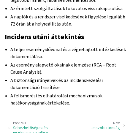
legutóbbi ismert, hibamentes mentésből.
Az érintett szolgáltatások fokozatos visszakapcsolása.
A naplók és a rendszer viselkedésének figyelése legalább
72 órán át a helyreállítás után.
Incidens utáni áttekintés
A teljes eseményidővonal és a végrehajtott intézkedések
dokumentálása.
Az esemény alapvető okainak elemzése (RCA – Root
Cause Analysis).
A biztonsági irányelvek és az incidenskezelési
dokumentáció frissítése.
A felismerési és elhatárolási mechanizmusok
hatékonyságának értékelése.
Previous
Next
Sebezhetőségek és
Jelszóbiztonság
incidensek kezelése