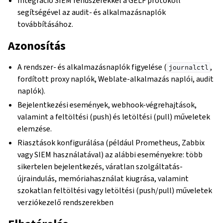
Integráció SIEM rendszerekkel a GELF protokoll
segítségével az audit- és alkalmazásnaplók
továbbításához.
Azonosítás
A rendszer- és alkalmazásnaplók figyelése (
,
journalctl
fordított proxy naplók, Weblate-alkalmazás naplói, audit
naplók).
Bejelentkezési események, webhook-végrehajtások,
valamint a feltöltési (push) és letöltési (pull) műveletek
elemzése.
Riasztások konfigurálása (például Prometheus, Zabbix
vagy SIEM használatával) az alábbi eseményekre: több
sikertelen bejelentkezés, váratlan szolgáltatás-
újraindulás, memóriahasználat kiugrása, valamint
szokatlan feltöltési vagy letöltési (push/pull) műveletek
verziókezelő rendszerekben