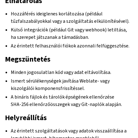
Elhatárolás
Hozzáférés ideiglenes korlátozása (például
tűzfalszabályokkal vagy a szolgáltatás elkülönítésével).
Külső integrációk (például Git vagy webhook) letiltása,
ha szerepet játszanak a támadásban.
Az érintett felhasználói fiókok azonnali felfüggesztése.
Megszüntetés
Minden jogosulatlan kód vagy adat eltávolítása.
Ismert sérülékenységek javítása Weblate- vagy
kiszolgálói komponensfrissítéssel.
A bináris fájlok és tárolók épségének ellenőrzése
SHA‑256 ellenőrzőösszegek vagy Git-naplók alapján.
Helyreállítás
Az érintett szolgáltatások vagy adatok visszaállítása a