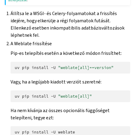
Állítsa le a WSGI- és Celery-folyamatokat a frissítés
idejére, hogy elkerülje a régi folyamatok futását.
Ellenkező esetben inkompatibilis adatbázisváltozások
léphetnek fel.
A Weblate frissítése
Pip-es telepítés esetén a következő módon frissíthet:
uv
pip
install
-U
"weblate[all]==version"
Vagy, ha a legújabb kiadott verziót szeretné:
uv
pip
install
-U
"weblate[all]"
Ha nem kívánja az összes opcionális függőséget
telepíteni, tegye ezt:
uv
pip
install
-U