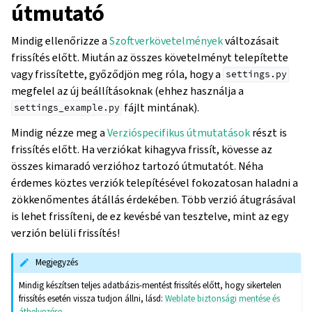
útmutató
Mindig ellenőrizze a
Szoftverkövetelmények
változásait
frissítés előtt. Miután az összes követelményt telepítette
vagy frissítette, győződjön meg róla, hogy a
settings.py
megfelel az új beállításoknak (ehhez használja a
fájlt mintának).
settings_example.py
Mindig nézze meg a
Verzióspecifikus útmutatások
részt is
frissítés előtt. Ha verziókat kihagyva frissít, kövesse az
összes kimaradó verzióhoz tartozó útmutatót. Néha
érdemes köztes verziók telepítésével fokozatosan haladni a
zökkenőmentes átállás érdekében. Több verzió átugrásával
is lehet frissíteni, de ez kevésbé van tesztelve, mint az egy
verzión belüli frissítés!
Megjegyzés
Mindig készítsen teljes adatbázis-mentést frissítés előtt, hogy sikertelen
frissítés esetén vissza tudjon állni, lásd:
Weblate biztonsági mentése és
áthelyezése
.