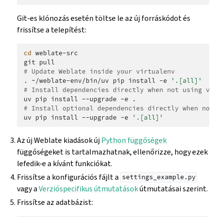
Git-es klónozás esetén töltse le az új forráskódot és
frissítse a telepítést:
cd
weblate-src

git
# Update Weblate inside your virtualenv
.
~/weblate-env/bin/uv
pip
install
-e
'.[all]'
# Install dependencies directly when not using vi
uv
pip
install
--upgrade
-e
# Install optional dependencies directly when not
uv
pip
install
--upgrade
-e
'.[all]'
Az új Weblate kiadások új
Python függőségek
függőségeket is tartalmazhatnak, ellenőrizze, hogy ezek
lefedik-e a kívánt funkciókat.
Frissítse a konfigurációs fájlt a
settings_example.py
vagy a
Verzióspecifikus útmutatások
útmutatásai szerint.
Frissítse az adatbázist: