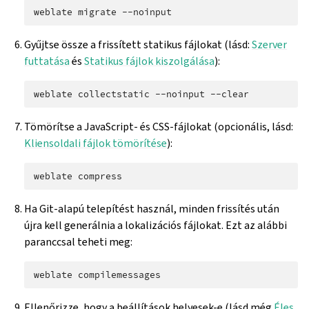
weblate
migrate
Gyűjtse össze a frissített statikus fájlokat (lásd:
Szerver
futtatása
és
Statikus fájlok kiszolgálása
):
weblate
collectstatic
--noinput
Tömörítse a JavaScript- és CSS-fájlokat (opcionális, lásd:
Kliensoldali fájlok tömörítése
):
weblate
Ha Git-alapú telepítést használ, minden frissítés után
újra kell generálnia a lokalizációs fájlokat. Ezt az alábbi
paranccsal teheti meg:
weblate
Ellenőrizze, hogy a beállítások helyesek-e (lásd még
Éles