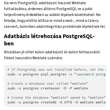
Ha nem PostgreSQL adatbázist használ Weblate
futtatásához, érdemes áttérni PostgreSQL-re a jobb
teljesítmény érdekében az alábbi lépések követésével. Ne
feledje, hogy előtte állítsa le mind a web-, mind a Celery-
szervert, különben adatintegritási problémák léphetnek fel.
Adatbázis létrehozása PostgreSQL-
ben
Általában jó ötlet külön adatbázist és külön felhasználói
fiókot használni Weblate számára:
# If PostgreSQL was not installed before, set the ma
sudo
-u
postgres
psql
postgres
-c
"\password postgre
# Create a database user called "weblate"
sudo
-u
postgres
createuser
-D
-P
weblate

# Create the database "weblate" owned by "weblate"
sudo
-u
postgres
createdb
-E
UTF8
-O
weblate