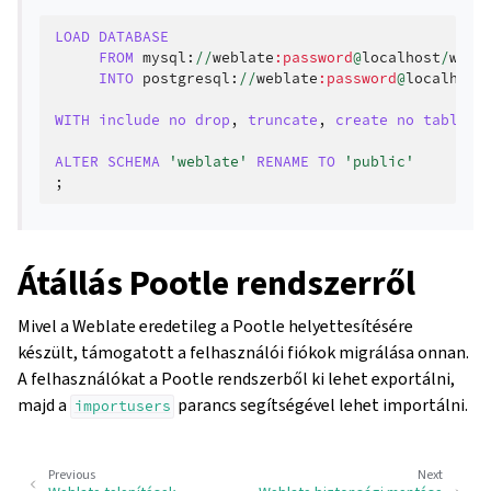
LOAD
DATABASE
FROM
mysql
:
//
weblate
:password
@
localhost
/
webl
INTO
postgresql
:
//
weblate
:password
@
localhost
WITH
include
no
drop
,
truncate
,
create
no
tables
,
ALTER
SCHEMA
'weblate'
RENAME
TO
'public'
;
Átállás Pootle rendszerről
Mivel a Weblate eredetileg a Pootle helyettesítésére
készült, támogatott a felhasználói fiókok migrálása onnan.
A felhasználókat a Pootle rendszerből ki lehet exportálni,
majd a
parancs segítségével lehet importálni.
importusers
Previous
Next