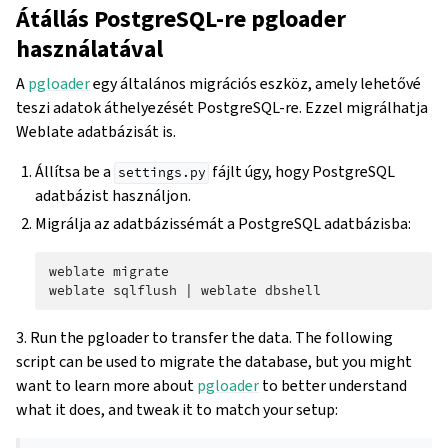
Átállás PostgreSQL-re pgloader
használatával
A
pgloader
egy általános migrációs eszköz, amely lehetővé
teszi adatok áthelyezését PostgreSQL-re. Ezzel migrálhatja
Weblate adatbázisát is.
Állítsa be a
fájlt úgy, hogy PostgreSQL
settings.py
adatbázist használjon.
Migrálja az adatbázissémát a PostgreSQL adatbázisba:
weblate
migrate

weblate
sqlflush
|
weblate
3. Run the pgloader to transfer the data. The following
script can be used to migrate the database, but you might
want to learn more about
pgloader
to better understand
what it does, and tweak it to match your setup: