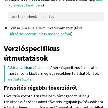
környezet beállítása
):
weblate
check
Indítsa újra a Celery-munkafolyamatot (lásd:
Háttérfeladatok Celery használatával
).
Verzióspecifikus
útmutatások
A 5.0 verzióban változott:
A verzióspecifikus útmutatások
mostantól a kiadási megjegyzésekben találhatók, lásd:
Weblate 5.14.2
.
Frissítés régebbi főverzióról
Főverziók közötti frissítés nem támogatott. Mindig
frissítsen először az adott főverzió legújabb javítókiadására.
A köztes lépés kihagyása nem támogatott, és rendszerhibát