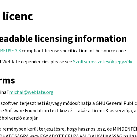
licenc
eadable licensing information
REUSE 3.3
compliant license specification in the source code.
of Weblate dependencies please see
Szoftverösszetevők jegyzéke
.
erms
Čihař
michal
@
weblate
.
org
szoftver: terjesztheti és/vagy módosíthatja a GNU General Public 
ee Software Foundation tett közzé — akár a Licenc 3-as verziója, a
bbi verzió alapján.
a reményben kerül terjesztésre, hogy hasznos lesz, de MINDENF
DHATÓSÁGRA vagy EGY ADOTT CÉLRA VALÓ ALKALMASSÁG hallgat