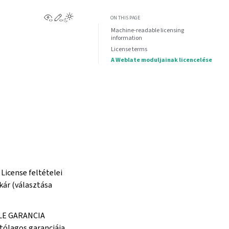
View this page
Edit this page
ON THIS PAGE
Machine-readable licensing
information
License terms
A Weblate moduljainak licencelése
License feltételei
kár (választása
ÉLE GARANCIA
ólagos garanciája