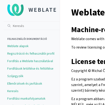
Weblate 
Machine-r
Weblate comes with
FELHASZNÁLÓI DOKUMENTÁCIÓ
Weblate alapok
To review licensing 
Regisztráció és felhasználói profil
License t
Fordítás a Weblate használatával
Fordítások letöltése és feltöltése
Copyright © Michal 
Szójegyzék
Ez a program szabad 
Ellenőrzések és javítások
szerint, amelyet a Fr
szerint) bármely késő
Keresés
Fordítási munkafolyamatok
Ez a program abban 
NÉLKÜL, még az ELA