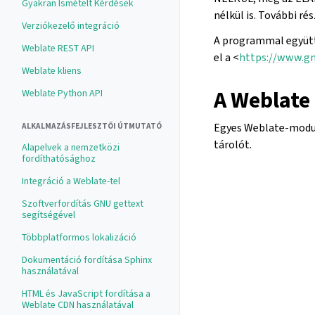
Gyakran Ismételt Kérdések
nélkül is. További r
Verziókezelő integráció
A programmal együtt
Weblate REST API
el a <
https://www.gn
Weblate kliens
A Weblate
Weblate Python API
Egyes Weblate-modulo
ALKALMAZÁSFEJLESZTŐI ÚTMUTATÓ
tárolót.
Alapelvek a nemzetközi
fordíthatósághoz
Integráció a Weblate-tel
Szoftverfordítás GNU gettext
segítségével
Többplatformos lokalizáció
Dokumentáció fordítása Sphinx
használatával
HTML és JavaScript fordítása a
Weblate CDN használatával