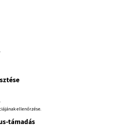
.
esztése
.
ciájának ellenőrzése.
rus-támadás