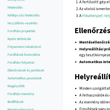
A fertőzött gép el
Hitelesítés
Az utolsó ismerte
A
Hibahelyzet: tel
Kétlépcsős hitelesítés
Hozzáférés-vezérlés
Ellenőrzés
Fordítási projektek
Nyelvi definíciók
Mentésellenőrzé
Folyamatos lokalizáció
Helyreállítási p
egy tesztkörnyezet
Fordítások licencelése
Automatikus inte
Fordítási folyamat
Ellenőrzések és javítások
Helyreállí
Automatikus javaslatok
Kiegészítők
Minden szolgálta
Fordítási memória
A felhasználók és 
Az esemény időren
Beállítások
Frissítések vagy 
Mintakonfiguráció