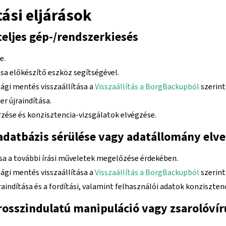
tási eljárások
teljes gép-/rendszerkiesés
e.
ása előkészítő eszköz segítségével.
ági mentés visszaállítása a
Visszaállítás a BorgBackupból
szerint
r újraindítása.
zése és konzisztencia-vizsgálatok elvégzése.
adatbázis sérülése vagy adatállomány elv
ása a további írási műveletek megelőzése érdekében.
ági mentés visszaállítása a
Visszaállítás a BorgBackupból
szerint
aindítása és a fordítási, valamint felhasználói adatok konziszten
 rosszindulatú manipuláció vagy zsarolóví