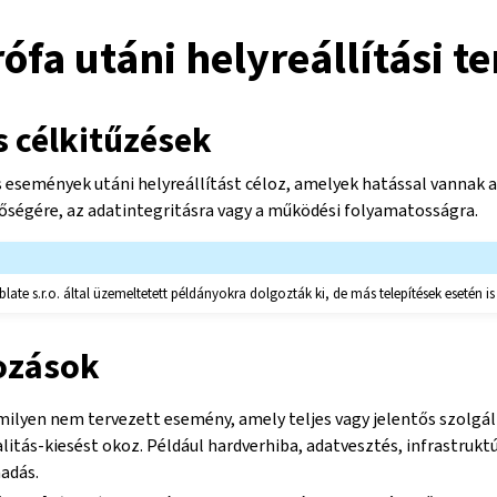
ófa utáni helyreállítási te
s célkitűzések
os események utáni helyreállítást céloz, amelyek hatással vannak 
őségére, az adatintegritásra vagy a működési folyamatosságra.
blate s.r.o. által üzemeltetett példányokra dolgozták ki, de más telepítések esetén 
ozások
ilyen nem tervezett esemény, amely teljes vagy jelentős szolgál
litás-kiesést okoz. Például hardverhiba, adatvesztés, infrastruk
adás.