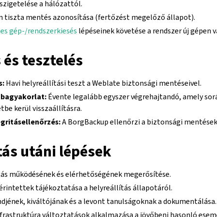
szigetelése a hálózattól.
n tiszta mentés azonosítása (fertőzést megelőző állapot).
jes gép-/rendszerkiesés
lépéseinek követése a rendszer új gépen v
 és tesztelés
s:
Havi helyreállítási teszt a Weblate biztonsági mentéseivel.
róbagyakorlat:
Évente legalább egyszer végrehajtandó, amely sorá
be kerül visszaállításra.
gritásellenőrzés:
A BorgBackup ellenőrzi a biztonsági mentések
tás utáni lépések
tás működésének és elérhetőségének megerősítése.
érintettek tájékoztatása a helyreállítás állapotáról.
djének, kiváltójának és a levont tanulságoknak a dokumentálása.
infrastruktúra változtatások alkalmazása a jövőbeni hasonló es