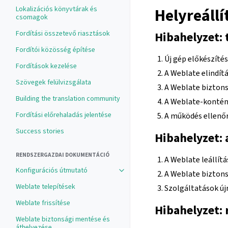
Lokalizációs könyvtárak és
Helyreállí
csomagok
Fordítási összetevő riasztások
Hibahelyzet: 
Fordítói közösség építése
Új gép előkészítés
Fordítások kezelése
A Weblate elindít
Szövegek felülvizsgálata
A Weblate biztons
Building the translation community
A Weblate-konténe
Fordítási előrehaladás jelentése
A működés ellenőr
Success stories
Hibahelyzet: 
RENDSZERGAZDAI DOKUMENTÁCIÓ
A Weblate leállít
Konfigurációs útmutató
A Weblate biztons
Weblate telepítések
Szolgáltatások újr
Weblate frissítése
Hibahelyzet:
Weblate biztonsági mentése és
áthelyezése