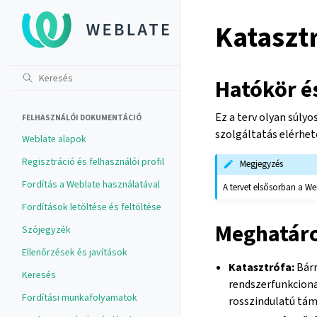
Katasztr
Hatókör é
Ez a terv olyan súly
FELHASZNÁLÓI DOKUMENTÁCIÓ
szolgáltatás elérhet
Weblate alapok
Regisztráció és felhasználói profil
Megjegyzés
Fordítás a Weblate használatával
A tervet elsősorban a We
Fordítások letöltése és feltöltése
Meghatár
Szójegyzék
Ellenőrzések és javítások
Katasztrófa:
Bárm
Keresés
rendszerfunkciona
Fordítási munkafolyamatok
rosszindulatú tám