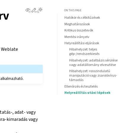
View this page
Edit this page
rv
ON THIS PAGE
Hatókör és célkitűzések
Meghatározások
Kritikus összetevők
Mentési irányelv
Helyreállítási eljárások
a Weblate
Hibahelyzet: teljes
gép-/rendszerkiesés
Hibahelyzet: adatbázis sérülése
vagy adatállomány elvesztése
Hibahelyzet: rosszindulatú
manipuláció vagy zsarolóvírus-
is alkalmazható.
támadás
Ellenőrzés és tesztelés
Helyreállítás utáni lépések
tatás-, adat- vagy
túra-kimaradás vagy