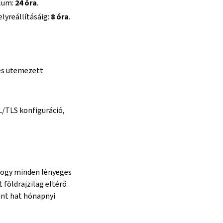
llum:
24 óra
.
lyreállításáig:
8 óra
.
és ütemezett
L/TLS konfiguráció,
hogy minden lényeges
 földrajzilag eltérő
mint hat hónapnyi