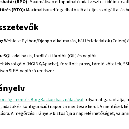
éshatár (RPO):
Maximálisan elfogadható adatvesztési időinterva
őtűrés (RTO):
Maximálisan elfogadható idő a teljes szolgáltatás he
összetevők
g:
Weblate Python/Django alkalmazás, háttérfeladatok (Celery) 
eSQL adatbázis, fordítási tárolók (Git) és naplók.
bkiszolgáló (NGINX/Apache), fordított proxy, tároló kötetek, SS
isan SIEM naplózó rendszer.
rányelv
tonsági mentés BorgBackup használatával
folyamat garantálja, 
, adatok és konfiguráció) naponta mentésre kerül. A mentések két
lásra. A megőrzési irányelv biztosítja a napi elérhetőséget, vala