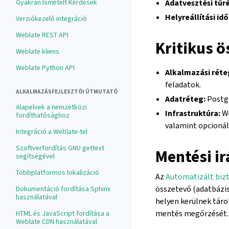
Adatvesztési tűr
Gyakran Ismételt Kérdések
Helyreállítási id
Verziókezelő integráció
Weblate REST API
Kritikus 
Weblate kliens
Weblate Python API
Alkalmazási réte
feladatok.
ALKALMAZÁSFEJLESZTŐI ÚTMUTATÓ
Adatréteg:
Postgr
Alapelvek a nemzetközi
Infrastruktúra:
We
fordíthatósághoz
valamint opcionál
Integráció a Weblate-tel
Szoftverfordítás GNU gettext
Mentési i
segítségével
Többplatformos lokalizáció
Az
Automatizált biz
összetevő (adatbázis
Dokumentáció fordítása Sphinx
használatával
helyen kerülnek táro
mentés megőrzését.
HTML és JavaScript fordítása a
Weblate CDN használatával