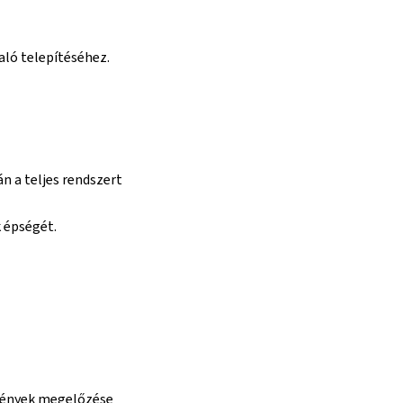
aló telepítéséhez.
n a teljes rendszert
 épségét.
emények megelőzése