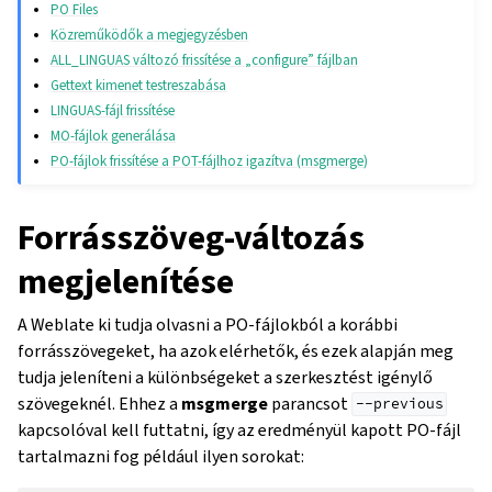
PO Files
Közreműködők a megjegyzésben
ALL_LINGUAS változó frissítése a „configure” fájlban
Gettext kimenet testreszabása
LINGUAS-fájl frissítése
MO-fájlok generálása
PO-fájlok frissítése a POT-fájlhoz igazítva (msgmerge)
Forrásszöveg-változás
megjelenítése
A Weblate ki tudja olvasni a PO-fájlokból a korábbi
forrásszövegeket, ha azok elérhetők, és ezek alapján meg
tudja jeleníteni a különbségeket a szerkesztést igénylő
szövegeknél. Ehhez a
msgmerge
parancsot
--previous
kapcsolóval kell futtatni, így az eredményül kapott PO-fájl
tartalmazni fog például ilyen sorokat: