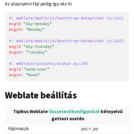
Az alapnyelvi fájl pedig így néz ki:
#: weblate/media/js/bootstrap-datepicker.js:1421
msgid
"day-monday"
msgstr
"Monday"
#: weblate/media/js/bootstrap-datepicker.js:1421
msgid
"day-tuesday"
msgstr
"Tuesday"
#: weblate/accounts/avatar.py:163
msgid
"none-user"
msgstr
"None"
Weblate beállítás
Tipikus Weblate
Összetevőkonfiguráció
kétnyelvű
gettext esetén
Fájlmaszk
po/*.po