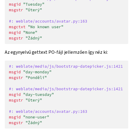
msgid
"Tuesday"
msgstr
"Úterý"
#: weblate/accounts/avatar.py:163
msgctxt
"No known user"
msgid
"None"
msgstr
"Žádný"
Az egynyelvű gettext PO-fájl jellemzően így néz ki:
#: weblate/media/js/bootstrap-datepicker.js:1421
msgid
"day-monday"
msgstr
"Pondělí"
#: weblate/media/js/bootstrap-datepicker.js:1421
msgid
"day-tuesday"
msgstr
"Úterý"
#: weblate/accounts/avatar.py:163
msgid
"none-user"
msgstr
"Žádný"