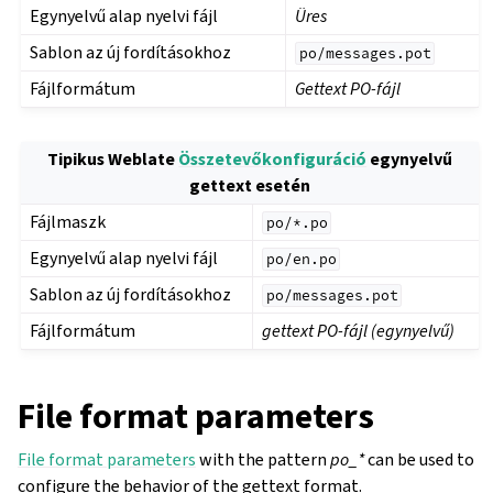
Egynyelvű alap nyelvi fájl
Üres
Sablon az új fordításokhoz
po/messages.pot
Fájlformátum
Gettext PO-fájl
Tipikus Weblate
Összetevőkonfiguráció
egynyelvű
gettext esetén
Fájlmaszk
po/*.po
Egynyelvű alap nyelvi fájl
po/en.po
Sablon az új fordításokhoz
po/messages.pot
Fájlformátum
gettext PO-fájl (egynyelvű)
File format parameters
File format parameters
with the pattern
po_*
can be used to
configure the behavior of the gettext format.