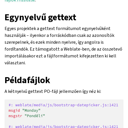
Egynyelvű gettext
Egyes projektek a gettext formátumot egynyelvűként
használják – ilyenkor a forráskódban csak az azonosítók
szerepelnek, és ezek minden nyelvre, így angolra is
fordítandók. Ez támogatott a Weblate-ben, de az összetevő
importálásakor ezt a fájlformátumot kifejezetten ki kell
választani.
Példafájlok
A kétnyelvű gettext PO-fájl jellemzően így néz ki:
#: weblate/media/js/bootstrap-datepicker.js:1421
msgid
"Monday"
msgstr
"Pondělí"
#: weblate/media/js/bootstrap-datepicker.js:1421