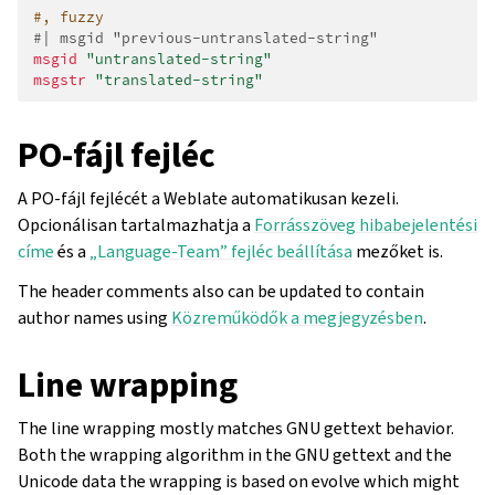
#, fuzzy
#| msgid "previous-untranslated-string"
msgid
"untranslated-string"
msgstr
"translated-string"
PO-fájl fejléc
A PO-fájl fejlécét a Weblate automatikusan kezeli.
Opcionálisan tartalmazhatja a
Forrásszöveg hibabejelentési
címe
és a
„Language-Team” fejléc beállítása
mezőket is.
The header comments also can be updated to contain
author names using
Közreműködők a megjegyzésben
.
Line wrapping
The line wrapping mostly matches GNU gettext behavior.
Both the wrapping algorithm in the GNU gettext and the
Unicode data the wrapping is based on evolve which might