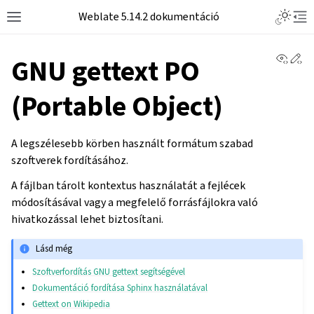
Weblate 5.14.2 dokumentáció
View 
Ed
GNU gettext PO
(Portable Object)
A legszélesebb körben használt formátum szabad
szoftverek fordításához.
A fájlban tárolt kontextus használatát a fejlécek
módosításával vagy a megfelelő forrásfájlokra való
hivatkozással lehet biztosítani.
Lásd még
Szoftverfordítás GNU gettext segítségével
Dokumentáció fordítása Sphinx használatával
Gettext on Wikipedia