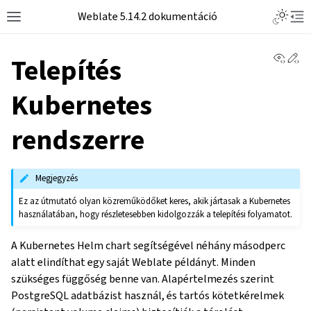
Weblate 5.14.2 dokumentáció
View 
Ed
Telepítés
Kubernetes
rendszerre
Megjegyzés
Ez az útmutató olyan közreműködőket keres, akik jártasak a Kubernetes
használatában, hogy részletesebben kidolgozzák a telepítési folyamatot.
A Kubernetes Helm chart segítségével néhány másodperc
alatt elindíthat egy saját Weblate példányt. Minden
szükséges függőség benne van. Alapértelmezés szerint
PostgreSQL adatbázist használ, és tartós kötetkérelmek