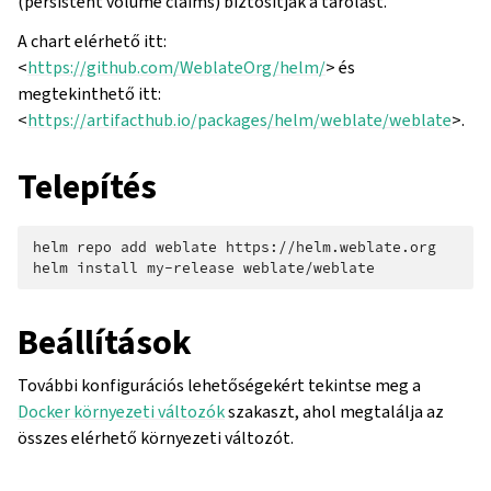
(persistent volume claims) biztosítják a tárolást.
A chart elérhető itt:
<
https://github.com/WeblateOrg/helm/
> és
megtekinthető itt:
<
https://artifacthub.io/packages/helm/weblate/weblate
>.
Telepítés
helm
repo
add
weblate
https://helm.weblate.org

helm
install
my-release
Beállítások
További konfigurációs lehetőségekért tekintse meg a
Docker környezeti változók
szakaszt, ahol megtalálja az
összes elérhető környezeti változót.