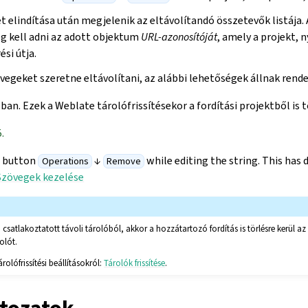
 elindítása után megjelenik az eltávolítandó összetevők listája. 
 kell adni az adott objektum
URL-azonosítóját
, amely a projekt, 
si útja.
vegeket szeretne eltávolítani, az alábbi lehetőségek állnak rende
lban. Ezek a Weblate tárolófrissítésekor a fordítási projektből is t
.
a button
↓
while editing the string. This has
Operations
Remove
Szövegek kezelése
 a csatlakoztatott távoli tárolóból, akkor a hozzátartozó fordítás is törlésre kerül 
rolót.
olófrissítési beállításokról:
Tárolók frissítése
.