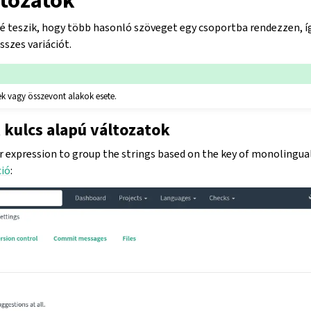
tozatok
é teszik, hogy több hasonló szöveget egy csoportba rendezzen, íg
sszes variációt.
sek vagy összevont alakok esete.
 kulcs alapú változatok
ar expression to group the strings based on the key of monolingual
ió
: