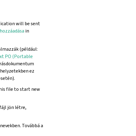
ication will be sent
s hozzáadása
in
almazzák (például:
xt PO (Portable
orrásdokumentum
 helyzetekben ez
setén).
his file to start new
jl jön létre,
jlnevekben. Továbbá a