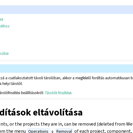
ása
sokhoz
gozása
ozzá a csatlakoztatott távoli tárolóban, akkor a megfelelő fordítás automatikusan 
a helyi tárolót.
olófrissítési beállításokról:
Tárolók frissítése
.
dítások eltávolítása
s, or the projects they are in, can be removed (deleted from W
from the menu
↓
of each project, component, 
Operations
Removal