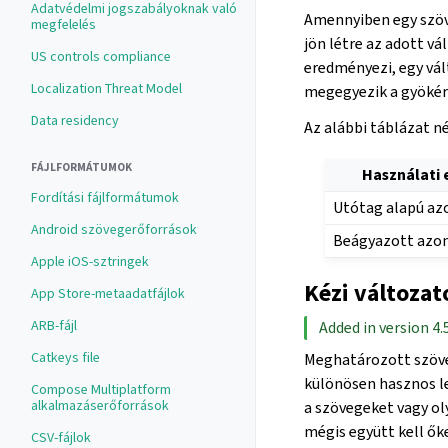
Adatvédelmi jogszabályoknak való
Amennyiben egy szö
megfelelés
jön létre az adott v
US controls compliance
eredményezi, egy vál
Localization Threat Model
megegyezik a gyökér
Data residency
Az alábbi táblázat n
FÁJLFORMÁTUMOK
Használati 
Fordítási fájlformátumok
Utótag alapú az
Android szövegerőforrások
Beágyazott azon
Apple iOS-sztringek
Kézi változat
App Store-metaadatfájlok
ARB-fájl
Added in version 4.5
Catkeys file
Meghatározott szöve
különösen hasznos le
Compose Multiplatform
alkalmazáserőforrások
a szövegeket vagy ol
mégis együtt kell őke
CSV-fájlok