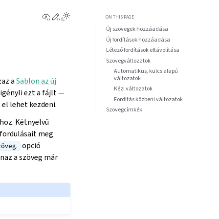
View this page
Edit this page
ON THIS PAGE
Új szövegek hozzáadása
Új fordítások hozzáadása
Létező fordítások eltávolítása
Szövegváltozatok
Automatikus, kulcs alapú
változatok
zaz a
Sablon az új
Kézi változatok
gényli ezt a fájlt —
Fordítás közbeni változatok
 el lehet kezdeni.
Szövegcímkék
hoz. Kétnyelvű
fordulásait meg
opció
zöveg.
anaz a szöveg már