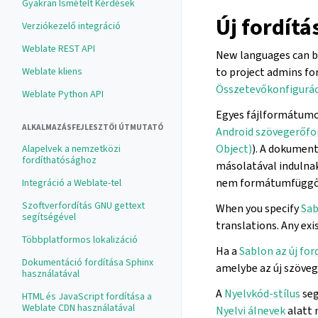
Gyakran Ismételt Kérdések
Új fordít
Verziókezelő integráció
Weblate REST API
New languages can be
to project admins fo
Weblate kliens
Összetevőkonfigurác
Weblate Python API
Egyes fájlformátumok
ALKALMAZÁSFEJLESZTŐI ÚTMUTATÓ
Android szövegerőfo
Object)
). A dokumen
Alapelvek a nemzetközi
fordíthatósághoz
másolatával indulna
nem formátumfüggő, 
Integráció a Weblate-tel
Szoftverfordítás GNU gettext
When you specify
Sab
segítségével
translations. Any exi
Többplatformos lokalizáció
Ha a
Sablon az új fo
Dokumentáció fordítása Sphinx
amelybe az új szöveg
használatával
A
Nyelvkód-stílus
seg
HTML és JavaScript fordítása a
Weblate CDN használatával
Nyelvi álnevek
alatt 