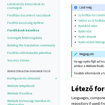
Lokalizációs könyvtárak és
Lásd még
csomagok
Új fordítás hozzáad
Fordítási összetevő riasztások
Sablon az új fordítá
Fordítói közösség építése
Nyelvkód-stílus
Fordítások kezelése
Nyelvi kód
Nyelvi álnevek
Szövegek felülvizsgálata
Nyelvi kódok feldol
Building the translation community
Fordítási előrehaladás jelentése
Megjegyzés
Success stories
Ha egy nyelvi fájlt ad h
amikor a Weblate frissíti 
RENDSZERGAZDAI DOKUMENTÁCIÓ
További információk a tár
Konfigurációs útmutató
Weblate telepítések
Létező for
Weblate frissítése
Languages, component
Weblate biztonsági mentése és
repository if used) 
áthelyezése