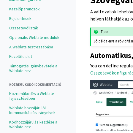
Szövegvál
Kezelőparancsok
A változatok lehetőv
Bejelentések
helyen láthatják az ö
Összetevőlisták
Tipp
Opcionális Weblate modulok
Jó példa erre a rövidíté
A Weblate testreszabása
Automatikus,
Kezelőfelület
You can define regul
Támogatás igénybevétele a
Weblate-hez
Összetevőkonfigurác
KÖZREMŰKÖDŐI DOKUMENTÁCIÓ
Közreműködés a Weblate
fejlesztésében
Weblate hozzájárulói
kommunikációs irányelvek
Kódhozzájárulás kezdése a
Weblate-hez