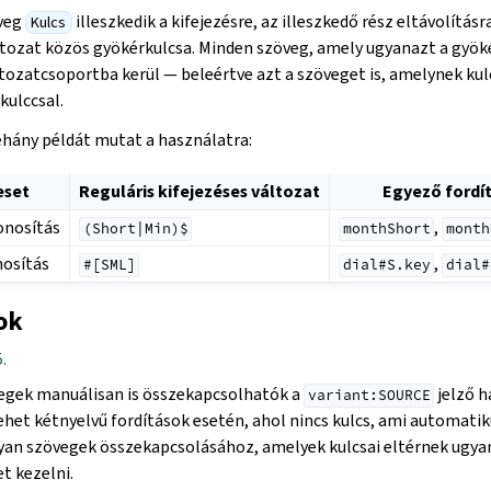
veg
illeszkedik a kifejezésre, az illeszkedő rész eltávolításra
Kulcs
áltozat közös gyökérkulcsa. Minden szöveg, amely ugyanazt a gyök
tozatcsoportba kerül — beleértve azt a szöveget is, amelynek ku
kulccsal.
éhány példát mutat a használatra:
eset
Reguláris kifejezéses változat
Egyező fordít
onosítás
,
(Short|Min)$
monthShort
month
osítás
,
#[SML]
dial#S.key
dial#
ok
.
gek manuálisan is összekapcsolhatók a
jelző h
variant:SOURCE
het kétnyelvű fordítások esetén, ahol nincs kulcs, ami automati
yan szövegek összekapcsolásához, amelyek kulcsai eltérnek ugyan
t kezelni.