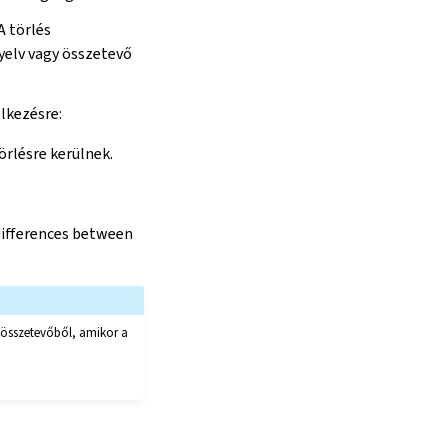
A törlés
nyelv vagy összetevő
lkezésre:
örlésre kerülnek.
 differences between
az összetevőből, amikor a