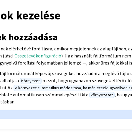
sok kezelése
ek hozzáadása
lnak elérhetővé fordításra, amikor megjelennek az alapfájlban, a
n (lásd:
Összetevőkonfiguráció
). Ha a használt fájlformátum nem i
ynyelvű fordítási folyamatban jellemző —, akkor üres fájlokkal is
 fájlformátumnál képes új szövegeket hozzáadni a meglévő fájlok
adhatja a
mezőt, hogy ugyanazon szövegek eltérő elő
Környezet
tni. Az
A környezet automatikus módosítása, ha már létezik ugyanilyen s
eblate automatikusan számmal egészíti ki a
, ha ugy
környezetet
ításban.