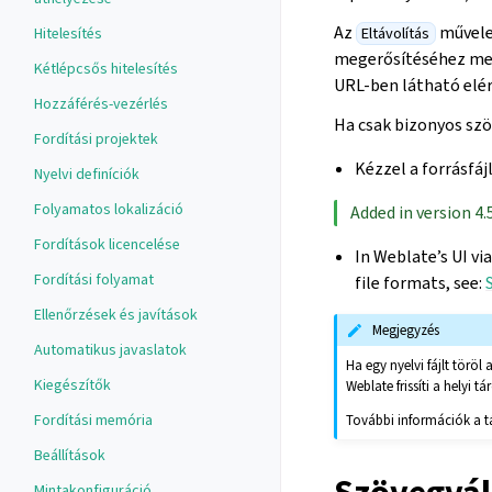
Az
művelet
Hitelesítés
Eltávolítás
megerősítéséhez meg
Kétlépcsős hitelesítés
URL-ben látható eléré
Hozzáférés-vezérlés
Ha csak bizonyos szö
Fordítási projektek
Kézzel a forrásfáj
Nyelvi definíciók
Folyamatos lokalizáció
Added in version 4.5
Fordítások licencelése
In Weblate’s UI vi
Fordítási folyamat
file formats, see:
Ellenőrzések és javítások
Megjegyzés
Automatikus javaslatok
Ha egy nyelvi fájlt töröl
Kiegészítők
Weblate frissíti a helyi tá
Fordítási memória
További információk a tár
Beállítások
Mintakonfiguráció