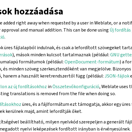
ások hozzáadása
 added right away when requested by a user in Weblate, or a notif
r approval and manual addition. This can be done using
Új fordítá
ió
.
 üres fájlalapból indulnak, és csak a lefordított szövegeket tart
rrások
), mások minden kulcsot tartalmaznak (például:
GNU gette
tumalapú formátumok (például:
OpenDocument-formátum
) a f
k, és minden szöveg szerkesztendőként van megjelölve. Bizonyos
hanem a használt keretrendszertől függ (például:
JSON-fájlok
e
lon az új fordításokhoz
in
Összetevőkonfiguráció
, Weblate uses t
sting translations is removed from the file when doing so.
rdításokhoz
üres, és a fájlformátum ezt támogatja, akkor egy üres fá
ek kerülnek majd, amint lefordítják őket.
ítségével beállítható, milyen nyelvkód szerepeljen a generált fá
megadott nyelvi leképezések fordított irányban is érvényesülnek.