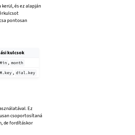
 kerül, és ez alapján
érkulcsot
lcsa pontosan
ási kulcsok
,
Min
month
,
M.key
dial.key
asználatával. Ez
kusan csoportosítaná
, de fordításkor