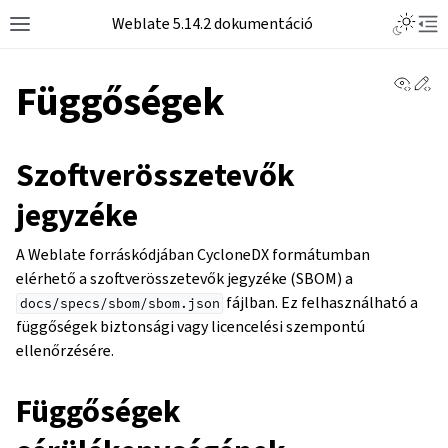
Weblate 5.14.2 dokumentáció
View 
Ed
Függőségek
Szoftverösszetevők
jegyzéke
A Weblate forráskódjában CycloneDX formátumban
elérhető a szoftverösszetevők jegyzéke (SBOM) a
fájlban. Ez felhasználható a
docs/specs/sbom/sbom.json
függőségek biztonsági vagy licencelési szempontú
ellenőrzésére.
Függőségek