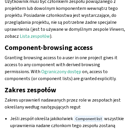
Użytkownik musi być członkiem zespołu powiązanego z
projektem lub dowolnym komponentem wewnątrz tego
projektu. Posiadanie członkostwa jest wystarczające, do
przeglądania projektu, nie są potrzebne żadne specjalne
uprawnienia (jest to używane w domyślnym zespole
Viewers
,
zobacz
Lista zespołów
).
Component-browsing access
Granting browsing access to a user in one project gives it
access to any component with derived browsing
permissions. With
Ograniczony dostęp
on, access to
components (or component lists) are granted explicitly.
Zakres zespołów
Zakres uprawnień nadawanych przez role w zespołach jest
określany według następujących reguł:
Jeśli zespół określa jakikolwiek
wszystkie
Component list
uprawnienia nadane członkom tego zespołu zostaną