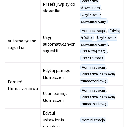
Zarządzaj
Prześlij wpisy do
,
słownikiem
słownika
Użytkownik
zaawansowany
,
Administracja
Edytuj
Użyj
,
źródło
Użytkownik
Automatyczne
automatycznych
,
zaawansowany
sugestie
sugestii
,
Przejrzyj ciągi
Przetłumacz
,
Administracja
Edytuj pamięć
Zarządzaj pamięcią
tłumaczeń
tłumaczeniową
Pamięć
tłumaczeniowa
,
Administracja
Usuń pamięć
Zarządzaj pamięcią
tłumaczeń
tłumaczeniową
Edytuj
ustawienia
Administracja
projektu