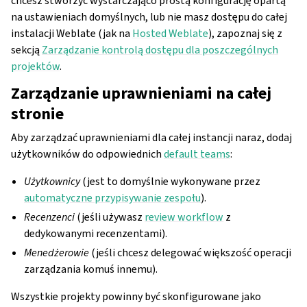
chcesz stworzyć wystarczająco prostą konfigurację opartą
na ustawieniach domyślnych, lub nie masz dostępu do całej
instalacji Weblate (jak na
Hosted Weblate
), zapoznaj się z
sekcją
Zarządzanie kontrolą dostępu dla poszczególnych
projektów
.
Zarządzanie uprawnieniami na całej
stronie
Aby zarządzać uprawnieniami dla całej instancji naraz, dodaj
użytkowników do odpowiednich
default teams
:
Użytkownicy
(jest to domyślnie wykonywane przez
automatyczne przypisywanie zespołu
).
Recenzenci
(jeśli używasz
review workflow
z
dedykowanymi recenzentami).
Menedżerowie
(jeśli chcesz delegować większość operacji
zarządzania komuś innemu).
Wszystkie projekty powinny być skonfigurowane jako