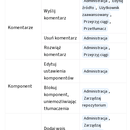
,
Administracja
Edytuj
,
źródło
Użytkownik
Wyślij
,
zaawansowany
komentarz
,
Przejrzyj ciągi
Komentarze
Przetłumacz
Usuń komentarz
Administracja
Rozwiąż
,
Administracja
komentarz
Przejrzyj ciągi
Edytuj
ustawienia
Administracja
komponentów
Komponent
Blokuj
,
Administracja
komponent,
Zarządzaj
uniemożliwiając
repozytorium
tłumaczenia
,
Administracja
Zarządzaj
Dodaj wpis