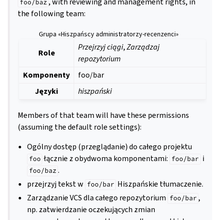
, with reviewing and management rights, in
foo/baz
the following team:
Grupa «Hiszpańscy administratorzy-recenzenci»
Przejrzyj ciągi
,
Zarządzaj
Role
repozytorium
Komponenty
foo/bar
Języki
hiszpański
Members of that team will have these permissions
(assuming the default role settings):
Ogólny dostęp (przeglądanie) do całego projektu
łącznie z obydwoma komponentami:
i
foo
foo/bar
.
foo/baz
przejrzyj tekst w
Hiszpańskie tłumaczenie.
foo/bar
Zarządzanie VCS dla całego repozytorium
,
foo/bar
np. zatwierdzanie oczekujących zmian