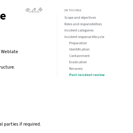
View this page
Edit this page
Toggle Light / Dark / Auto color theme
te
ON THIS PAGE
Scope and objectives
Roles and responsibilities
Incident categories
Incident response lifecycle
Preparation
Identification
 a Weblate
Containment
Eradication
ructure.
Recovery
Post-incident review
 parties if required.