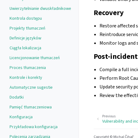
Uwierzytelnianie dwuskładnikowe
Recovery
Kontrola dostępu
Restore affected 
Projekty tłumaczeń
Reintroduce servic
Definicje języków
Monitor logs and s
Ciągła lokalizacja
Post-incident
Licencjonowanie tłumaczeń
Proces tłumaczenia
Compile a full inc
Kontrole i korekty
Perform Root Caus
Update security p
Automatyczne sugestie
Review the effect
Dodatki
Pamięć tłumaczeniowa
Previous
Konfiguracja
Vulnerability and in
Przykładowa konfiguracja
Polecenia zarządzania
Copyright © Michal Čihař