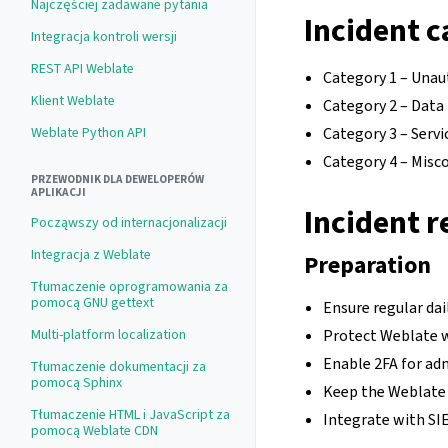
Najczęściej zadawane pytania
Incident c
Integracja kontroli wersji
REST API Weblate
Category 1 – Unau
Klient Weblate
Category 2 – Data 
Weblate Python API
Category 3 – Serv
Category 4 – Misc
PRZEWODNIK DLA DEWELOPERÓW
APLIKACJI
Incident r
Począwszy od internacjonalizacji
Integracja z Weblate
Preparation
Tłumaczenie oprogramowania za
pomocą GNU gettext
Ensure regular dai
Multi-platform localization
Protect Weblate w
Enable 2FA for ad
Tłumaczenie dokumentacji za
pomocą Sphinx
Keep the Weblate i
Tłumaczenie HTML i JavaScript za
Integrate with SI
pomocą Weblate CDN