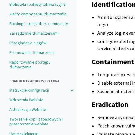
Identificatio
Biblioteki i pakiety lokalizacyjne
Alerty komponentu tłumaczenia
Monitor system an
Building a translators community
logs).
Analyze login even
Zarządzanie tłumaczeniami
Configure alerting
Przeglądanie ciągów
service restarts o
Promowanie tłumaczenia
Containment
Raportowanie postępu
tłumaczenia
Temporarily restric
DOKUMENTY ADMINISTRATORA
Disable external i
Instrukcje konfiguracji
Suspend affected 
Toggle navigation of Instrukcje konf
Wdrożenia Weblate
Eradication
Aktualizacja Weblate
Remove any unauth
Tworzenie kopii zapasowych i
przenoszenie weblate
Patch known vulne
Uwierzytelnienie
Validate binary an