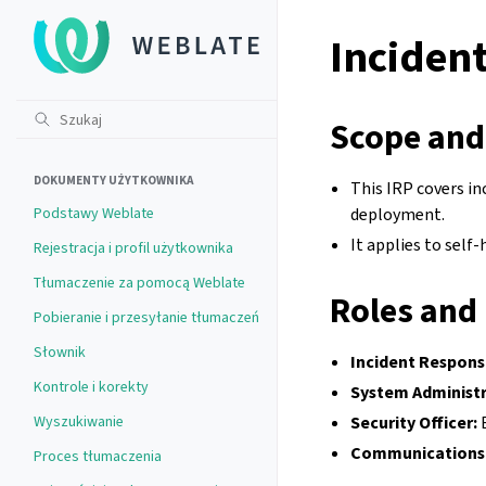
Incident
Scope and
DOKUMENTY UŻYTKOWNIKA
This IRP covers in
Podstawy Weblate
deployment.
It applies to self
Rejestracja i profil użytkownika
Tłumaczenie za pomocą Weblate
Roles and 
Pobieranie i przesyłanie tłumaczeń
Słownik
Incident Respons
Kontrole i korekty
System Administr
Wyszukiwanie
Security Officer:
E
Communications 
Proces tłumaczenia