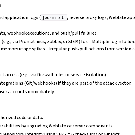
n
d application logs (
, reverse proxy logs, Weblate app
journalctl
ts, webhook executions, and push/pull failures.
 (e.g., via Prometheus, Zabbix, or SIEM) for: - Multiple login failu
r memory usage spikes - Irregular push/pull actions from version 
t access (e.g., via firewall rules or service isolation).
ntegrations (Git/webhooks) if they are part of the attack vector.
user accounts immediately.
iguracji
orized code or data.
rabilities by upgrading Weblate or server components.
d repository integrity using SHA-256 checksums or Git logs.