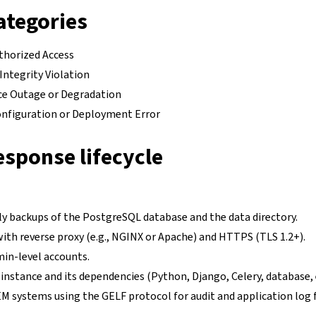
ategories
thorized Access
Integrity Violation
ice Outage or Degradation
onfiguration or Deployment Error
esponse lifecycle
ly backups of the PostgreSQL database and the data directory.
ith reverse proxy (e.g., NGINX or Apache) and HTTPS (TLS 1.2+).
min-level accounts.
nstance and its dependencies (Python, Django, Celery, database, e
EM systems using the GELF protocol for audit and application log 