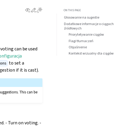
View this page
Edit this page
Toggle Light / Dark / Auto color theme
ON THIS PAGE
Głosowanie na sugestie
Dodatkowe informacje o ciągach
źródłowych
Priorytetywanie ciągów
Flagi tłumaczeń
Objaśnienie
 voting can be used
Kontekst wizualny dla ciągów
onfiguracja
to set a
ions
tion if it is cast).
suggestions. This can be
. - Turn on voting. -