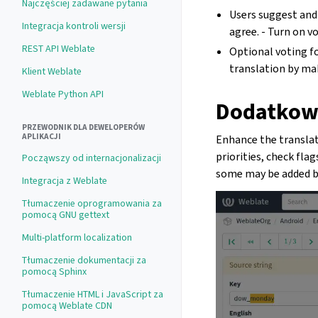
Najczęściej zadawane pytania
Users suggest and
Integracja kontroli wersji
agree. - Turn on v
REST API Weblate
Optional voting fo
translation by mak
Klient Weblate
Weblate Python API
Dodatkowe
PRZEWODNIK DLA DEWELOPERÓW
APLIKACJI
Enhance the translati
priorities, check fla
Począwszy od internacjonalizacji
some may be added by 
Integracja z Weblate
Tłumaczenie oprogramowania za
pomocą GNU gettext
Multi-platform localization
Tłumaczenie dokumentacji za
pomocą Sphinx
Tłumaczenie HTML i JavaScript za
pomocą Weblate CDN