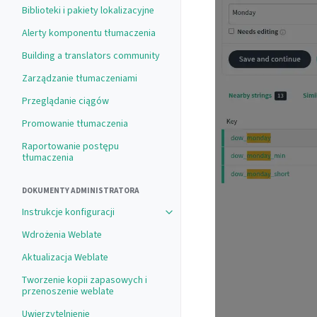
Biblioteki i pakiety lokalizacyjne
Alerty komponentu tłumaczenia
Building a translators community
Zarządzanie tłumaczeniami
Przeglądanie ciągów
Promowanie tłumaczenia
Raportowanie postępu
tłumaczenia
DOKUMENTY ADMINISTRATORA
Instrukcje konfiguracji
Toggle navigation of Instrukcje konf
Wdrożenia Weblate
Aktualizacja Weblate
Tworzenie kopii zapasowych i
przenoszenie weblate
Uwierzytelnienie