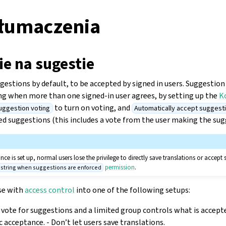
tłumaczenia
e na sugestie
estions by default, to be accepted by signed in users. Suggestion
ing when more than one signed-in user agrees, by setting up the
K
to turn on voting, and
uggestion voting
Automatically accept suggest
d suggestions (this includes a vote from the user making the sugges
e is set up, normal users lose the privilege to directly save translations or accept 
permission
.
t string when suggestions are enforced
se with
access control
into one of the following setups:
vote for suggestions and a limited group controls what is accepted
 acceptance. - Don’t let users save translations.