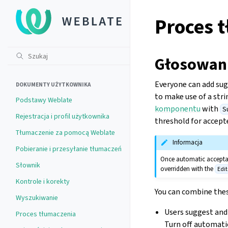
Proces 
Głosowani
Everyone can add sugg
DOKUMENTY UŻYTKOWNIKA
to make use of a str
Podstawy Weblate
komponentu
with
S
Rejestracja i profil użytkownika
threshold for accepte
Tłumaczenie za pomocą Weblate
Informacja
Pobieranie i przesyłanie tłumaczeń
Once automatic acceptanc
Słownik
overridden with the
Edi
Kontrole i korekty
You can combine the
Wyszukiwanie
Users suggest and 
Proces tłumaczenia
Turn off automatic