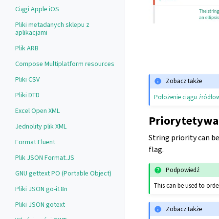
Ciągi Apple iOS
Pliki metadanych sklepu z
aplikacjami
Plik ARB
Compose Multiplatform resources
Pliki CSV
Zobacz także
Pliki DTD
Położenie ciągu źródł
Excel Open XML
Priorytetywa
Jednolity plik XML
String priority can b
Format Fluent
flag.
Plik JSON Format.JS
Podpowiedź
GNU gettext PO (Portable Object)
This can be used to order
Pliki JSON go-i18n
Pliki JSON gotext
Zobacz także