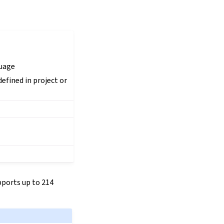
uage
efined in project or
pports up to 214