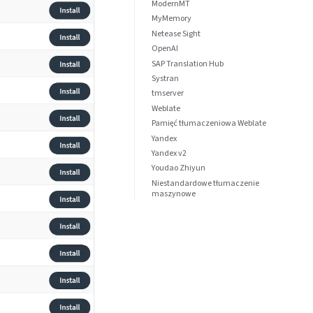
ModernMT
MyMemory
Netease Sight
OpenAI
SAP Translation Hub
Systran
tmserver
Weblate
Pamięć tłumaczeniowa Weblate
Yandex
Yandex v2
Youdao Zhiyun
Niestandardowe tłumaczenie
maszynowe