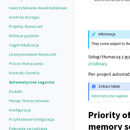
Uwierzytelnianie dwuskładnikowe
Kontrola dostępu
Projekty tłumaczeń
Informacja
Definicje języków
They come subject to th
Ciągła lokalizacja
Licencjonowanie tłumaczeń
Usługi tłumaczą z ję
źródłowy
.
Proces tłumaczenia
Kontrole i korekty
Per-project automati
Automatyczne sugestie
Zobacz także
Dodatki
Automatyczne sugestie
Pamięć tłumaczeniowa
Konfiguracja
Priority o
Przykładowa konfiguracja
memory se
Polecenia zarządzania