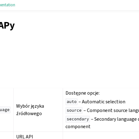
mentation
APy
Dostępne opcje:
– Automatic selection
auto
Wybór języka
– Component source lang
uage
source
źródłowego
– Secondary language d
secondary
component
URL API