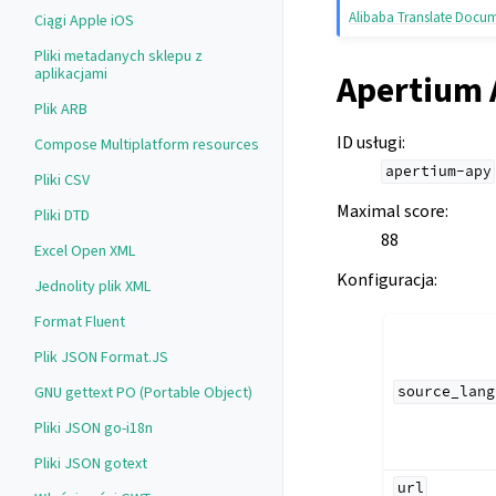
Alibaba Translate Docu
Ciągi Apple iOS
Pliki metadanych sklepu z
aplikacjami
Apertium 
Plik ARB
ID usługi
:
Compose Multiplatform resources
apertium-apy
Pliki CSV
Maximal score
:
Pliki DTD
88
Excel Open XML
Konfiguracja
:
Jednolity plik XML
Format Fluent
Plik JSON Format.JS
GNU gettext PO (Portable Object)
source_lang
Pliki JSON go-i18n
Pliki JSON gotext
url