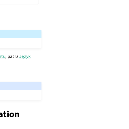
ntu
, patrz
Język
ation