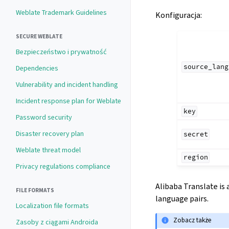
Weblate Trademark Guidelines
Konfiguracja
:
SECURE WEBLATE
Bezpieczeństwo i prywatność
source_lang
Dependencies
Vulnerability and incident handling
Incident response plan for Weblate
key
Password security
Disaster recovery plan
secret
Weblate threat model
region
Privacy regulations compliance
Alibaba Translate is 
FILE FORMATS
language pairs.
Localization file formats
Zobacz także
Zasoby z ciągami Androida