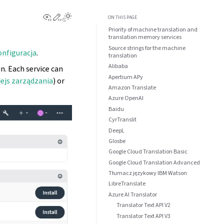
View this page
Edit this page
Toggle Light / Dark / Auto color theme
ON THIS PAGE
Priority of machine translation and
translation memory services
Source strings for the machine
nfiguracja
.
translation
Alibaba
n. Each service can
Apertium APy
fejs zarządzania
) or
Amazon Translate
Azure OpenAI
Baidu
CyrTranslit
DeepL
Glosbe
Google Cloud Translation Basic
Google Cloud Translation Advanced
Tłumacz językowy IBM Watson
LibreTranslate
Azure AI Translator
Translator Text API V2
Translator Text API V3