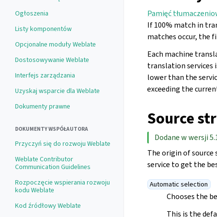
Pamięć tłumaczenio
Ogłoszenia
If 100% match in tra
Listy komponentów
matches occur, the fi
Opcjonalne moduły Weblate
Each machine transla
Dostosowywanie Weblate
translation services 
Interfejs zarządzania
lower than the servic
exceeding the curren
Uzyskaj wsparcie dla Weblate
Dokumenty prawne
Source str
DOKUMENTY WSPÓŁAUTORA
Dodane w wersji 5.
Przyczyń się do rozwoju Weblate
The origin of source 
Weblate Contributor
service to get the be
Communication Guidelines
Rozpoczęcie wspierania rozwoju
Automatic selection
kodu Weblate
Chooses the be
Kod źródłowy Weblate
This is the def