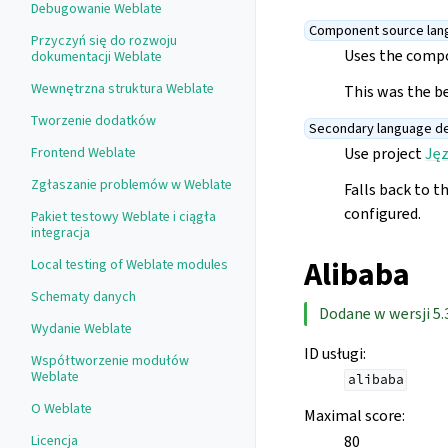
Debugowanie Weblate
Component source lan
Przyczyń się do rozwoju
Uses the comp
dokumentacji Weblate
Wewnętrzna struktura Weblate
This was the be
Tworzenie dodatków
Secondary language de
Use project
Ję
Frontend Weblate
Zgłaszanie problemów w Weblate
Falls back to t
configured.
Pakiet testowy Weblate i ciągła
integracja
Alibaba
Local testing of Weblate modules
Schematy danych
Dodane w wersji 5.
Wydanie Weblate
ID usługi
:
Współtworzenie modułów
Weblate
alibaba
O Weblate
Maximal score
:
80
Licencja