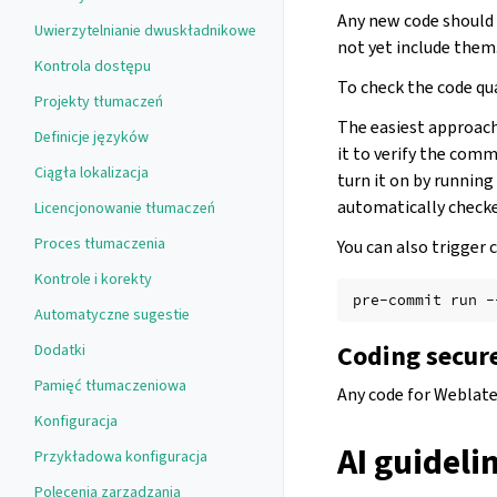
Any new code should 
Uwierzytelnianie dwuskładnikowe
not yet include them
Kontrola dostępu
To check the code qua
Projekty tłumaczeń
The easiest approach 
Definicje języków
it to verify the commi
Ciągła lokalizacja
turn it on by running
automatically checke
Licencjonowanie tłumaczeń
Proces tłumaczenia
You can also trigger c
Kontrole i korekty
pre-commit
run
Automatyczne sugestie
Coding secur
Dodatki
Pamięć tłumaczeniowa
Any code for Weblate
Konfiguracja
AI guideli
Przykładowa konfiguracja
Polecenia zarządzania