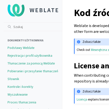
Kod źró
Weblate is develope
other form are welc
DOKUMENTY UŻYTKOWNIKA
Zobacz także
Podstawy Weblate
Check out
Wewnętrzna s
Rejestracja i profil użytkownika
License a
Tłumaczenie za pomocą Weblate
Pobieranie i przesyłanie tłumaczeń
When contributing co
Słownik
repository is already
Kontrole i korekty
Zobacz także
Wyszukiwanie
Licencja
explains licensi
Proces tłumaczenia