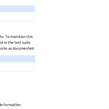
 to. To maintain this
d in the test suite.
t works as documented.
e formatter.