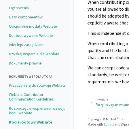
When contributing con
Ogłoszenia
you are allowed to di
should be adopted by 
Listy komponentów
explicitly aware that
Opcjonalne moduły Weblate
This is independent o
Dostosowywanie Weblate
When contributing a p
Interfejs zarządzania
quality and the best 
Uzyskaj wsparcie dla Weblate
that the contributio
Dokumenty prawne
We can accept code wr
standards, be written
DOKUMENTY WSPÓŁAUTORA
requirements we hav
Przyczyń się do rozwoju Weblate
Weblate Contributor
Communication Guidelines
Previous
Rozpoczęcie wspie
Rozpoczęcie wspierania rozwoju
kodu Weblate
Copyright © Michal Čihař
Kod źródłowy Weblate
Made with
Sphinx
and
@pra