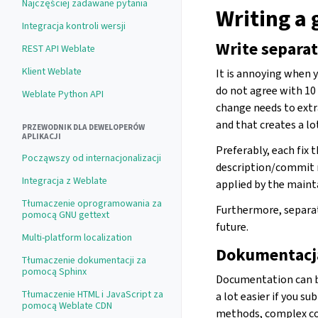
Najczęściej zadawane pytania
Writing a
Integracja kontroli wersji
Write separa
REST API Weblate
Klient Weblate
It is annoying when y
do not agree with 10
Weblate Python API
change needs to extr
and that creates a lo
PRZEWODNIK DLA DEWELOPERÓW
APLIKACJI
Preferably, each fix 
Począwszy od internacjonalizacji
description/commit m
Integracja z Weblate
applied by the mainta
Tłumaczenie oprogramowania za
Furthermore, separat
pomocą GNU gettext
future.
Multi-platform localization
Dokumentacj
Tłumaczenie dokumentacji za
pomocą Sphinx
Documentation can be
Tłumaczenie HTML i JavaScript za
a lot easier if you
pomocą Weblate CDN
methods, complex cod