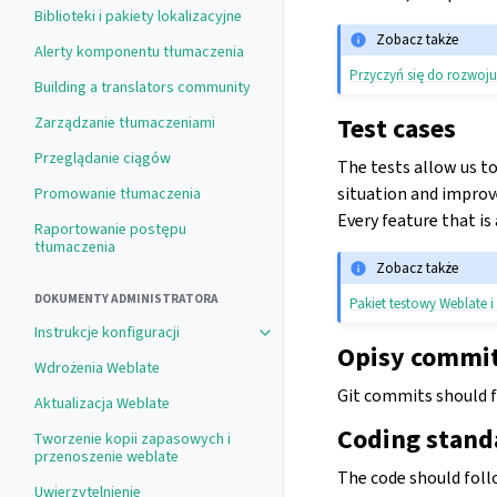
Biblioteki i pakiety lokalizacyjne
Zobacz także
Alerty komponentu tłumaczenia
Przyczyń się do rozwoj
Building a translators community
Test cases
Zarządzanie tłumaczeniami
Przeglądanie ciągów
The tests allow us to
situation and improve
Promowanie tłumaczenia
Every feature that is
Raportowanie postępu
tłumaczenia
Zobacz także
DOKUMENTY ADMINISTRATORA
Pakiet testowy Weblate i 
Instrukcje konfiguracji
Toggle navigation of Instrukcje konf
Opisy commi
Wdrożenia Weblate
Git commits should 
Aktualizacja Weblate
Coding standa
Tworzenie kopii zapasowych i
przenoszenie weblate
The code should fol
Uwierzytelnienie