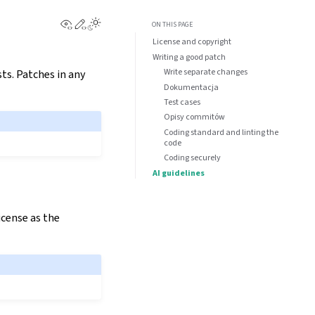
View this page
Edit this page
Toggle Light / Dark / Auto color theme
ON THIS PAGE
License and copyright
Writing a good patch
Write separate changes
ts. Patches in any
Dokumentacja
Test cases
Opisy commitów
Coding standard and linting the
code
Coding securely
AI guidelines
icense as the