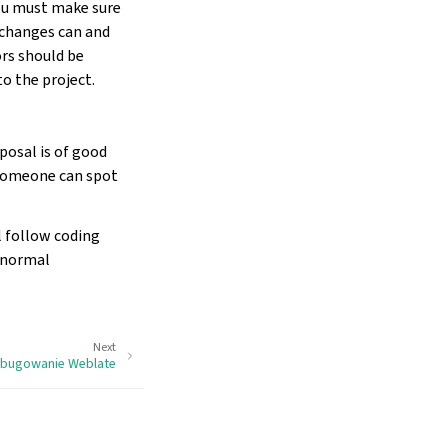
you must make sure
e changes can and
ors should be
o the project.
posal is of good
f someone can spot
l follow coding
e normal
Next
bugowanie Weblate