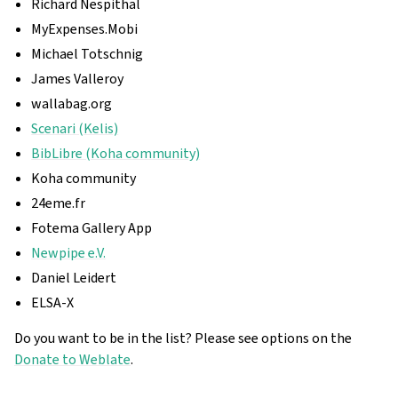
Richard Nespithal
MyExpenses.Mobi
Michael Totschnig
James Valleroy
wallabag.org
Scenari (Kelis)
BibLibre (Koha community)
Koha community
24eme.fr
Fotema Gallery App
Newpipe e.V.
Daniel Leidert
ELSA-X
Do you want to be in the list? Please see options on the
Donate to Weblate
.