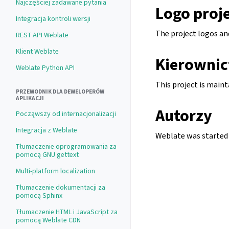
Najczęściej zadawane pytania
Logo proj
Integracja kontroli wersji
The project logos and
REST API Weblate
Klient Weblate
Kierowni
Weblate Python API
This project is main
PRZEWODNIK DLA DEWELOPERÓW
APLIKACJI
Autorzy
Począwszy od internacjonalizacji
Integracja z Weblate
Weblate was started b
Tłumaczenie oprogramowania za
pomocą GNU gettext
Multi-platform localization
Tłumaczenie dokumentacji za
pomocą Sphinx
Tłumaczenie HTML i JavaScript za
pomocą Weblate CDN