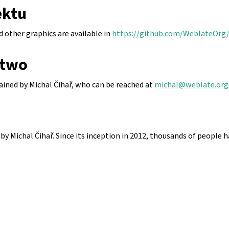
ektu
 other graphics are available in
https://github.com/WeblateOrg/
ctwo
tained by Michal Čihař, who can be reached at
michal
@
weblate
.
org
y Michal Čihař. Since its inception in 2012, thousands of people 