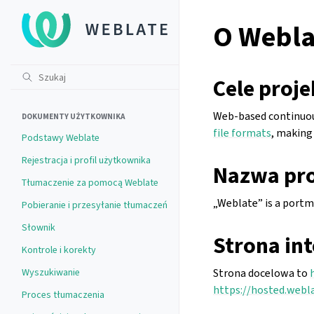
O Webla
Cele proje
Web-based continuous
DOKUMENTY UŻYTKOWNIKA
file formats
, making 
Podstawy Weblate
Rejestracja i profil użytkownika
Nazwa pro
Tłumaczenie za pomocą Weblate
„Weblate” is a portm
Pobieranie i przesyłanie tłumaczeń
Słownik
Strona in
Kontrole i korekty
Wyszukiwanie
Strona docelowa to
https://hosted.webl
Proces tłumaczenia