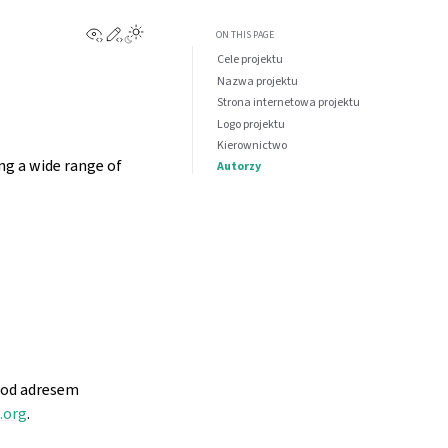
View this page
Edit this page
Toggle Light / Dark / Auto color theme
ON THIS PAGE
Cele projektu
Nazwa projektu
Strona internetowa projektu
Logo projektu
Kierownictwo
g a wide range of
Autorzy
pod adresem
.org
.