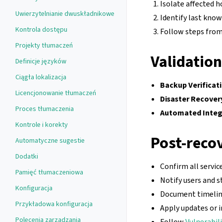
Isolate affected 
Uwierzytelnianie dwuskładnikowe
Identify last kno
Kontrola dostępu
Follow steps fro
Projekty tłumaczeń
Validation
Definicje języków
Ciągła lokalizacja
Backup Verificat
Licencjonowanie tłumaczeń
Disaster Recovery
Proces tłumaczenia
Automated Integr
Kontrole i korekty
Post-reco
Automatyczne sugestie
Dodatki
Confirm all servic
Pamięć tłumaczeniowa
Notify users and s
Konfiguracja
Document timeline
Przykładowa konfiguracja
Apply updates or 
Polecenia zarządzania
Follow
Vulnerabili