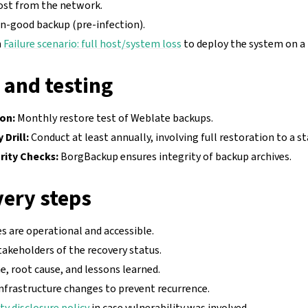
host from the network.
wn-good backup (pre-infection).
m
Failure scenario: full host/system loss
to deploy the system on a
 and testing
ion:
Monthly restore test of Weblate backups.
 Drill:
Conduct at least annually, involving full restoration to a 
ity Checks:
BorgBackup ensures integrity of backup archives.
very steps
es are operational and accessible.
takeholders of the recovery status.
, root cause, and lessons learned.
infrastructure changes to prevent recurrence.
ty disclosure policy
in case vulnerability was involved.