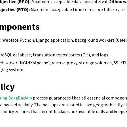
bjective (RPO):
Maximum acceptable data loss interval:
24 hours
jective (RTO):
Maximum acceptable time to restore full service:
components
:
Weblate Python/Django application, background workers (Celer
eSQL database, translation repositories (Git), and logs.
b server (NGINX/Apache), reverse proxy, storage volumes, SSL/TL
ging system.
licy
sing BorgBackup
process guarantees that all essential component
e backed up daily. The backups are stored in two geographically di
 policy ensures that recent backups are available daily and keeps