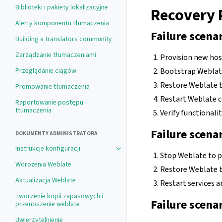
Biblioteki i pakiety lokalizacyjne
Recovery 
Alerty komponentu tłumaczenia
Failure scenar
Building a translators community
Zarządzanie tłumaczeniami
Provision new hos
Bootstrap Weblate
Przeglądanie ciągów
Restore Weblate 
Promowanie tłumaczenia
Restart Weblate c
Raportowanie postępu
tłumaczenia
Verify functionali
Failure scena
DOKUMENTY ADMINISTRATORA
Instrukcje konfiguracji
Toggle navigation of Instrukcje konf
Stop Weblate to p
Wdrożenia Weblate
Restore Weblate 
Aktualizacja Weblate
Restart services a
Tworzenie kopii zapasowych i
Failure scena
przenoszenie weblate
Uwierzytelnienie