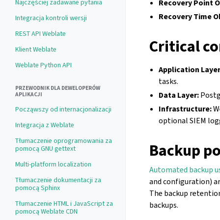
Recovery Point O
Najczęściej zadawane pytania
Recovery Time Ob
Integracja kontroli wersji
REST API Weblate
Critical 
Klient Weblate
Weblate Python API
Application Layer
tasks.
PRZEWODNIK DLA DEWELOPERÓW
Data Layer:
Postgr
APLIKACJI
Infrastructure:
We
Począwszy od internacjonalizacji
optional SIEM log
Integracja z Weblate
Tłumaczenie oprogramowania za
Backup po
pomocą GNU gettext
Multi-platform localization
Automated backup u
Tłumaczenie dokumentacji za
and configuration) ar
pomocą Sphinx
The backup retention
Tłumaczenie HTML i JavaScript za
backups.
pomocą Weblate CDN