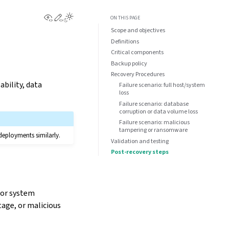
View this page
Edit this page
Toggle Light / Dark / Auto color theme
ON THIS PAGE
Scope and objectives
Definitions
Critical components
Backup policy
Recovery Procedures
bility, data
Failure scenario: full host/system
loss
Failure scenario: database
corruption or data volume loss
Failure scenario: malicious
tampering or ransomware
 deployments similarly.
Validation and testing
Post-recovery steps
 or system
tage, or malicious