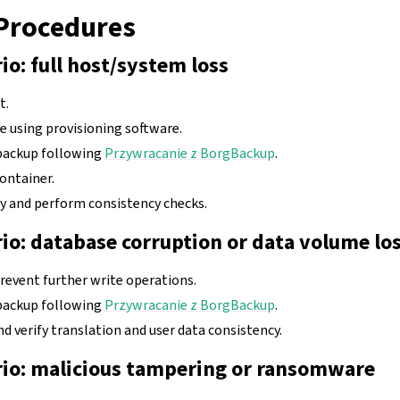
Procedures
io: full host/system loss
t.
 using provisioning software.
backup following
Przywracanie z BorgBackup
.
ontainer.
ty and perform consistency checks.
rio: database corruption or data volume lo
iguracji
revent further write operations.
backup following
Przywracanie z BorgBackup
.
nd verify translation and user data consistency.
rio: malicious tampering or ransomware