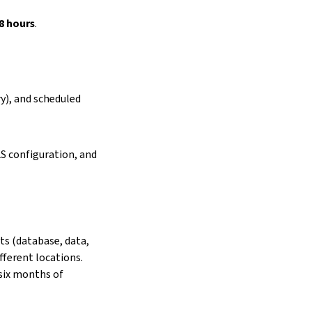
.
8 hours
.
y), and scheduled
S configuration, and
s (database, data,
fferent locations.
 six months of