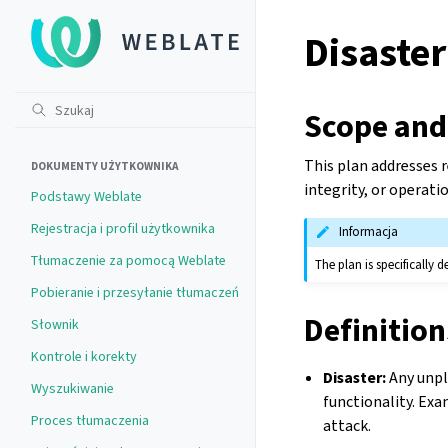
Disaster
Scope and
This plan addresses 
DOKUMENTY UŻYTKOWNIKA
integrity, or operati
Podstawy Weblate
Rejestracja i profil użytkownika
Informacja
Tłumaczenie za pomocą Weblate
The plan is specifically 
Pobieranie i przesyłanie tłumaczeń
Definition
Słownik
Kontrole i korekty
Disaster:
Any unpl
Wyszukiwanie
functionality. Exa
Proces tłumaczenia
attack.