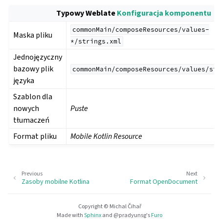
Typowy Weblate
Konfiguracja komponentu
commonMain/composeResources/values-
Maska pliku
*/strings.xml
Jednojęzyczny
bazowy plik
commonMain/composeResources/values/st
języka
Szablon dla
nowych
Puste
tłumaczeń
Format pliku
Mobile Kotlin Resource
Previous
Next
Zasoby mobilne Kotlina
Format OpenDocument
Copyright © Michal Čihař
Made with
Sphinx
and
@pradyunsg
's
Furo