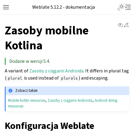
Toggle L
Weblate 5.12.2 - dokumentacja
Toggle site navigation sidebar
Tog
View 
Ed
Zasoby mobilne
Kotlina
Dodane w wersji 5.4.
A variant of
Zasoby z ciągami Androida
. It differs in plural tag
(
is used instead of
) and escaping.
plural
plurals
Zobacz także
Mobile Kotlin resources
,
Zasoby z ciągami Androida
,
Android string
resources
Konfiguracja Weblate