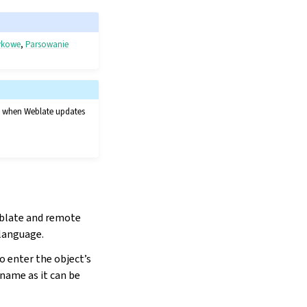
zykowe
,
Parsowanie
nt when Weblate updates
eblate and remote
language.
 enter the object’s
name as it can be