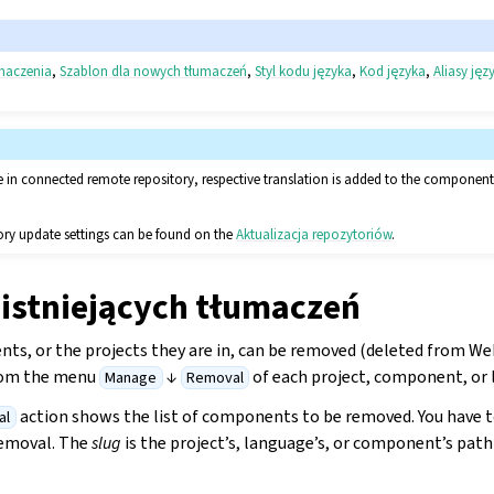
maczenia
,
Szablon dla nowych tłumaczeń
,
Styl kodu języka
,
Kod języka
,
Aliasy ję
le in connected remote repository, respective translation is added to the compone
ory update settings can be found on the
Aktualizacja repozytoriów
.
istniejących tłumaczeń
iguracji
s, or the projects they are in, can be removed (deleted from W
from the menu
↓
of each project, component, or 
Manage
Removal
action shows the list of components to be removed. You have to
al
removal. The
slug
is the project’s, language’s, or component’s path