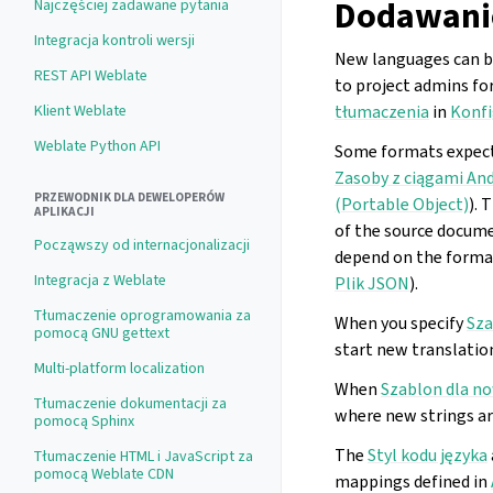
Dodawani
Najczęściej zadawane pytania
Integracja kontroli wersji
New languages can be
REST API Weblate
to project admins fo
tłumaczenia
in
Konf
Klient Weblate
Weblate Python API
Some formats expect 
Zasoby z ciągami An
PRZEWODNIK DLA DEWELOPERÓW
(Portable Object)
).
APLIKACJI
of the source documen
Począwszy od internacjonalizacji
depend on the format
Integracja z Weblate
Plik JSON
).
Tłumaczenie oprogramowania za
When you specify
Sza
pomocą GNU gettext
start new translation
Multi-platform localization
When
Szablon dla n
Tłumaczenie dokumentacji za
where new strings ar
pomocą Sphinx
The
Styl kodu języka
Tłumaczenie HTML i JavaScript za
pomocą Weblate CDN
mappings defined in