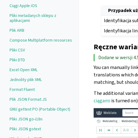
Ciągi Apple iOS
Przypadek uż
Pliki metadanych sklepu z
Identyfikacja s
aplikacjami
Identyfikacja lin
Plik ARB
Compose Multiplatform resources
Ręczne waria
Pliki CSV
Dodane w wersji 4.
Pliki DTD
You can manually link
Excel Open XML
translations which d
Jednolity plik XML
matching, but should
Format Fluent
The additional varian
Plik JSON Format.JS
ciągami
is turned on)
GNU gettext PO (Portable Object)
Pliki JSON go-i18n
Pliki JSON gotext