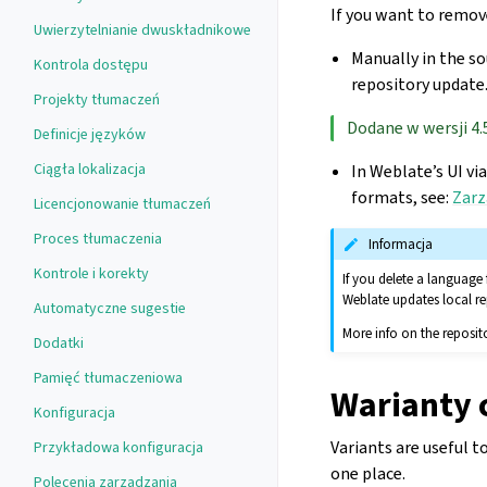
If you want to remove
Uwierzytelnianie dwuskładnikowe
Manually in the so
Kontrola dostępu
repository update
Projekty tłumaczeń
Dodane w wersji 4.
Definicje języków
Ciągła lokalizacja
In Weblate’s UI vi
formats, see:
Zarz
Licencjonowanie tłumaczeń
Proces tłumaczenia
Informacja
Kontrole i korekty
If you delete a language
Weblate updates local re
Automatyczne sugestie
More info on the reposit
Dodatki
Pamięć tłumaczeniowa
Warianty 
Konfiguracja
Variants are useful t
Przykładowa konfiguracja
one place.
Polecenia zarządzania