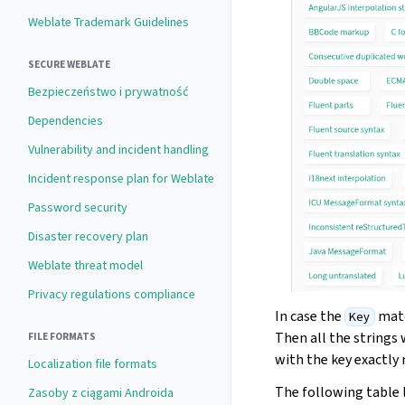
Weblate Trademark Guidelines
SECURE WEBLATE
Bezpieczeństwo i prywatność
Dependencies
Vulnerability and incident handling
Incident response plan for Weblate
Password security
Disaster recovery plan
Weblate threat model
Privacy regulations compliance
In case the
matc
Key
Then all the strings 
FILE FORMATS
with the key exactly
Localization file formats
The following table 
Zasoby z ciągami Androida