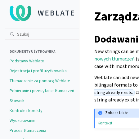
Zarządz
Dodawani
New strings can be ma
DOKUMENTY UŻYTKOWNIKA
nowych tłumaczeń
(
Podstawy Weblate
case with most monol
Rejestracja i profil użytkownika
Weblate can add new s
Tłumaczenie za pomocą Weblate
bilingual formats to 
Pobieranie i przesyłanie tłumaczeń
c
string already exists.
string already exist i
Słownik
Kontrole i korekty
Zobacz także
Wyszukiwanie
Kontekst
Proces tłumaczenia