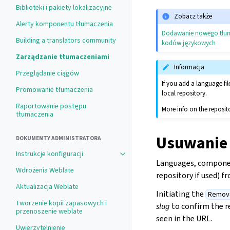
Biblioteki i pakiety lokalizacyjne
Zobacz także
Alerty komponentu tłumaczenia
Dodawanie nowego tłu
Building a translators community
kodów językowych
Zarządzanie tłumaczeniami
Informacja
Przeglądanie ciągów
If you add a language fi
Promowanie tłumaczenia
local repository.
Raportowanie postępu
More info on the reposit
tłumaczenia
Usuwanie 
DOKUMENTY ADMINISTRATORA
Instrukcje konfiguracji
Toggle navigation of Instrukcje konf
Languages, component
Wdrożenia Weblate
repository if used) 
Aktualizacja Weblate
Initiating the
Remov
Tworzenie kopii zapasowych i
slug
to confirm the 
przenoszenie weblate
seen in the URL.
Uwierzytelnienie