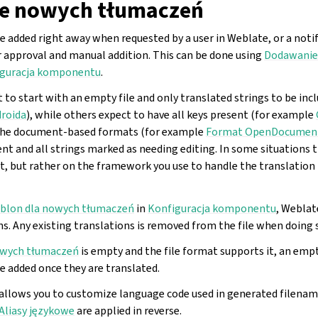
e nowych tłumaczeń
 added right away when requested by a user in Weblate, or a notif
r approval and manual addition. This can be done using
Dodawanie
iguracja komponentu
.
to start with an empty file and only translated strings to be inc
droida
), while others expect to have all keys present (for example
 The document-based formats (for example
Format OpenDocumen
t and all strings marked as needing editing. In some situations t
, but rather on the framework you use to handle the translation
blon dla nowych tłumaczeń
in
Konfiguracja komponentu
, Weblate
s. Any existing translations is removed from the file when doing 
owych tłumaczeń
is empty and the file format supports it, an empty
e added once they are translated.
allows you to customize language code used in generated filename
Aliasy językowe
are applied in reverse.