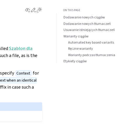
View this page
Edit this page
Toggle Light / Dark / Auto color theme
ON THIS PAGE
Dodawanie nowych ciągów
Dodawanie nowych tłumaczeń
Usuwanie istniejących tłumaczeń
Warianty ciągów
Automated key based variants
alled
Szablon dla
Ręczne warianty
uch a file, as is the
Warianty podczas tłumaczenia
Etykiety ciągów
 specify
for
Context
ext when an identical
fix in case such a