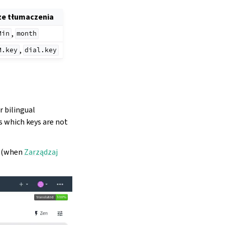
e tłumaczenia
,
Min
month
,
M.key
dial.key
r bilingual
s which keys are not
g (when
Zarządzaj