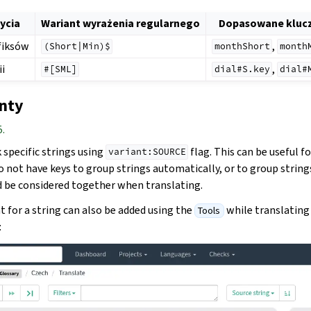
ycia
Wariant wyrażenia regularnego
Dopasowane klucz
ufiksów
,
(Short|Min)$
monthShort
month
ii
,
#[SML]
dial#S.key
dial#
nty
5.
 specific strings using
flag. This can be useful fo
variant:SOURCE
o not have keys to group strings automatically, or to group string
 be considered together when translating.
t for a string can also be added using the
while translatin
Tools
: