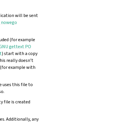
ication will be sent
 nowego
luded (for example
GNU gettext PO
t
) start with a copy
his really doesn’t
 (for example with
 uses this file to
so.
 file is created
s. Additionally, any