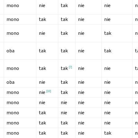
mono
nie
tak
nie
nie
n
mono
tak
tak
nie
nie
n
mono
nie
tak
nie
tak
n
oba
tak
tak
nie
tak
t
mono
tak
[
7
]
nie
nie
t
tak
oba
nie
tak
nie
nie
n
mono
[
10
]
tak
nie
nie
n
nie
iguracji
mono
nie
nie
nie
nie
n
mono
tak
nie
nie
nie
n
mono
tak
tak
nie
nie
n
mono
tak
tak
nie
tak
n