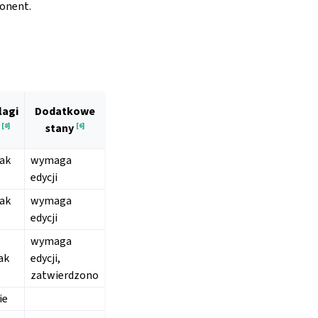
ponent.
lagi
Dodatkowe
[
8
]
[
6
]
stany
ak
wymaga
]
edycji
ak
wymaga
]
edycji
wymaga
ak
edycji,
zatwierdzono
ie