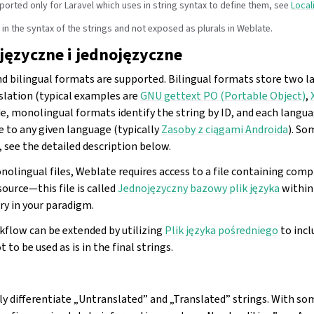
ported only for Laravel which uses in string syntax to define them, see
Local
 in the syntax of the strings and not exposed as plurals in Weblate.
ęzyczne i jednojęzyczne
nd
bilingual formats are supported. Bilingual formats store two l
slation (typical examples are
GNU gettext PO (Portable Object)
,
ide, monolingual formats identify the string by ID, and each langua
 to any given language (typically
Zasoby z ciągami Androida
). So
, see the detailed description below.
nolingual files, Weblate requires access to a file containing compl
source—this file is called
Jednojęzyczny bazowy plik języka
within
y in your paradigm.
rkflow can be extended by utilizing
Plik języka pośredniego
to incl
 to be used as is in the final strings.
ly differentiate „Untranslated” and „Translated” strings. With som