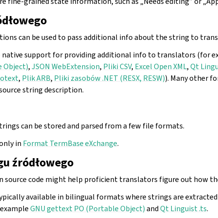
re fine-grained state information, such as „Needs editing” or „Ap
ródłowego
tions can be used to pass additional info about the string to trans
 native support for providing additional info to translators (for
e Object)
,
JSON WebExtension
,
Pliki CSV
,
Excel Open XML
,
Qt Lingu
gotext
,
Plik ARB
,
Pliki zasobów .NET (RESX, RESW)
). Many other f
ource string description.
trings can be stored and parsed from a few file formats.
only in
Format TermBase eXchange
.
ągu źródłowego
in source code might help proficient translators figure out how the
ypically available in bilingual formats where strings are extracte
r example
GNU gettext PO (Portable Object)
and
Qt Linguist .ts
.