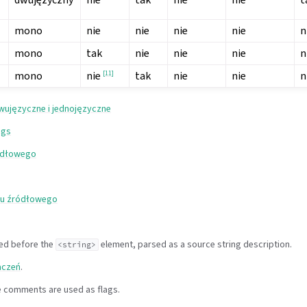
mono
nie
nie
nie
nie
n
mono
tak
nie
nie
nie
n
mono
[
11
]
tak
nie
nie
n
nie
wujęzyczne i jednojęzyczne
ngs
ódłowego
gu źródłowego
ed before the
element, parsed as a source string description.
<string>
aczeń
.
e comments are used as flags.