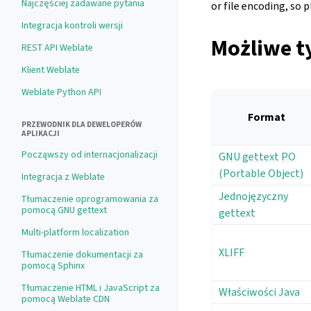
Najczęściej zadawane pytania
or file encoding, so 
Integracja kontroli wersji
Możliwe t
REST API Weblate
Klient Weblate
Weblate Python API
Format
PRZEWODNIK DLA DEWELOPERÓW
APLIKACJI
Począwszy od internacjonalizacji
GNU gettext PO
(Portable Object)
Integracja z Weblate
Jednojęzyczny
Tłumaczenie oprogramowania za
pomocą GNU gettext
gettext
Multi-platform localization
XLIFF
Tłumaczenie dokumentacji za
pomocą Sphinx
Tłumaczenie HTML i JavaScript za
Właściwości Java
pomocą Weblate CDN