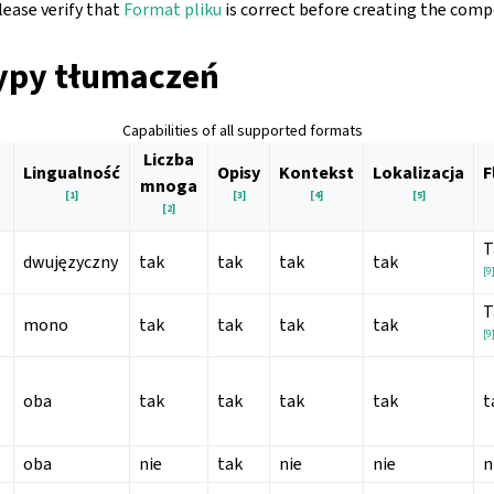
please verify that
Format pliku
is correct before creating the com
ypy tłumaczeń
Capabilities of all supported formats
Liczba
Lingualność
Opisy
Kontekst
Lokalizacja
F
mnoga
[
1
]
[
3
]
[
4
]
[
5
]
[
2
]
T
dwujęzyczny
tak
tak
tak
tak
[
9
T
mono
tak
tak
tak
tak
[
9
oba
tak
tak
tak
tak
t
oba
nie
tak
nie
nie
n