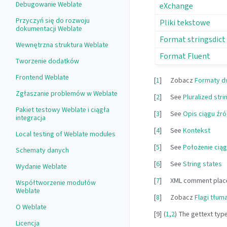
Debugowanie Weblate
eXchange
Przyczyń się do rozwoju
Pliki tekstowe
dokumentacji Weblate
Format stringsdict
Wewnętrzna struktura Weblate
Format Fluent
Tworzenie dodatków
Frontend Weblate
[
1
]
Zobacz
Formaty d
Zgłaszanie problemów w Weblate
[
2
]
See
Pluralized stri
Pakiet testowy Weblate i ciągła
[
3
]
See
Opis ciągu źr
integracja
[
4
]
See
Kontekst
Local testing of Weblate modules
[
5
]
See
Położenie cią
Schematy danych
[
6
]
See
String states
Wydanie Weblate
[
7
]
XML comment plac
Współtworzenie modułów
Weblate
[
8
]
Zobacz
Flagi tłum
O Weblate
[
9
]
(
1
,
2
)
The gettext typ
Licencja