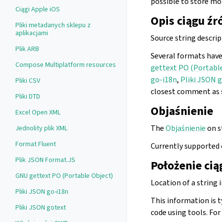
possible to store mo
Ciągi Apple iOS
Opis ciągu ź
Pliki metadanych sklepu z
aplikacjami
Source string descrip
Plik ARB
Several formats have
Compose Multiplatform resources
gettext PO (Portabl
go-i18n
,
Pliki JSON 
Pliki CSV
closest comment as s
Pliki DTD
Objaśnienie
Excel Open XML
The
Objaśnienie
on s
Jednolity plik XML
Format Fluent
Currently supported 
Plik JSON Format.JS
Położenie ci
GNU gettext PO (Portable Object)
Location of a string 
Pliki JSON go-i18n
This information is t
Pliki JSON gotext
code using tools. Fo