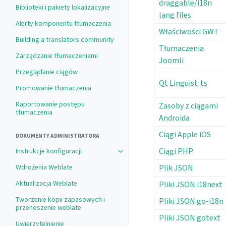
draggable/i18n
Biblioteki i pakiety lokalizacyjne
lang files
Alerty komponentu tłumaczenia
Właściwości GWT
Building a translators community
Tłumaczenia
Zarządzanie tłumaczeniami
Joomli
Przeglądanie ciągów
Qt Linguist .ts
Promowanie tłumaczenia
Raportowanie postępu
Zasoby z ciągami
tłumaczenia
Androida
Ciągi Apple iOS
DOKUMENTY ADMINISTRATORA
Ciągi PHP
Instrukcje konfiguracji
Toggle navigation of Instrukcje konf
Plik JSON
Wdrożenia Weblate
Aktualizacja Weblate
Pliki JSON i18next
Tworzenie kopii zapasowych i
Pliki JSON go-i18n
przenoszenie weblate
Pliki JSON gotext
Uwierzytelnienie