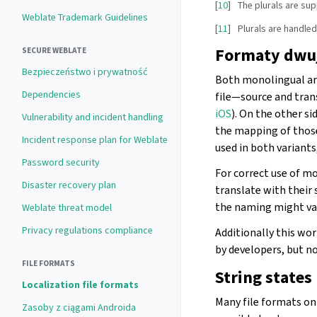
[
10
]
The plurals are sup
Weblate Trademark Guidelines
[
11
]
Plurals are handled
Formaty dwuj
SECURE WEBLATE
Bezpieczeństwo i prywatność
Both
monolingual a
Dependencies
file—source and tran
iOS
). On the other s
Vulnerability and incident handling
the mapping of those
Incident response plan for Weblate
used in both variants
Password security
For correct use of mo
Disaster recovery plan
translate with their 
the naming might var
Weblate threat model
Privacy regulations compliance
Additionally this wo
by developers, but not
FILE FORMATS
String states
Localization file formats
Many file formats on
Zasoby z ciągami Androida