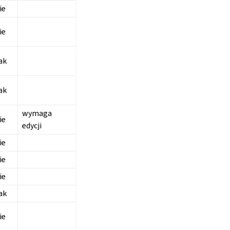
ie
ie
ak
ak
wymaga
ie
edycji
ie
ie
ie
ak
ie