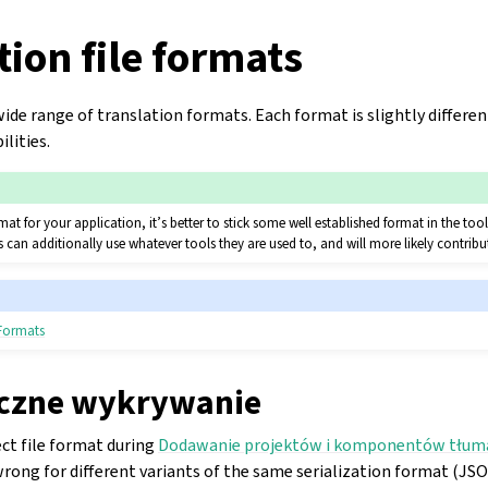
tion file formats
de range of translation formats. Each format is slightly differen
ilities.
at for your application, it’s better to stick some well established format in the too
 can additionally use whatever tools they are used to, and will more likely contribu
 Formats
czne wykrywanie
ect file format during
Dodawanie projektów i komponentów tłum
rong for different variants of the same serialization format (JSO