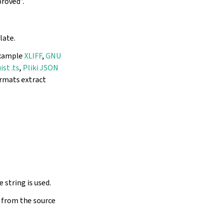
proved”.
late.
 example
XLIFF
,
GNU
ist .ts
,
Pliki JSON
ormats extract
 string is used.
d from the source