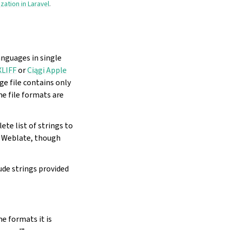
ization in Laravel
.
anguages in single
XLIFF
or
Ciągi Apple
ge file contains only
me file formats are
ete list of strings to
 Weblate, though
ude strings provided
e formats it is