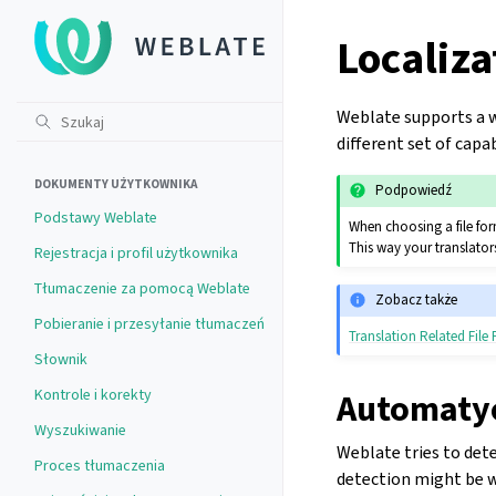
Localiza
Weblate supports a wi
different set of capab
DOKUMENTY UŻYTKOWNIKA
Podpowiedź
Podstawy Weblate
When choosing a file form
This way your translators
Rejestracja i profil użytkownika
Tłumaczenie za pomocą Weblate
Zobacz także
Pobieranie i przesyłanie tłumaczeń
Translation Related File
Słownik
Kontrole i korekty
Automaty
Wyszukiwanie
Weblate tries to det
Proces tłumaczenia
detection might be w