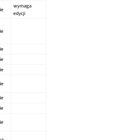
wymaga
ie
edycji
ie
ie
ie
ie
ie
ie
ie
ie
ak