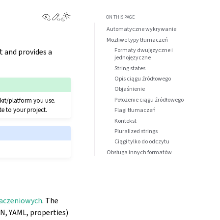
View this page
Edit this page
Toggle Light / Dark / Auto color theme
ON THIS PAGE
Automatyczne wykrywanie
Możliwe typy tłumaczeń
Formaty dwujęzyczne i
t and provides a
jednojęzyczne
String states
Opis ciągu źródłowego
Objaśnienie
Położenie ciągu źródłowego
lkit/platform you use.
te to your project.
Flagi tłumaczeń
Kontekst
Pluralized strings
Ciągi tylko do odczytu
Obsługa innych formatów
aczeniowych
. The
N, YAML, properties)