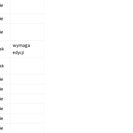
ie
ie
ie
wymaga
ak
edycji
ak
ie
ie
ie
ie
ie
ie