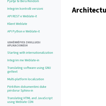
Pyetje të Bëra Rëndom
Architect
Integrim kontrolli versioni
API REST e Weblate-it
Klient Weblate
API Python e Weblate-it
UDHËRRËFYES ZHVILLUESI
APLIKACIONESH
Starting with internationalization
Integrim me Weblate-in
Translating software using GNU
gettext
Multi-platform localization
Përkthim dokumentimi duke
përdorur Sphinx-in
Translating HTML and JavaScript
using Weblate CDN