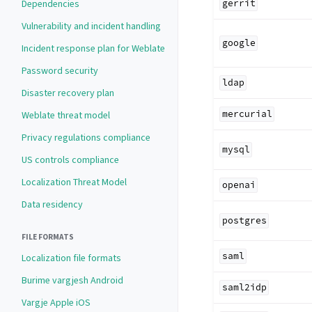
Dependencies
gerrit
Vulnerability and incident handling
google
Incident response plan for Weblate
Password security
ldap
Disaster recovery plan
mercurial
Weblate threat model
Privacy regulations compliance
mysql
US controls compliance
Localization Threat Model
openai
Data residency
postgres
FILE FORMATS
saml
Localization file formats
Burime vargjesh Android
saml2idp
Vargje Apple iOS