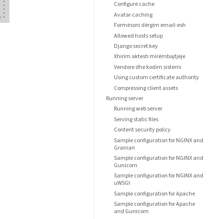
Configure cache
Avatar caching
Formësoni dërgim email-esh
Allowed hosts setup
Django secret key
Xhirim aktesh mirëmbajtjeje
Vendore dhe kodim sistemi
Using custom certificate authority
Compressing client assets
Running server
Running web server
Serving static files
Content security policy
Sample configuration for NGINX and
Granian
Sample configuration for NGINX and
Gunicorn
Sample configuration for NGINX and
uWSGI
Sample configuration for Apache
Sample configuration for Apache
and Gunicorn