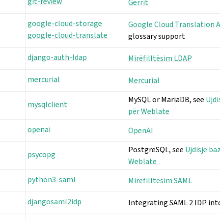
git-review
Gerrit
google-cloud-storage
Google Cloud Translation 
google-cloud-translate
glossary support
django-auth-ldap
Mirëfilltësim LDAP
mercurial
Mercurial
MySQL or MariaDB, see
Ujdi
mysqlclient
për Weblate
openai
OpenAI
PostgreSQL, see
Ujdisje ba
psycopg
Weblate
python3-saml
Mirëfilltësim SAML
djangosaml2idp
Integrating SAML 2 IDP in