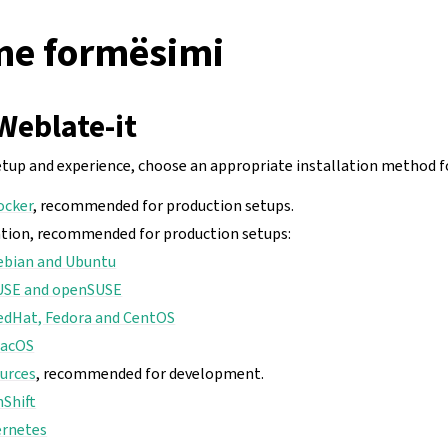
e formësimi
 Weblate-it
tup and experience, choose an appropriate installation method fo
ocker
, recommended for production setups.
lation, recommended for production setups:
Debian and Ubuntu
SUSE and openSUSE
RedHat, Fedora and CentOS
macOS
ources
, recommended for development.
nShift
ernetes