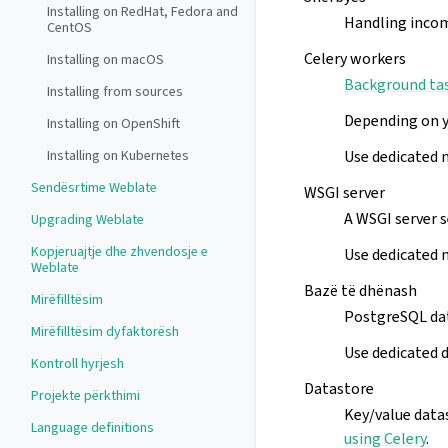
Installing on RedHat, Fedora and
Handling inco
CentOS
Celery workers
Installing on macOS
Background tas
Installing from sources
Depending on y
Installing on OpenShift
Use dedicated 
Installing on Kubernetes
Sendësrtime Weblate
WSGI server
A WSGI server s
Upgrading Weblate
Kopjeruajtje dhe zhvendosje e
Use dedicated 
Weblate
Bazë të dhënash
Mirëfilltësim
PostgreSQL dat
Mirëfilltësim dyfaktorësh
Use dedicated d
Kontroll hyrjesh
Datastore
Projekte përkthimi
Key/value datas
Language definitions
using Celery
.