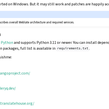
rted on Windows. But it may still work and patches are happily ac
cribes overall Weblate architecture and required services.
n
n
Python
and supports Python 3.11 or newer. You can install depend
 packages, full list is available in
.
requirements.txt
sishme:
jangoproject.com/
leryq.dev/
t.translatehouse.org/