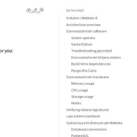
View this page
Edit this page
ON THIS PAGE
Instalim i Weblate-it
Architecture overview
Domosdoshmëri software
Sistem operativ
Varësi Python
r you:
Troubleshooting pip install
Domosdoshmëri të tjera sistemi
Build-time dependencies
Pango dhe Cairo
Domosdoshmëri hardware
Memory usage
CPU usage
Storage usage
Nodes
Verifying release signatures
Leje sistemi kartelash
Ujdisje baze të dhënash për Weblate
Database connections
PostgreSQL