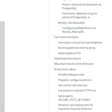
Krijim i një baze të dhënash në
PostgreSQL
Formësim i Weblate-it që të
përdorë PostgreSQL-in
MySQL dhe MariaDB
Configuring Weblate to use
MySQL/MariaDB
Formësime të tjera
Formësim i email-eve që dërgohen
Running behind reverse proxy
Ndërmjetës HTTP
Përshtatje formësimi
Mbushje e bazës së të dhënave
Production setup
Disable debug mode
Properly configure admins
Set correct site domain
Formësoni si duhet HTTPS-në
Set properly
SECURE_HSTS_SECONDS
Përdorni një mekanizëm të
fuqishëm baze të dhënash