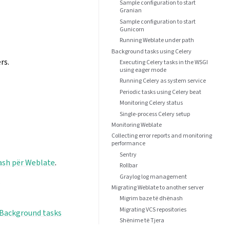
Sample configuration to start
Granian
Sample configuration to start
Gunicorn
Running Weblate under path
Background tasks using Celery
rs.
Executing Celery tasks in the WSGI
using eager mode
Running Celery as system service
Periodic tasks using Celery beat
Monitoring Celery status
Single-process Celery setup
Monitoring Weblate
Collecting error reports and monitoring
performance
Sentry
nash për Weblate
.
Rollbar
Graylog log management
.
Migrating Weblate to another server
Migrim baze të dhënash
Migrating VCS repositories
Background tasks
Shënime të Tjera