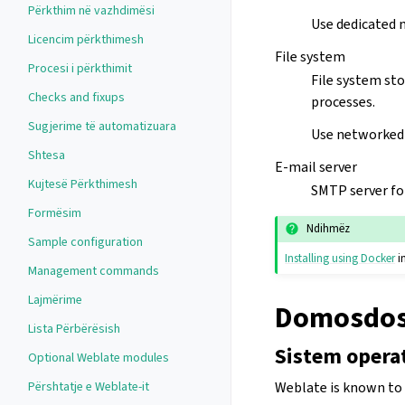
Përkthim në vazhdimësi
Use dedicated 
Licencim përkthimesh
File system
Procesi i përkthimit
File system sto
Checks and fixups
processes.
Sugjerime të automatizuara
Use networked 
Shtesa
E-mail server
Kujtesë Përkthimesh
SMTP server fo
Formësim
Ndihmëz
Sample configuration
Installing using Docker
i
Management commands
Lajmërime
Domosdos
Lista Përbërësish
Sistem opera
Optional Weblate modules
Weblate is known to 
Përshtatje e Weblate-it