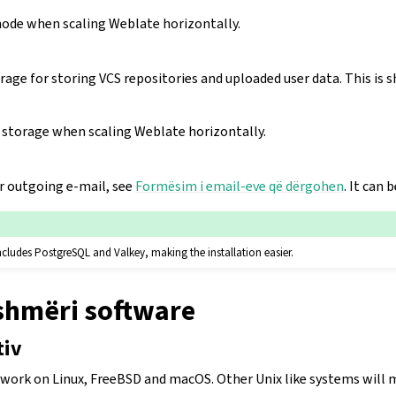
node when scaling Weblate horizontally.
rage for storing VCS repositories and uploaded user data. This is s
storage when scaling Weblate horizontally.
r outgoing e-mail, see
Formësim i email-eve që dërgohen
. It can 
ncludes PostgreSQL and Valkey, making the installation easier.
hmëri software
tiv
work on Linux, FreeBSD and macOS. Other Unix like systems will m