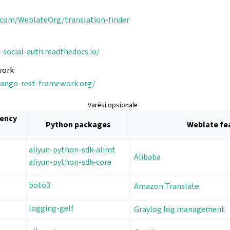
.com/WeblateOrg/translation-finder
-social-auth.readthedocs.io/
work
jango-rest-framework.org/
Varësi opsionale
dency
Python packages
Weblate fe
aliyun-python-sdk-alimt
Alibaba
aliyun-python-sdk-core
boto3
Amazon Translate
logging-gelf
Graylog log management