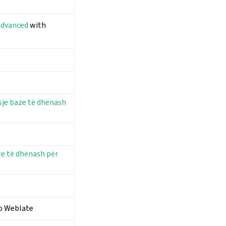
Advanced
with
sje baze të dhënash
ze të dhënash për
to Weblate