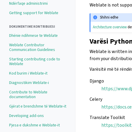
Ndërfaqe administrimi
Weblate is not suppo
Getting support for Weblate
Shihni edhe
Architecture overview
des
DOKUMENTIME KONTRIBUESI
Dhënie ndihmese te Weblate
Varësi Pytho
Weblate Contributor
Communication Guidelines
Weblate is written i
from your distribution
Starting contributing code to
Weblate
Varësitë më të rëndë
Kod burim i Weblate-it
Django
Diagnostikim Weblate-i
https://www.d
Contribute to Weblate
documentation
Celery
Gjërat e brendshme të Weblate-it
https://docs.ce
Developing add-ons
Translate Toolkit
https://toolki
Pjesa e dukshme e Weblate-it