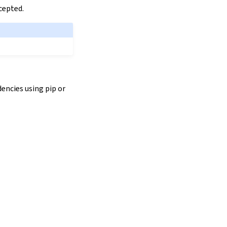
cepted.
encies using pip or