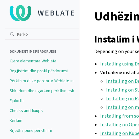
Udhëzim
Instalim i
Depending on your se
DOKUMENTIME PËRDORUESI
Gjëra elementare Weblate
Installing using D
Regjistrim dhe profil përdoruesi
Virtualenv instal
Përkthim duke përdorur Weblate-in
Installing on 
Installing on 
Shkarkim dhe ngarkim përkthimesh
Installing on 
Fjalorth
Installing on 
Checks and fixups
Installing from s
Kërkim
Installing on Ope
Rrjedha pune përkthimi
Installing on Kub