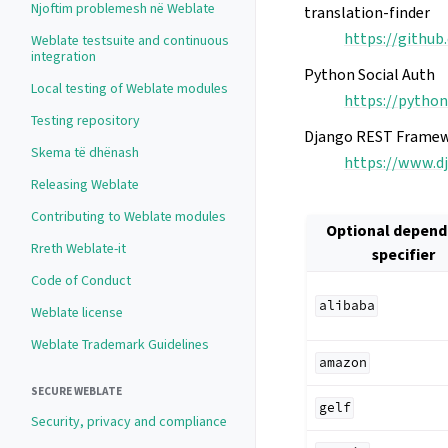
Njoftim problemesh në Weblate
translation-finder
https://github
Weblate testsuite and continuous
integration
Python Social Auth
Local testing of Weblate modules
https://python
Testing repository
Django REST Frame
Skema të dhënash
https://www.d
Releasing Weblate
Contributing to Weblate modules
Optional depen
Rreth Weblate-it
specifier
Code of Conduct
alibaba
Weblate license
Weblate Trademark Guidelines
amazon
SECURE WEBLATE
gelf
Security, privacy and compliance