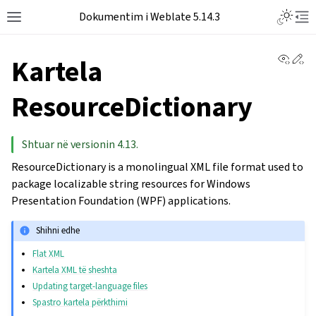
Dokumentim i Weblate 5.14.3
View 
Ed
Kartela
ResourceDictionary
Shtuar në versionin 4.13.
ResourceDictionary is a monolingual XML file format used to
package localizable string resources for Windows
Presentation Foundation (WPF) applications.
Shihni edhe
Flat XML
Kartela XML të sheshta
Updating target-language files
Spastro kartela përkthimi