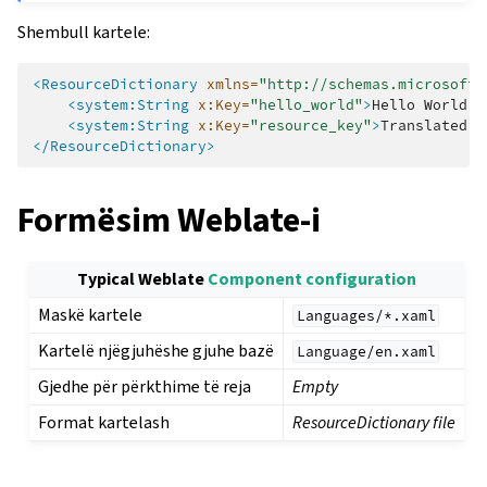
Shembull kartele:
<ResourceDictionary
xmlns=
"http://schemas.microsoft.
<system:String
x:Key=
"hello_world"
>
Hello
World!
<
<system:String
x:Key=
"resource_key"
>
Translated
v
</ResourceDictionary>
Formësim Weblate-i
Typical Weblate
Component configuration
Maskë kartele
Languages/*.xaml
Kartelë njëgjuhëshe gjuhe bazë
Language/en.xaml
Gjedhe për përkthime të reja
Empty
Format kartelash
ResourceDictionary file