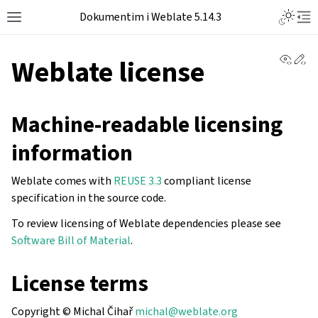
Dokumentim i Weblate 5.14.3
View 
Ed
Weblate license
Machine-readable licensing
information
Weblate comes with
REUSE 3.3
compliant license
specification in the source code.
To review licensing of Weblate dependencies please see
Software Bill of Material
.
License terms
Copyright © Michal Čihař
michal
@
weblate
.
org