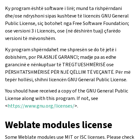
Ky program është software i lirë; mund ta rishpërndani
dhe/ose ndryshoni sipas kushteve të licencës GNU General
Public License, siç botohet nga Free Software Foundation;
ose versioni 3 i Licencës, ose (në dëshirën tuaj) çfarëdo
versioni të mëvonshëm.
Ky program shpërndahet me shpresën se do të jetë i
dobishëm, por PA ASNJË GARANCI; madje pa as edhe
garancinë e nënkuptuar të TREGTUESHMËRISË ose
PËRSHTATSHMËRISË PËR NJË QËLLIM TË VEÇANTË. Për më
tepër hollësi, shihni licencën GNU General Public License.
You should have received a copy of the GNU General Public
License along with this program. If not, see
<
https://www.gnu.org/licenses/
>.
Weblate modules license
Some Weblate modules use MIT or ISC licenses. Please check