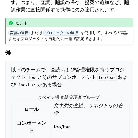
す。つまり、査読、翻訳の保存、提案の追加など、翻
訳作業に直接関係する操作にのみ適用されます。
ヒント
または
を使用して、すべての言語
言語の選択
プロジェクトの選択
またはプロジェクトを自動的に一括で設定できます。
例:
以下のチームで、査読および管理権限を持つプロジ
ェクト
とそのサブコンポーネント
およ
foo
foo/bar
び
がある場合:
foo/baz
スペイン語 査読管理者
グループ
文字列の査読
、
リポジトリの管
ロール
理
コンポーネン
foo/bar
ト