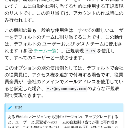
いてチームに自動的に割り当てるために使用する正規表現
のリストです。この割り当ては、アカウントの作成時にの
み行われます。
この機能の最も一般的な使用例は、すべての新しいユーザ
ーをデフォルトのチームに割り当てることです。この動作
は、デフォルトの
ユーザー
および
ゲスト
チームに使用さ
れます（参照:
チーム一覧
）。正規表現
を使用し
^.*$
て、すべてのユーザーと一致させます。
このオプションの別の使用例としては、デフォルトで会社
の従業員に、アクセス権を追加で付与する場合です。従業
員全員が、会社のドメインでメールアドレスを使用してい
ると仮定した場合、
のような正規表
^.*@mycompany.com
現で実現できます。
注釈
ある Weblate バージョンから別のバージョンにアップグレードする
と、
ユーザー
と
閲覧者
へのチームの自動割り当てが常に再作成さ
れます。これを無効にするには、正規表現を
（何にも一致しな
^$