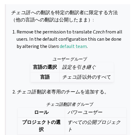
チェコ語
への翻訳を特定の翻訳者に限定する方法
（他の言語への翻訳は公開したまま）:
Remove the permission to translate
Czech
from all
users. In the default configuration this can be done
by altering the
Users
default team
.
ユーザー
グループ
言語の選択
設定を引き継ぐ
言語
チェコ語
以外のすべて
チェコ語
翻訳者専用のチームを追加する。
チェコ語翻訳者
グループ
ロール
パワー ユーザー
プロジェクトの選
すべての公開プロジェク
択
ト