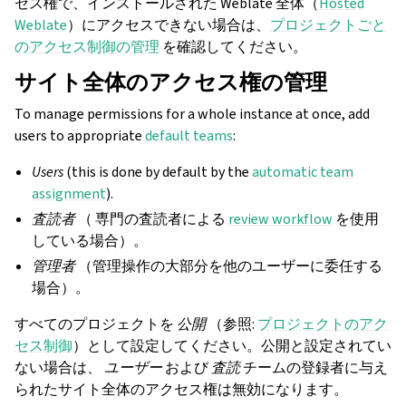
セス権で、インストールされた Weblate 全体（
Hosted
Weblate
）にアクセスできない場合は、
プロジェクトごと
のアクセス制御の管理
を確認してください。
サイト全体のアクセス権の管理
To manage permissions for a whole instance at once, add
users to appropriate
default teams
:
Users
(this is done by default by the
automatic team
assignment
).
査読者
（ 専門の査読者による
review workflow
を使用
している場合）。
管理者
（管理操作の大部分を他のユーザーに委任する
場合）。
すべてのプロジェクトを
公開
（参照:
プロジェクトのアク
セス制御
）として設定してください。公開と設定されてい
ない場合は、
ユーザー
および
査読
チームの登録者に与え
られたサイト全体のアクセス権は無効になります。