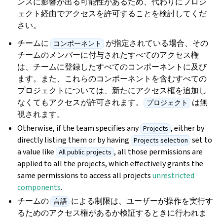
ンスに影響が出る可能性があるため、代わりにプロジ
ェクト経由でアクセスを許可することを検討してくだ
さい。
チームに
が指定されている場合、その
コンポーネント
チームのメンバーに付与されたすべてのアクセス権
は、チームに登録したすべてのコンポーネントに及び
ます。また、これらのコンポーネントを含むすべての
プロジェクトについては、新たにアクセス権を追加し
なくてもアクセスが許可されます。
は無
プロジェクト
視されます。
Otherwise, if the team specifies any
, either by
Projects
directly listing them or by having
set to
Projects selection
a value like
, all those permissions are
All public projects
applied to all the projects, which effectively grants the
same permissions to access all projects
unrestricted
components
.
チームの
による制限は、ユーザーが操作を実行す
言語
るためのアクセス権があるか検証するときに行われま