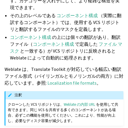
す。カテゴリーを入れ子にして、より複雑な構造を実
現できます。
その上のレベルである
コンポーネント構成
（実際に翻
訳するコンポーネント）では、使用する VCS リポジト
リと翻訳するファイルのマスクを定義します。
コンポーネント構成
の上には個々の翻訳があり、翻訳
ファイル（
コンポーネント構成
で定義した
ファイル マ
スク
と一致する）が VCS リポジトリに反映されると
Weblate によって自動的に処理されます。
Weblate は、Translate Toolkit が対応している幅広い翻訳
ファイル形式（バイリンガルとモノリンガルの両方）に対
応しています。参照:
Localization file formats
。
注釈
クローンした VCS リポジトリは、
Weblate の内部 URL
を使用して共
有できます。同じ VCS を共有する多くのコンポーネントがある場
合、必ずこの機能を使用してください。これにより、性能が向上
し、必要なディスク容量が減少します。