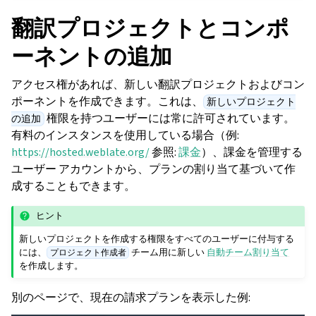
翻訳プロジェクトとコンポ
ーネントの追加
アクセス権があれば、新しい翻訳プロジェクトおよびコン
ポーネントを作成できます。これは、
新しいプロジェクト
権限を持つユーザーには常に許可されています。
の追加
有料のインスタンスを使用している場合（例:
https://hosted.weblate.org/
参照:
課金
）、課金を管理する
ユーザー アカウントから、プランの割り当て基づいて作
成することもできます。
ヒント
ggle navigation of 導入方法
新しいプロジェクトを作成する権限をすべてのユーザーに付与する
には、
チーム用に新しい
自動チーム割り当て
プロジェクト作成者
を作成します。
別のページで、現在の請求プランを表示した例: