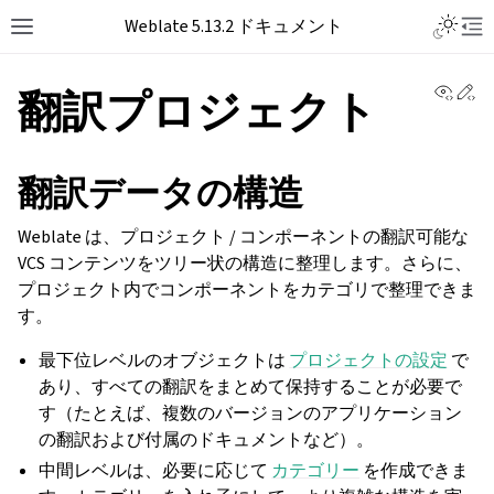
Toggle L
Weblate 5.13.2 ドキュメント
Toggle site navigation sidebar
Tog
View 
Ed
翻訳プロジェクト
翻訳データの構造
Weblate は、プロジェクト / コンポーネントの翻訳可能な
VCS コンテンツをツリー状の構造に整理します。さらに、
プロジェクト内でコンポーネントをカテゴリで整理できま
す。
最下位レベルのオブジェクトは
プロジェクトの設定
で
あり、すべての翻訳をまとめて保持することが必要で
す（たとえば、複数のバージョンのアプリケーション
の翻訳および付属のドキュメントなど）。
中間レベルは、必要に応じて
カテゴリー
を作成できま