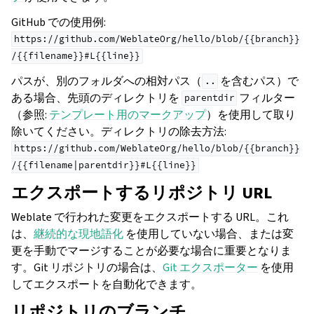
GitHub での使用例:
https://github.com/WeblateOrg/hello/blob/{{branch}}
/{{filename}}#L{{line}}
パスが、別のフォルダへの相対パス（
を含むパス）で
..
ある場合、先頭のディレクトリを
フィルター
parentdir
（参照:
テンプレート用のマークアップ
）を使用して取り
除いてください。ディレクトリの除去方法:
https://github.com/WeblateOrg/hello/blob/{{branch}}
/{{filename|parentdir}}#L{{line}}
エクスポートするリポジトリ URL
Weblate で行われた変更をエクスポートする URL。これ
は、
継続的な現地語化
を使用していない場合、または変
更を手動でマージすることが必要な場合に重要となりま
す。Git リポジトリの場合は、
Git エクスポーター
を使用
してエクスポートを自動化できます。
リポジトリのブランチ