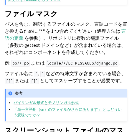
ファイル マスク
パスを含む、翻訳するファイルのマスク。言語コードを置
き換えるために "*" を 1 つ含めてください（処理方法は
言
語の定義
を参照）。リポジトリに複数の翻訳ファイル
（多数の gettext ドメインなど）が含まれている場合は、
それぞれにコンポーネントを作成してください。
例:
または
。
po/*.po
locale/*/LC_MESSAGES/django.po
ファイル名に
,
などの特殊文字が含まれている場合、
[
]
または
としてエスケープすることが必要です。
[[]
[]]
参考
バイリンガル形式とモノリンガル形式
「単一言語用（en）のファイルがさらにあります」 とはどうい
う意味ですか？
スクリーンショット ファイルのマス