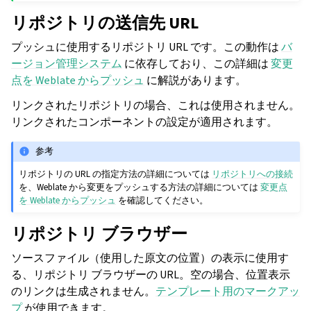
リポジトリの送信先 URL
プッシュに使用するリポジトリ URL です。この動作は
バ
ージョン管理システム
に依存しており、この詳細は
変更
点を Weblate からプッシュ
に解説があります。
リンクされたリポジトリの場合、これは使用されません。
リンクされたコンポーネントの設定が適用されます。
参考
リポジトリの URL の指定方法の詳細については
リポジトリへの接続
を、Weblate から変更をプッシュする方法の詳細については
変更点
を Weblate からプッシュ
を確認してください。
リポジトリ ブラウザー
ソースファイル（使用した原文の位置）の表示に使用す
る、リポジトリ ブラウザーの URL。空の場合、位置表示
のリンクは生成されません。
テンプレート用のマークアッ
プ
が使用できます。