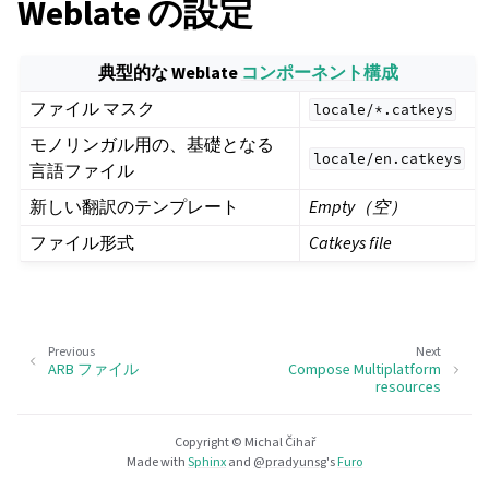
Weblate の設定
典型的な Weblate
コンポーネント構成
ファイル マスク
locale/*.catkeys
モノリンガル用の、基礎となる
locale/en.catkeys
言語ファイル
新しい翻訳のテンプレート
Empty（空）
ファイル形式
Catkeys file
Previous
Next
ARB ファイル
Compose Multiplatform
resources
Copyright © Michal Čihař
Made with
Sphinx
and
@pradyunsg
's
Furo