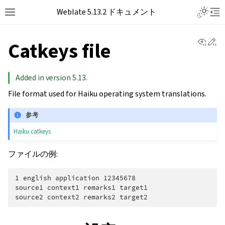
Toggle L
Weblate 5.13.2 ドキュメント
Toggle site navigation sidebar
Tog
View 
Ed
Catkeys file
Added in version 5.13.
File format used for Haiku operating system translations.
参考
Haiku catkeys
ファイルの例:
1 english application 12345678

source1 context1 remarks1 target1
