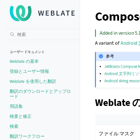
Compose
Added in version 5.
A variant of
Andro
ユーザー ドキュメント
参考
Weblate の基本
JetBrains Compose M
登録とユーザー情報
Android 文字列リ
Android string resou
Weblate を使用した翻訳
翻訳のダウンロードとアップロ
ード
Weblate
用語集
検査と修正
検索
ファイル マスク
翻訳ワークフロー