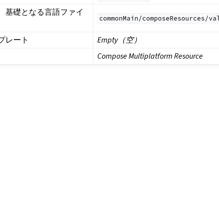
、基礎となる言語ファイ
commonMain/composeResources/va
プレート
Empty（空）
Compose Multiplatform Resource