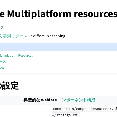
 Multiplatform resource
12.
id 文字列リソース
. It differs in escaping.
ultiplatform Resources
ソース
rces
 の設定
典型的な Weblate
コンポーネント構成
commonMain/composeResources/va
*/strings.xml