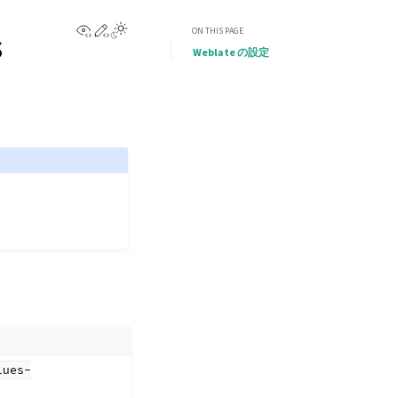
View this page
Edit this page
Toggle Light / Dark / Auto color theme
s
ON THIS PAGE
Weblate の設定
lues-