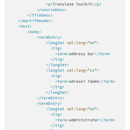
<p>
Translate
Toolkit
</p>
</sourceDesc>
</fileDesc>
</martifHeader>
<text>
<body>
<termEntry>
<langSet
xml:lang=
"en"
>
<tig>
<term>
address
bar
</term>
</tig>
</langSet>
<langSet
xml:lang=
"cs"
>
<tig>
<term>
adresní
řádek
</term>
</tig>
</langSet>
</termEntry>
<termEntry>
<langSet
xml:lang=
"en"
>
<tig>
<term>
administrator
</term>
</tig>