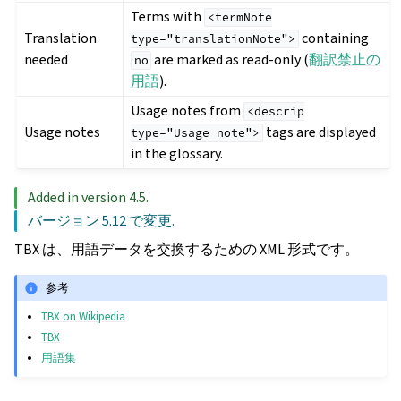
Terms with
<termNote
Translation
containing
type="translationNote">
needed
are marked as read-only (
翻訳禁止の
no
用語
).
Usage notes from
<descrip
Usage notes
tags are displayed
type="Usage
note">
in the glossary.
Added in version 4.5.
バージョン 5.12 で変更.
TBX は、用語データを交換するための XML 形式です。
参考
TBX on Wikipedia
TBX
用語集