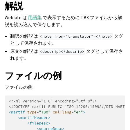
解説
Weblate は
用語集
で表示するために TBX ファイルから解
説を読み込んで保存します。
翻訳の解説は
タグ
<note
from="translator"></note>
として保存されます。
原文の解説は
タグとして保存さ
<descrip></descrip>
れます。
ファイルの例
ファイルの例:
ggle navigation of 導入方法
<?xml version="1.0" encoding="utf-8"?>
<!DOCTYPE martif PUBLIC "ISO 12200:1999A//DTD MARTIF
<martif
type=
"TBX"
xml:lang=
"en"
>
<martifHeader>
<fileDesc>
<sourceDesc>