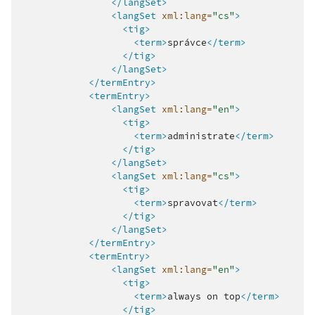
</langSet>
<langSet
xml:lang=
"cs"
>
<tig>
<term>
správce
</term>
</tig>
</langSet>
</termEntry>
<termEntry>
<langSet
xml:lang=
"en"
>
<tig>
<term>
administrate
</term>
</tig>
</langSet>
<langSet
xml:lang=
"cs"
>
<tig>
<term>
spravovat
</term>
</tig>
</langSet>
</termEntry>
<termEntry>
<langSet
xml:lang=
"en"
>
<tig>
<term>
always
on
top
</term>
</tig>