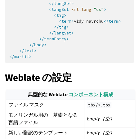
</langSet>
<langSet
xml:lang=
"cs"
>
<tig>
<term>
vždy
navrchu
</term>
</tig>
</langSet>
</termEntry>
</body>
</text>
</martif>
Weblate の設定
典型的な Weblate
コンポーネント構成
ファイル マスク
tbx/*.tbx
モノリンガル用の、基礎となる
Empty（空）
言語ファイル
新しい翻訳のテンプレート
Empty（空）