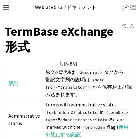
Toggle L
Weblate 5.13.2 ドキュメント
Toggle site navigation sidebar
Tog
View 
Ed
TermBase eXchange
形式
対応機能
原文の説明は
タグから、
<descript>
翻訳文字列の説明は
<note
解説
から保存および読
from="translator">
み込まれます。
Terms with administrative status
or
in
forbidden
obsolete
<termNote
Administrative
are
type="administrativeStatus">
status
marked with the
flag (
使用
forbidden
を禁止する訳語
).