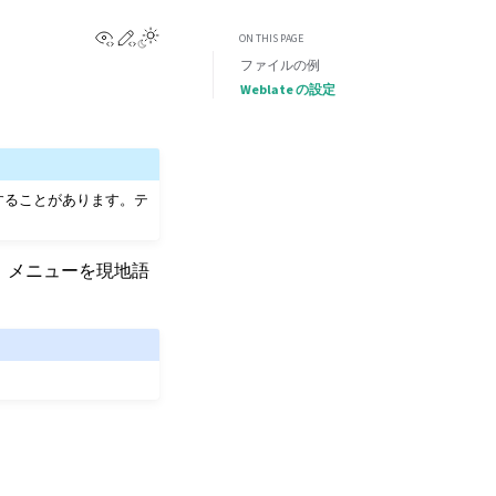
View this page
Edit this page
Toggle Light / Dark / Auto color theme
ON THIS PAGE
ファイルの例
Weblate の設定
することがあります。テ
グ、メニューを現地語