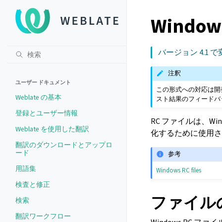
Windo
バージョン 4.1 で
注釈
ユーザー ドキュメント
この形式への対応は開
Weblate の基本
スト結果のフィードバ
登録とユーザー情報
RC ファイルは、W
Weblate を使用した翻訳
化するために使用さ
翻訳のダウンロードとアップロ
ード
参考
用語集
Windows RC files
検査と修正
ファイル
検索
翻訳ワークフロー