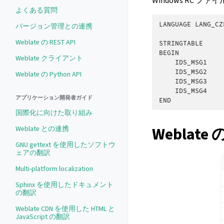
Windows RC ファ
よくある質問
LANGUAGE
LANG_CZ
バージョン管理との連携
Weblate の REST API
STRINGTABLE
BEGIN
Weblate クライアント
IDS_MSG1
IDS_MSG2
Weblate の Python API
IDS_MSG3
IDS_MSG4
アプリケーション開発者ガイド
END
国際化に向けた取り組み
Weblate
Weblate との連携
GNU gettext を使用したソフトウ
ェアの翻訳
Multi-platform localization
Sphinx を使用したドキュメント
の翻訳
Weblate CDN を使用した HTML と
JavaScript の翻訳