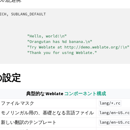
イルの記述例:
ECH
,
SUBLANG_DEFAULT
"Hello, world!
\n
"
"Orangutan has %d banana.
\n
"
"Try Weblate at http://demo.weblate.org/!
\n
"
"Thank you for using Weblate."
 の設定
典型的な Weblate
コンポーネント構成
ファイル マスク
lang/*.rc
モノリンガル用の、基礎となる言語ファイル
lang/en-US.rc
新しい翻訳のテンプレート
lang/en-US.rc