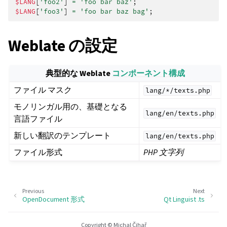
$LANG
[
'foo2'
]
=
'foo bar baz'
;
$LANG
[
'foo3'
]
=
'foo bar baz bag'
;
Weblate の設定
典型的な Weblate
コンポーネント構成
ファイル マスク
lang/*/texts.php
モノリンガル用の、基礎となる
lang/en/texts.php
言語ファイル
新しい翻訳のテンプレート
lang/en/texts.php
ファイル形式
PHP 文字列
Previous
Next
OpenDocument 形式
Qt Linguist .ts
Copyright © Michal Čihař