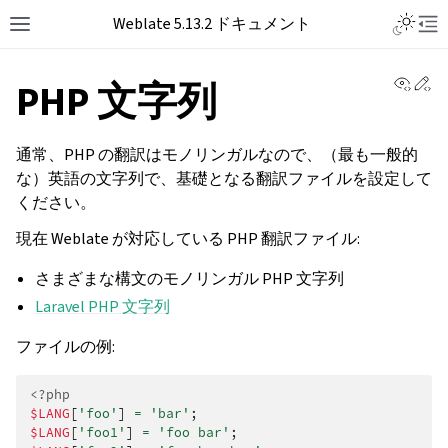
Toggle L
Weblate 5.13.2 ドキュメント
Toggle site navigation sidebar
Tog
View 
Ed
PHP 文字列
通常、PHP の翻訳はモノリンガルなので、（最も一般的
な）英語の文字列で、基礎となる翻訳ファイルを設定して
ください。
現在 Weblate が対応している PHP 翻訳ファイル:
さまざまな構文のモノリンガル PHP 文字列
Laravel PHP 文字列
ファイルの例:
<?php
$LANG
[
'foo'
]
=
'bar'
;
$LANG
[
'foo1'
]
=
'foo bar'
;