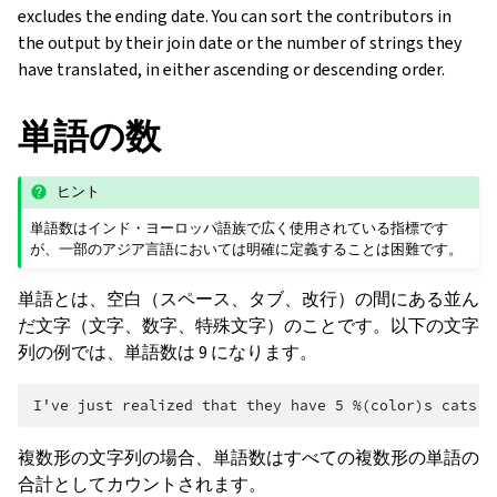
excludes the ending date. You can sort the contributors in
the output by their join date or the number of strings they
have translated, in either ascending or descending order.
単語の数
ヒント
単語数はインド・ヨーロッパ語族で広く使用されている指標です
が、一部のアジア言語においては明確に定義することは困難です。
単語とは、空白（スペース、タブ、改行）の間にある並ん
だ文字（文字、数字、特殊文字）のことです。以下の文字
ggle navigation of 導入方法
列の例では、単語数は 9 になります。
複数形の文字列の場合、単語数はすべての複数形の単語の
合計としてカウントされます。