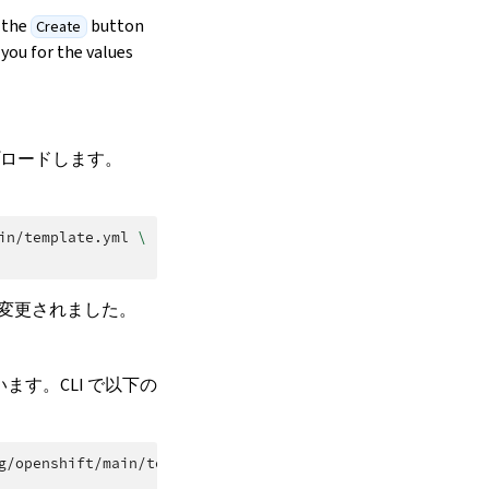
 the
button
Create
you for the values
プロードします。
in/template.yml
\
に変更されました。
ます。CLI で以下の
g/openshift/main/template.yml
