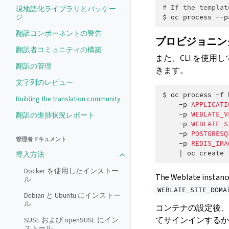
# If the templat
現地語化ライブラリとパッケー
ジ
$
oc
process
--p
翻訳コンポーネントの警告
プロビジョニン
翻訳者コミュニティの構築
また、CLI を使
翻訳の管理
きます。
文字列のレビュー
$
oc
process
-f
Building the translation community
-p
APPLICATI
-p
WEBLATE_V
翻訳の進捗状況レポート
-p
WEBLATE_S
-p
POSTGRESQ
管理者ドキュメント
-p
REDIS_IMA
|
oc
create
導入方法
Toggle navigation of 導入方法
Docker を使用したインストー
The Weblate instance
ル
WEBLATE_SITE_DOMA
Debian と Ubuntu にインストー
ル
コンテナの設定後、
てサインインするか
SUSE および openSUSE にイン
ストール