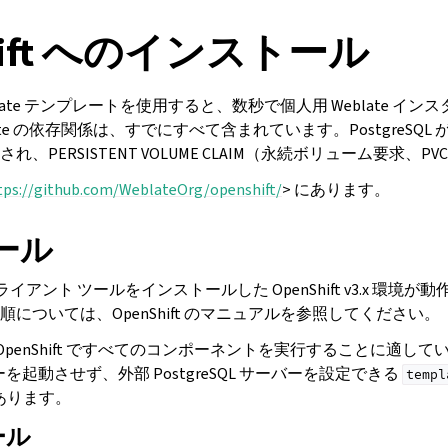
hift へのインストール
 Weblate テンプレートを使用すると、数秒で個人用 Weblate 
ate の依存関係は、すでにすべて含まれています。PostgreSQL
、PERSISTENT VOLUME CLAIM（永続ボリューム要求、
tps://github.com/WeblateOrg/openshift/
> にあります。
ール
ライアント ツールをインストールした OpenShift v3.x 環境
については、OpenShift のマニュアルを参照してください。
OpenShift ですべてのコンポーネントを実行することに適し
ーバーを起動させず、外部 PostgreSQL サーバーを設定できる
templ
あります。
ール