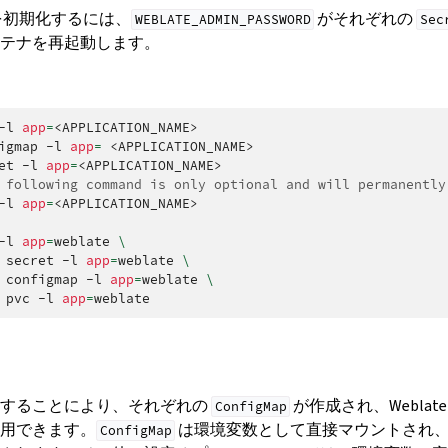
を初期化するには、
がそれぞれの
WEBLATE_ADMIN_PASSWORD
Sec
テナを再起動します。
-l
app
=
<APPLICATION_NAME>

igmap
-l
app
=
<APPLICATION_NAME>

et
-l
app
=
 following command is only optional and will permanently
-l
app
=
<APPLICATION_NAME>

-l
app
=
weblate
\
secret
-l
app
=
weblate
\
configmap
-l
app
=
weblate
\
pvc
-l
app
=
理することにより、それぞれの
が作成され、Weblat
ConfigMap
用できます。
は環境変数として直接マウントされ
ConfigMap