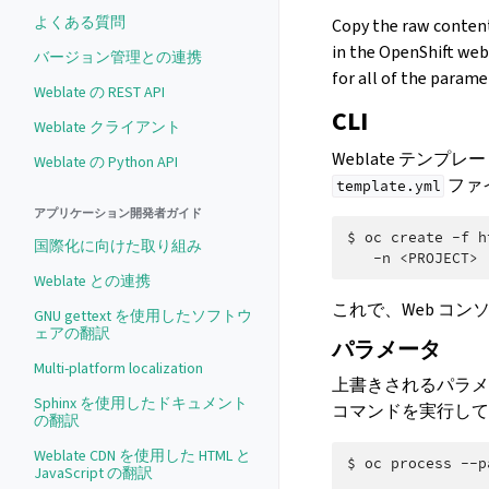
よくある質問
Copy the raw conte
in the OpenShift web
バージョン管理との連携
for all of the param
Weblate の REST API
CLI
Weblate クライアント
Weblate テン
Weblate の Python API
ファ
template.yml
アプリケーション開発者ガイド
$
oc
create
-f
h
国際化に向けた取り組み
-n
Weblate との連携
これで、Web コン
GNU gettext を使用したソフトウ
ェアの翻訳
パラメータ
Multi-platform localization
上書きされるパラメー
Sphinx を使用したドキュメント
コマンドを実行して
の翻訳
Weblate CDN を使用した HTML と
$
oc
process
--p
JavaScript の翻訳