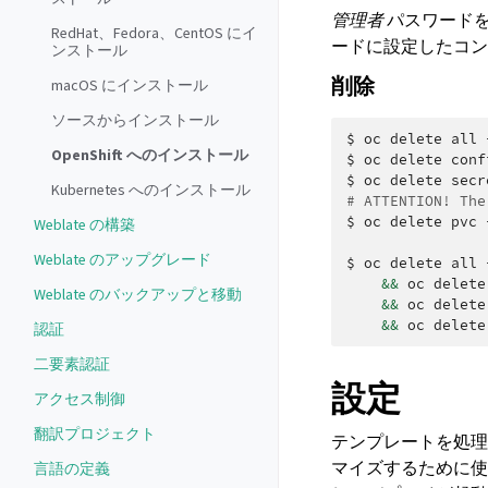
管理者
パスワード
RedHat、Fedora、CentOS にイ
ードに設定したコン
ンストール
削除
macOS にインストール
ソースからインストール
$
oc
delete
all
OpenShift へのインストール
$
oc
delete
conf
$
oc
delete
secr
Kubernetes へのインストール
# ATTENTION! The
$
oc
delete
pvc
Weblate の構築
Weblate のアップグレード
$
oc
delete
all
&&
oc
delete
Weblate のバックアップと移動
&&
oc
delete
&&
oc
delete
認証
二要素認証
設定
アクセス制御
翻訳プロジェクト
テンプレートを処
マイズするために使
言語の定義