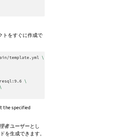
ェクトをすぐに作成で
ain/template.yml
\
resql:9.6
\
\
t the specified
理者
ユーザーとし
ドを生成できます。