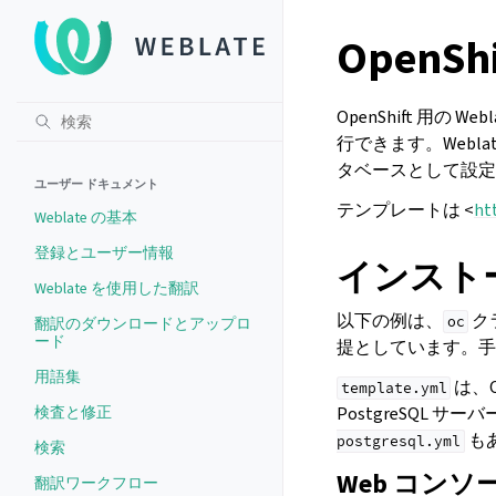
OpenS
OpenShift 用の
行できます。Webl
タベースとして設定され
ユーザー ドキュメント
テンプレートは <
ht
Weblate の基本
登録とユーザー情報
インスト
Weblate を使用した翻訳
以下の例は、
ク
oc
翻訳のダウンロードとアップロ
ード
提としています。手順
用語集
は、
template.yml
検査と修正
PostgreSQL サ
も
postgresql.yml
検索
Web コンソ
翻訳ワークフロー