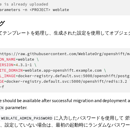
e is already uploaded
arameters
-n
<PROJECT>
グ
用してテンプレートを処理し、生成された設定を使用してオブジ
https://raw.githubusercontent.com/WeblateOrg/openshift/m
ON_NAME
=
weblate
\
ERSION
=
4
.3.1-1
\
ITE_DOMAIN
=
weblate.app-openshift.example.com
\
L_IMAGE
=
docker-registry.default.svc:5000/openshift/postg
GE
=
docker-registry.default.svc:5000/openshift/redis:3.2
 should be available after successful migration and deployment a
parameter.
IN
に入力したパスワードを使用して
管
WEBLATE_ADMIN_PASSWORD
、設定していない場合は、最初の起動時にランダムなパスワー