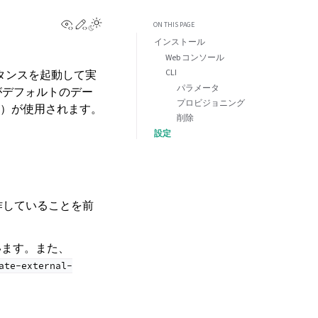
View this page
Edit this page
Toggle Light / Dark / Auto color theme
ON THIS PAGE
インストール
Web コンソール
CLI
インスタンスを起動して実
パラメータ
 がデフォルトのデー
プロビジョニング
PVC）が使用されます。
削除
設定
が動作していることを前
ています。また、
ate-external-