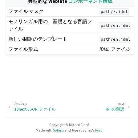
典型的な Weblate
コンポーネント構成
ファイル マスク
path/*.idml
モノリンガル用の、基礎となる言語フ
path/en.idml
ァイル
新しい翻訳のテンプレート
path/en.idml
ファイル形式
IDML ファイル
Previous
Next
i18next JSON ファイル
INI の翻訳
Copyright © Michal Čihař
Made with
Sphinx
and
@pradyunsg
's
Furo