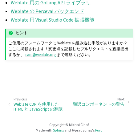
Weblate 用の GoLang API ライブラリ
Weblate の Perceval バックエンド
Weblate 用 Visual Studio Code 拡張機能
ヒント
ご使用のフレームワークに Weblate を組み込む手段がありますか？
ここに掲載されます！変更点を記載したプルリクエストを直接提出
するか、
care
@
weblate
.
org
まで連絡ください。
Previous
Next
Weblate CDN を使用した
翻訳コンポーネントの警告
HTML と JavaScript の翻訳
Copyright © Michal Čihař
Made with
Sphinx
and
@pradyunsg
's
Furo