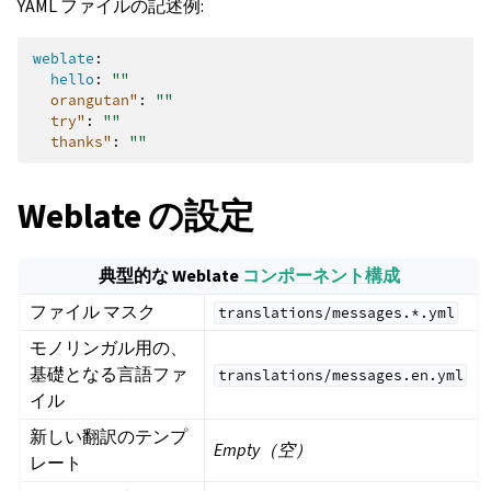
YAML ファイルの記述例:
weblate
:
hello
:
""
orangutan"
:
""
try"
:
""
thanks"
:
""
Weblate の設定
典型的な Weblate
コンポーネント構成
ファイル マスク
translations/messages.*.yml
モノリンガル用の、
基礎となる言語ファ
translations/messages.en.yml
イル
新しい翻訳のテンプ
Empty（空）
レート