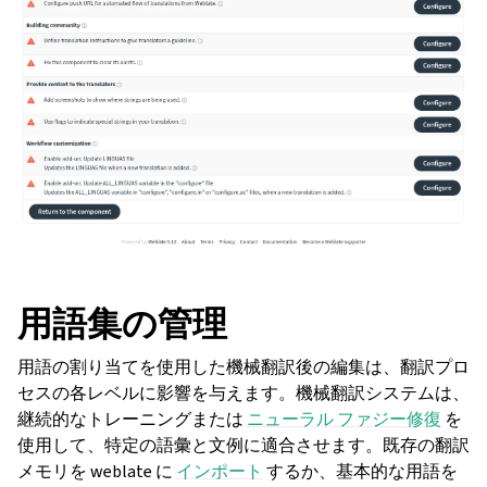
用語集の管理
ggle navigation of 導入方法
用語の割り当てを使用した機械翻訳後の編集は、翻訳プロ
セスの各レベルに影響を与えます。機械翻訳システムは、
継続的なトレーニングまたは
ニューラル ファジー修復
を
使用して、特定の語彙と文例に適合させます。既存の翻訳
メモリを weblate に
インポート
するか、基本的な用語を