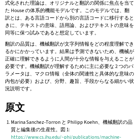
式化された理論は、オリジナルと翻訳の関係に焦点を当て
た House の体系的機能モデルです。このモデルでは、翻
訳とは、ある言語コードから別の言語コードに移行すると
きに、テキストの意味、語用論、およびテキストの意味を
同等に保つ試みであると想定しています。
翻訳の品質は、機械翻訳が文字列情報をどの程度理解でき
るかにかかっています。結果は予測できないため、機械が
正確に理解できるように人間が十分な情報を与えることが
必要です。機械翻訳が理解するために主に必要な 2 つのパ
ラメータは、マクロ情報（全体の関連性と具体的な意味の
内包が必要）および、分野、趣旨、手段からなる細かい状
況説明です。
原文
Marina Sanchez-Torron と Philipp Koehn、機械翻訳の品
質と編集後の生産性。図 1:
https://www.cs.jhu.edu/~phi/publications/machine-