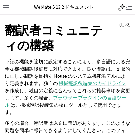
Toggle L
Weblate 5.13.2 ドキュメント
Toggle site navigation sidebar
Tog
View 
Ed
翻訳者コミュニテ
ィの構築
下記の機能を適切に設定することにより、多言語による完
全な機械翻訳後編集に対応できます。良い翻訳は、文脈的
に正しい翻訳を目指す House のシステム機能モデルによ
り定義されます。独自の
機械翻訳後編集のガイドライン
を作成し、独自の定義に合わせてこれらの推奨事項を変更
します。多くの場合、
ブラウザー プラグインの言語ツー
ル
は、機械翻訳後編集の校正ツールとして使用できま
す。
多くの場合、翻訳者は原文に問題があります。このような
問題を簡単に報告できるようにしてください。このフィー