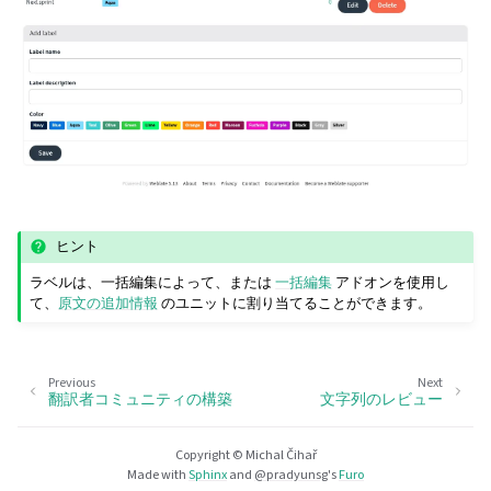
ヒント
ラベルは、一括編集によって、または
一括編集
アドオンを使用し
て、
原文の追加情報
のユニットに割り当てることができます。
Previous
Next
翻訳者コミュニティの構築
文字列のレビュー
Copyright © Michal Čihař
Made with
Sphinx
and
@pradyunsg
's
Furo