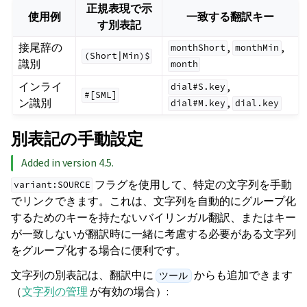
正規表現で示
使用例
一致する翻訳キー
す別表記
接尾辞の
,
,
monthShort
monthMin
(Short|Min)$
識別
month
インライ
,
dial#S.key
#[SML]
ン識別
,
dial#M.key
dial.key
別表記の手動設定
Added in version 4.5.
フラグを使用して、特定の文字列を手動
variant:SOURCE
でリンクできます。これは、文字列を自動的にグループ化
するためのキーを持たないバイリンガル翻訳、またはキー
が一致しないが翻訳時に一緒に考慮する必要がある文字列
をグループ化する場合に便利です。
文字列の別表記は、翻訳中に
からも追加できます
ツール
（
文字列の管理
が有効の場合）: