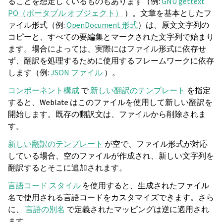
ることを想定しているものもあります（例:
GNU gettext
PO（ポータブル オブジェクト）
）。文章を基本としたフ
ァイル形式（例:
OpenDocument 形式
）は、原文文字列の
コピーと、すべての要編集とマークされた文字列で始まり
ます。場合によっては、実際にはファイル形式に依存せ
ず、翻訳を処理するために使用するフレームワークに依存
します（例:
JSON ファイル
）。
コンポーネント構成
で
新しい翻訳のテンプレート
を指定
すると、Weblate はこのファイルを使用して新しい翻訳を
開始します。既存の翻訳文は、ファイルから削除されま
す。
新しい翻訳のテンプレート
が空で、ファイル形式が対応
ggle navigation of 導入方法
している場合、空のファイルが作成され、新しい文字列を
翻訳するとそこに追加されます。
言語コード スタイル
を使用すると、生成されたファイル
名で使用される言語コードをカスタマイズできます。さら
に、
言語の別名
で定義されたマッピングは逆に適用され
ます。