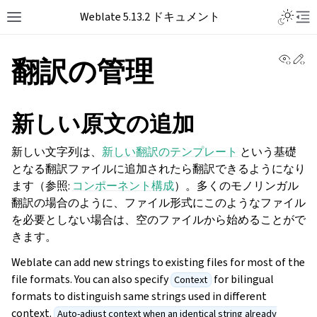
Toggle L
Weblate 5.13.2 ドキュメント
Toggle site navigation sidebar
Tog
View 
Ed
翻訳の管理
新しい原文の追加
新しい文字列は、
新しい翻訳のテンプレート
という基礎
となる翻訳ファイルに追加されたら翻訳できるようになり
ます（参照:
コンポーネント構成
）。多くのモノリンガル
翻訳の場合のように、ファイル形式にこのようなファイル
を必要としない場合は、空のファイルから始めることがで
きます。
Weblate can add new strings to existing files for most of the
file formats. You can also specify
for bilingual
Context
formats to distinguish same strings used in different
context.
Auto-adjust context when an identical string already