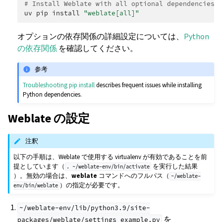
# Install Weblate with all optional dependencies
uv
pip
install
"weblate[all]"
オプションの依存関係の詳細設定については、
Python
の依存関係
を確認してください。
参考
Troubleshooting pip install
describes frequent issues while installing
Python dependencies.
Weblate の設定
注釈
以下の手順は、Weblate で使用する virtualenv が有効であることを前
提としています（
を実行した結果
.
~/weblate-env/bin/activate
）。無効の場合は、
weblate
コマンドへのフルパス（
~/weblate-
）の指定が必要です。
env/bin/weblate
~/weblate-env/lib/python3.9/site-
を
packages/weblate/settings_example.py