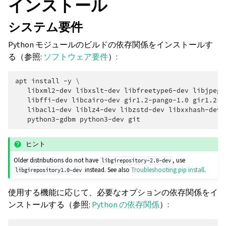
インストール
システム要件
Python モジュールのビルドの依存関係をインストールす
る（参照:
ソフトウェア要件
）:
apt
install
-y
\
libxml2-dev
libxslt-dev
libfreetype6-dev
libjpeg-
libffi-dev
libcairo-dev
gir1.2-pango-1.0
gir1.2-r
libacl1-dev
liblz4-dev
libzstd-dev
libxxhash-dev
python3-gdbm
python3-dev
ヒント
Older distributions do not have
, use
libgirepository-2.0-dev
instead. See also
Troubleshooting pip install
.
libgirepository1.0-dev
使用する機能に応じて、必要なオプションの依存関係をイ
ンストールする（参照:
Python の依存関係
）: