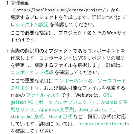
管理画面
（
）から、
http://localhost:8000/create/project/
翻訳するプロジェクトを作成します。詳細についは
プ
ロジェクトの設定
を確認してください。
ここで必要な指定は、プロジェクト名とその Web サイ
トだけです。
実際の翻訳用のオブジェクトであるコンポーネントを
作成します。コンポーネントは VCS リポジトリの場所
を特定し、翻訳するファイルを選択します。詳細は、
コンポーネント構成
を確認してください。
ここで重要な項目は
コンポーネント名
、
ソースコード
のリポジトリ
、および翻訳可能なファイルを検索する
ための
ファイル マスク
です。Weblate は、
GNU
gettext PO（ポータブル オブジェクト）
、
Android 文字
列リソース
、
Apple iOS 文字列
、
Java プロパティ
、
Stringsdict 形式
、
Fluent 形式
など、幅広い形式に対応
しています。詳細については、
Localization file formats
を確認してください。