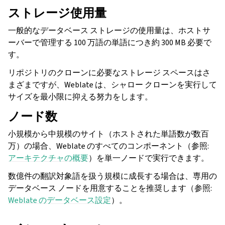
ストレージ使用量
一般的なデータベース ストレージの使用量は、ホストサ
ーバーで管理する 100 万語の単語につき約 300 MB 必要で
す。
リポジトリのクローンに必要なストレージ スペースはさ
まざまですが、Weblate は、シャロー クローンを実行して
サイズを最小限に抑える努力をします。
ノード数
小規模から中規模のサイト（ホストされた単語数が数百
万）の場合、Weblate のすべてのコンポーネント（参照:
ggle navigation of 導入方法
アーキテクチャの概要
）を単一ノードで実行できます。
数億件の翻訳対象語を扱う規模に成長する場合は、専用の
データベース ノードを用意することを推奨します（参照:
Weblate のデータベース設定
）。