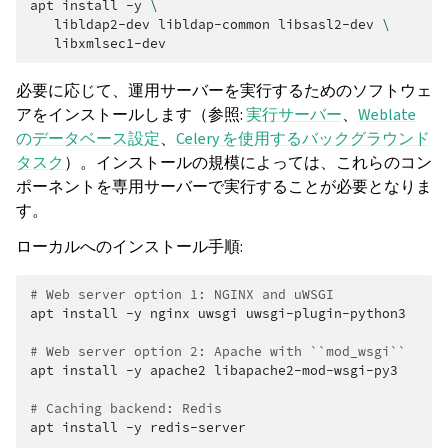
apt
install
-y
\
libldap2-dev
libldap-common
libsasl2-dev
\
必要に応じて、運用サーバーを実行するためのソフトウェ
アをインストールします（参照:
実行サーバー
、
Weblate
のデータベース設定
、
Celery を使用するバックグラウンド
タスク
）。インストールの規模によっては、これらのコン
ポーネントを専用サーバーで実行することが必要となりま
す。
ローカルへのインストール手順:
# Web server option 1: NGINX and uWSGI
apt
install
-y
nginx
uwsgi
uwsgi-plugin-python3

# Web server option 2: Apache with ``mod_wsgi``
apt
install
-y
apache2
libapache2-mod-wsgi-py3

# Caching backend: Redis
apt
install
-y
redis-server
