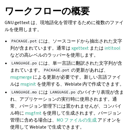
ワークフローの概要
GNU gettext は、現地語化を管理するために複数のファイ
ルを使用します。
には、ソースコードから抽出された文字
PACKAGE.pot
列が含まれています。通常は
xgettext
または
intltool
などの高レベルのラッパーを使用します。
には、単一言語に翻訳された文字列が含
LANGUAGE.po
まれています。
の更新があれば、
PACKAGE.pot
msgmerge
による更新が必要です。新しい言語ファイ
ルは
msginit
を使用する、Weblate 内で作成できます。
ggle navigation of 導入方法
には
のバイナリ表現が含ま
LANGUAGE.mo
LANGUAGE.po
れ、アプリケーションの実行時に使用されます。通
常、バージョン管理下には置かれませんが、コンパイ
ル時に
msgfmt
を使用して生成されます。バージョン
管理に含める場合は、
MO ファイルの生成
アドオンを
使用して Weblate で生成できます。