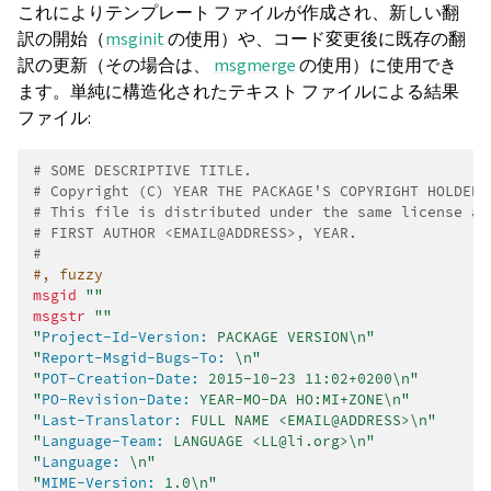
これによりテンプレート ファイルが作成され、新しい翻
訳の開始（
msginit
の使用）や、コード変更後に既存の翻
訳の更新（その場合は、
msgmerge
の使用）に使用でき
ます。単純に構造化されたテキスト ファイルによる結果
ファイル:
# SOME DESCRIPTIVE TITLE.
# Copyright (C) YEAR THE PACKAGE'S COPYRIGHT HOLDER
# This file is distributed under the same license as
# FIRST AUTHOR <EMAIL@ADDRESS>, YEAR.
#
#, fuzzy
msgid
""
msgstr
""
"
Project-Id-Version:
 PACKAGE VERSION\n"
"
Report-Msgid-Bugs-To:
 \n"
"
POT-Creation-Date:
 2015-10-23 11:02+0200\n"
"
PO-Revision-Date:
 YEAR-MO-DA HO:MI+ZONE\n"
"
Last-Translator:
 FULL NAME <EMAIL@ADDRESS>\n"
"
Language-Team:
 LANGUAGE <LL@li.org>\n"
"
Language:
 \n"
"
MIME-Version:
 1.0\n"