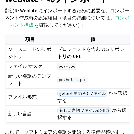
翻訳を Weblate にインポートするために必要な、コンポー
ネント作成時の設定項目（項目の詳細については、
コンポ
ーネント構成
を確認してください）:
項目
値
ソースコードのリポ
プロジェクトを含む VCS リポジ
ジトリ
トリの URL
ファイル マスク
po/*.po
新しい翻訳のテンプ
po/hello.pot
レート
から選択
gettext 用の PO ファイル
ファイル形式
する
から選
新しい言語ファイルの作成
新しい言語
択する
これで、ソフトウェアの翻訳を開始する準備が整いまし