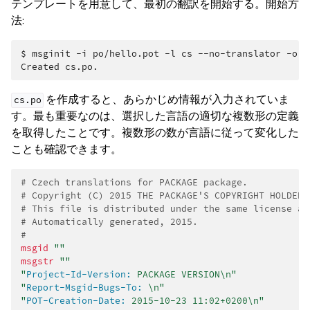
テンプレートを用意して、最初の翻訳を開始する。開始方
法:
$ 
msginit
-i
po/hello.pot
-l
cs
--no-translator
-o
Created cs.po.
を作成すると、あらかじめ情報が入力されていま
cs.po
す。最も重要なのは、選択した言語の適切な複数形の定義
を取得したことです。複数形の数が言語に従って変化した
ことも確認できます。
# Czech translations for PACKAGE package.
# Copyright (C) 2015 THE PACKAGE'S COPYRIGHT HOLDER
# This file is distributed under the same license as
# Automatically generated, 2015.
#
msgid
""
msgstr
""
"
Project-Id-Version:
 PACKAGE VERSION\n"
"
Report-Msgid-Bugs-To:
 \n"
"
POT-Creation-Date:
 2015-10-23 11:02+0200\n"