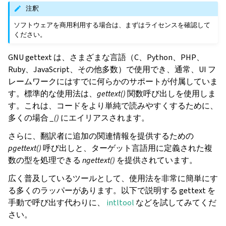
注釈
ソフトウェアを商用利用する場合は、まずはライセンスを確認して
ください。
GNU gettext は、さまざまな言語（C、Python、PHP、
Ruby、JavaScript、その他多数）で使用でき、通常、UI フ
レームワークにはすでに何らかのサポートが付属していま
す。標準的な使用法は、
gettext()
関数呼び出しを使用しま
す。これは、コードをより単純で読みやすくするために、
多くの場合
_()
にエイリアスされます。
さらに、翻訳者に追加の関連情報を提供するための
pgettext()
呼び出しと、ターゲット言語用に定義された複
数の型を処理できる
ngettext()
を提供されています。
広く普及しているツールとして、使用法を非常に簡単にす
る多くのラッパーがあります。以下で説明する gettext を
手動で呼び出す代わりに、
intltool
などを試してみてくだ
さい。