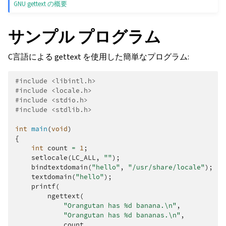
GNU gettext の概要
サンプル プログラム
C言語による gettext を使用した簡単なプログラム:
#include
<libintl.h>
#include
<locale.h>
#include
<stdio.h>
#include
<stdlib.h>
int
main
(
void
)
{
int
count
=
1
;
setlocale
(
LC_ALL
,
""
);
bindtextdomain
(
"hello"
,
"/usr/share/locale"
);
textdomain
(
"hello"
);
printf
(
ngettext
(
"Orangutan has %d banana.
\n
"
,
"Orangutan has %d bananas.
\n
"
,
count