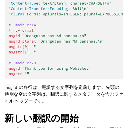
"
Content-Type:
 text/plain; charset=CHARSET\n"
"
Content-Transfer-Encoding:
 8bit\n"
"
Plural-Forms:
 nplurals=INTEGER; plural=EXPRESSION;\
#: main.c:14
#, c-format
msgid
"Orangutan has %d banana.\n"
msgid_plural
"Orangutan has %d bananas.\n"
msgstr[
0
]
""
msgstr[
1
]
""
#: main.c:20
msgid
"Thank you for using Weblate."
msgstr
""
の各行は、翻訳する文字列を定義します。先頭の
msgid
特別な空の文字列は、翻訳に関するメタデータを含むファ
イル ヘッダーです。
新しい翻訳の開始