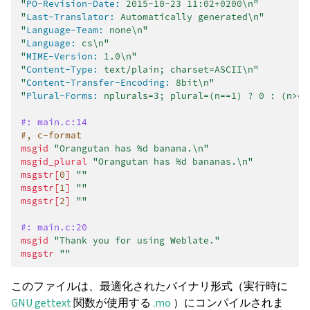
"
PO-Revision-Date:
 2015-10-23 11:02+0200\n"
"
Last-Translator:
 Automatically generated\n"
"
Language-Team:
 none\n"
"
Language:
 cs\n"
"
MIME-Version:
 1.0\n"
"
Content-Type:
 text/plain; charset=ASCII\n"
"
Content-Transfer-Encoding:
 8bit\n"
"
Plural-Forms:
 nplurals=3; plural=(n==1) ? 0 : (n>=2
#: main.c:14
#, c-format
msgid
"Orangutan has %d banana.\n"
msgid_plural
"Orangutan has %d bananas.\n"
msgstr[
0
]
""
msgstr[
1
]
""
msgstr[
2
]
""
#: main.c:20
msgid
"Thank you for using Weblate."
msgstr
""
このファイルは、最適化されたバイナリ形式（実行時に
GNU gettext
関数が使用する
.mo
）にコンパイルされま