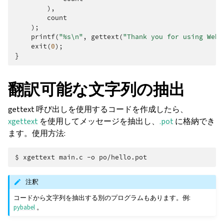
),
count
);
printf
(
"%s
\n
"
,
gettext
(
"Thank you for using Webl
exit
(
0
);
}
翻訳可能な文字列の抽出
gettext 呼び出しを使用するコードを作成したら、
xgettext
を使用してメッセージを抽出し、
.pot
に格納でき
ます。使用方法:
$ 
xgettext
main.c
-o
注釈
コードから文字列を抽出する別のプログラムもあります。例:
pybabel
。