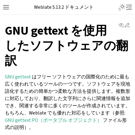
Toggle L
Weblate 5.13.2 ドキュメント
Toggle site navigation sidebar
Tog
View 
Ed
GNU gettext を使用
したソフトウェアの翻
訳
GNU gettext
はフリー ソフトウェアの国際化のために最も
広く使われているツールの一つです。ソフトウェアを現地
語化するための簡単かつ柔軟な方法を提供します。複数形
に対応しており、翻訳した文字列にさらに関連情報を追加
でき、関連する非常に多くのツールが作成されています。
もちろん、Weblate でも優れた対応をしています（参照:
GNU gettext PO（ポータブル オブジェクト）
ファイル形
式の説明）。