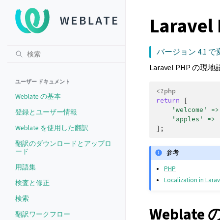
Larave
バージョン 4.1 で
Laravel PHP
ユーザー ドキュメント
<?php
Weblate の基本
return
[
'welcome'
=>
登録とユーザー情報
'apples'
=>
Weblate を使用した翻訳
];
翻訳のダウンロードとアップロ
ード
参考
用語集
PHP
Localization in Larav
検査と修正
検索
Weblate
翻訳ワークフロー