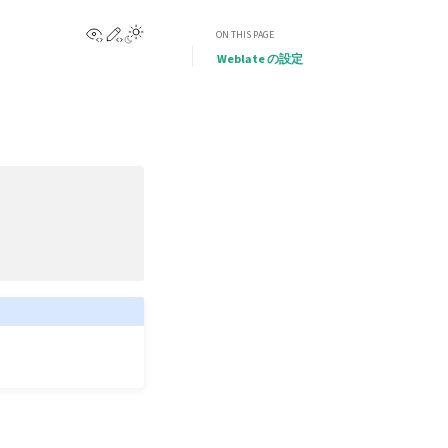
View this page
Edit this page
Toggle Light / Dark / Auto color theme
ON THIS PAGE
Weblate の設定