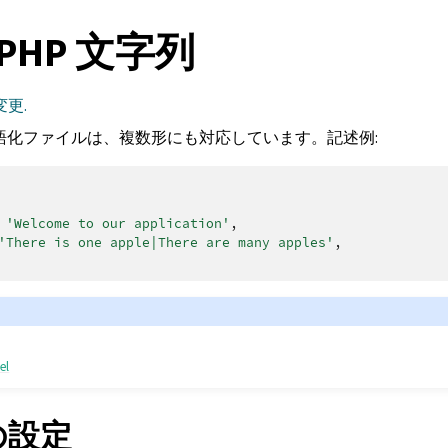
l PHP 文字列
変更.
 の現地語化ファイルは、複数形にも対応しています。記述例:
'Welcome to our application'
,
'There is one apple|There are many apples'
,
el
 の設定