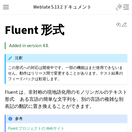
Toggle L
Weblate 5.13.2 ドキュメント
Toggle site navigation sidebar
Tog
View 
Ed
Fluent 形式
Added in version 4.8.
注釈
この形式への対応は開発中です。一部の機能はまだ使用できないま
せん。動作はリリース間で変更することがあります。テスト結果の
フィードバックは歓迎します。
Fluent は、非対称の現地語化用のモノリンガルのテキスト
形式: ある言語の簡単な文字列を、別の言語の複雑な別
表記の翻訳に置き換えることができます。
参考
Fluent プロジェクトの Webサイト