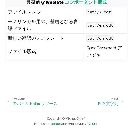
典型的な Weblate
コンポーネント構成
ファイル マスク
path/*.odt
モノリンガル用の、基礎となる言
path/en.odt
語ファイル
新しい翻訳のテンプレート
path/en.odt
OpenDocument フ
ファイル形式
ァイル
Previous
Next
モバイル Kotlin リソース
PHP 文字列
Copyright © Michal Čihař
Made with
Sphinx
and
@pradyunsg
's
Furo