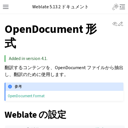
Toggle L
Weblate 5.13.2 ドキュメント
Toggle site navigation sidebar
Tog
View 
Ed
OpenDocument 形
式
Added in version 4.1.
翻訳するコンテンツを、OpenDocument ファイルから抽出
し、翻訳のために使用します。
参考
OpenDocument Format
Weblate の設定