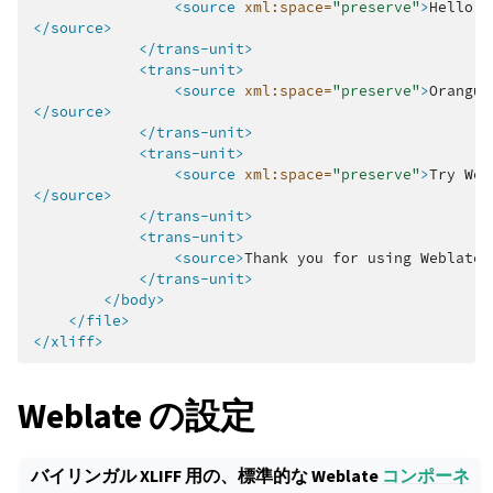
<source
xml:space=
"preserve"
>
Hello,
</source>
</trans-unit>
<trans-unit>
<source
xml:space=
"preserve"
>
Orangut
</source>
</trans-unit>
<trans-unit>
<source
xml:space=
"preserve"
>
Try
Web
</source>
</trans-unit>
<trans-unit>
<source>
Thank
you
for
using
Weblate.
</trans-unit>
</body>
</file>
</xliff>
Weblate の設定
バイリンガル XLIFF 用の、標準的な Weblate
コンポーネ