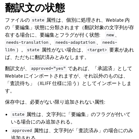
翻訳文の状態
ファイルの
属性は、個別に処理され、Weblate 内
state
の「要編集」状態に分類されます（翻訳対象の文字列が存
在する場合に、要編集とフラグが付く状態:
、
new
、
、
needs-translation
needs-adaptation
needs-
）。
属性がない場合は、
要素があれ
l10n
state
<target>
ば、ただちに翻訳済みとみなします。
翻訳文が、
であれば、「承認済」として
approved="yes"
Weblate にインポートされますが、それ以外のものは、
「査読待ち」（XLIFF 仕様に沿う）としてインポートしま
す。
ggle navigation of 導入方法
保存中は、必要がない限り追加されない属性:
属性は、文字列に「要編集」のフラグが付いて
state
いる場合にのみ追加される。
属性は、文字列が「査読済み」の場合にのみ
approved
追加される。