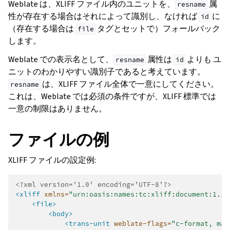
Weblate は、XLIFF ファイル内のユニットを、
属
resname
性が存在する場合はそれによって識別し、なければ
に
id
（存在する場合は
タグとセットで）フォールバック
file
します。
Weblate での表示名として、
属性は
よりも ユ
resname
id
ニットのわかりやすい識別子であると考えています。
は、XLIFF ファイル全体で一意にしてください。
resname
これは、Weblate では必須の条件ですが、XLIFF 標準では
一意の制限はありません。
ファイルの例
XLIFF ファイルの設定例:
<?xml version='1.0' encoding='UTF-8'?>
<xliff
xmlns=
"urn:oasis:names:tc:xliff:document:1.1"
<file>
<body>
<trans-unit
weblate-flags=
"c-format, max