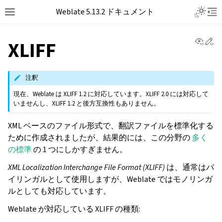
Toggle L
Weblate 5.13.2 ドキュメント
Toggle site navigation sidebar
Tog
View 
Ed
XLIFF
注釈
現在、Weblate は XLIFF 1.2 に対応しています。XLIFF 2.0 には対応して
いませんし、XLIFF 1.2 と後方互換性もありません。
XML ベースのファイル形式で、翻訳ファイルを標準化する
ために作成されましたが、結果的には、この分野の
多く
の標準
の 1 つにしかすぎません。
XML Localization Interchange File Format (XLIFF)
は、通常はバ
イリンガルとして使用しますが、Weblate ではモノリンガ
ルとしても対応しています。
Weblate が対応している XLIFF の種類: