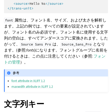
<source>
Hello
%s
</source>
</trans-unit>
属性は、フォント名、サイズ、および太さを解析し
font
ます。上記の例では、すべての要素が設定されています
が、フォント名のみ必須です。フォント名に使用する文字
列の空白は、すべてアンダースコアに変換されます。した
がって、
は、
となり
Source
Sans
Pro
Source_Sans_Pro
ます。(参照:
fonts
)になります。フォントグループに名前を
付けるときは、この点に注意してください（参照:
フォン
トの管理
）。
参考
font attribute in XLIFF 1.2
maxwidth attribute in XLIFF 1.2
文字列キー