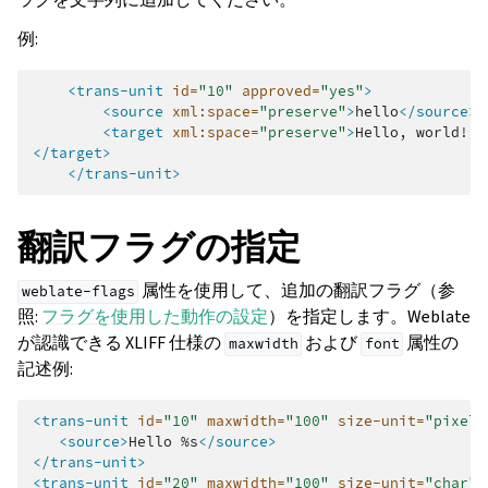
例:
<trans-unit
id=
"10"
approved=
"yes"
>
<source
xml:space=
"preserve"
>
hello
</source>
<target
xml:space=
"preserve"
>
Hello,
</target>
</trans-unit>
翻訳フラグの指定
属性を使用して、追加の翻訳フラグ（参
weblate-flags
照:
フラグを使用した動作の設定
）を指定します。Weblate
が認識できる XLIFF 仕様の
および
属性の
maxwidth
font
記述例:
<trans-unit
id=
"10"
maxwidth=
"100"
size-unit=
"pixel"
<source>
Hello
%s
</source>
</trans-unit>
<trans-unit
id=
"20"
maxwidth=
"100"
size-unit=
"char"