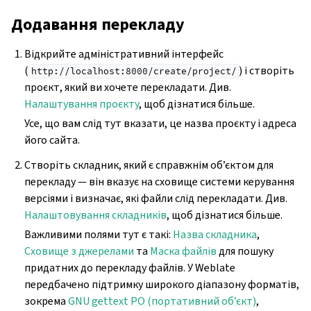
Додавання перекладу
Відкрийте адміністративний інтерфейс
(
) і створіть
http://localhost:8000/create/project/
проєкт, який ви хочете перекладати. Див.
Налаштування проєкту
, щоб дізнатися більше.
Усе, що вам слід тут вказати, це назва проєкту і адреса
його сайта.
Створіть складник, який є справжнім об’єктом для
перекладу — він вказує на сховище системи керування
версіями і визначає, які файли слід перекладати. Див.
Налаштовування складників
, щоб дізнатися більше.
Важливими полями тут є такі:
Назва складника
,
Сховище з джерелами
та
Маска файлів
для пошуку
придатних до перекладу файлів. У Weblate
передбачено підтримку широкого діапазону форматів,
зокрема
GNU gettext PO (портативний об’єкт)
,