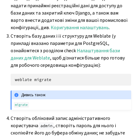
надати принаймні реєстраційні дані для доступу до
бази даних та закритий ключ Django, а також вам
варто внести додаткові зміни для вашої промислової
конфігурації, див.
Коригування налаштувань
.
Створіть базу даних і її структуру для Weblate (у
прикладі вказано параметри для PostgreSQL,
ознайомтеся з розділом check
Налаштування бази
даних для Weblate
, щоб дізнатися більше про готову
для робочого середовища конфігурацію):
weblate
Дивись також
migrate
Створіть обліковий запис адміністративного
користувача
, створіть пароль для нього і
admin
скопіюйте його до буфера обміну даних; не забудьте