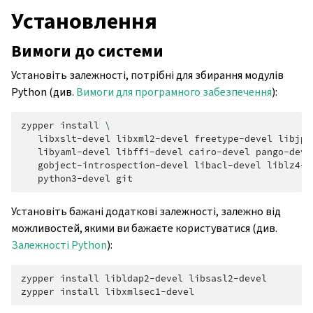
Установлення
Вимоги до системи
Установіть залежності, потрібні для збирання модулів
Python (див.
Вимоги для програмного забезпечення
):
zypper
install
\
libxslt-devel
libxml2-devel
freetype-devel
libjpe
libyaml-devel
libffi-devel
cairo-devel
pango-deve
gobject-introspection-devel
libacl-devel
liblz4-d
python3-devel
Установіть бажані додаткові залежності, залежно від
можливостей, якими ви бажаєте користуватися (див.
Залежності Python
):
zypper
install
libldap2-devel
libsasl2-devel

zypper
install