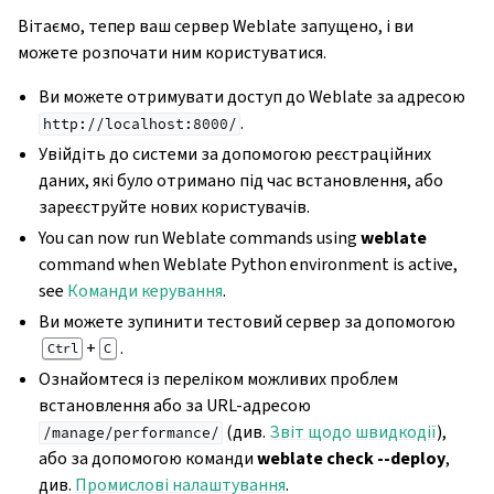
Вітаємо, тепер ваш сервер Weblate запущено, і ви
можете розпочати ним користуватися.
Ви можете отримувати доступ до Weblate за адресою
.
http://localhost:8000/
Увійдіть до системи за допомогою реєстраційних
даних, які було отримано під час встановлення, або
зареєструйте нових користувачів.
You can now run Weblate commands using
weblate
command when Weblate Python environment is active,
see
Команди керування
.
Ви можете зупинити тестовий сервер за допомогою
+
.
Ctrl
C
Ознайомтеся із переліком можливих проблем
встановлення або за URL-адресою
(див.
Звіт щодо швидкодії
),
/manage/performance/
або за допомогою команди
weblate check --deploy
,
див.
Промислові налаштування
.