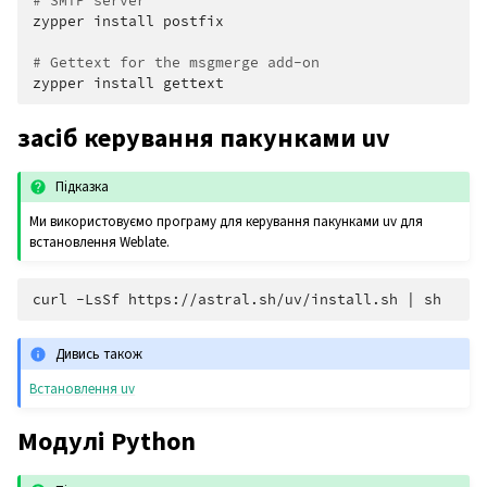
# SMTP server
zypper
install
postfix

# Gettext for the msgmerge add-on
zypper
install
засіб керування пакунками uv
Підказка
Ми використовуємо програму для керування пакунками uv для
встановлення Weblate.
curl
-LsSf
https://astral.sh/uv/install.sh
|
Дивись також
Встановлення uv
Модулі Python