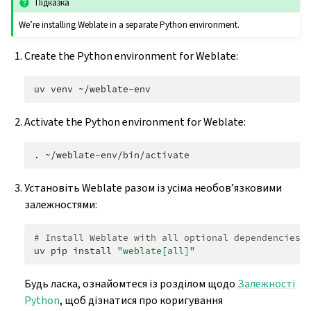
Підказка
We’re installing Weblate in a separate Python environment.
Create the Python environment for Weblate:
uv
venv
Activate the Python environment for Weblate:
.
Установіть Weblate разом із усіма необов’язковими
залежностями:
# Install Weblate with all optional dependencies
uv
pip
install
"weblate[all]"
Будь ласка, ознайомтеся із розділом щодо
Залежності
Python
, щоб дізнатися про коригування