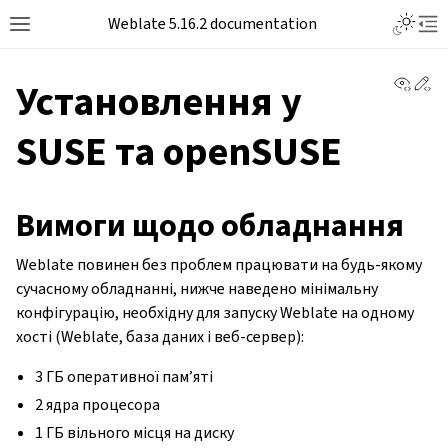
Weblate 5.16.2 documentation
View 
Ed
Установлення у
SUSE та openSUSE
Вимоги щодо обладнання
Weblate повинен без проблем працювати на будь-якому
сучасному обладнанні, нижче наведено мінімальну
конфігурацію, необхідну для запуску Weblate на одному
хості (Weblate, база даних і веб-сервер):
3 ГБ оперативної пам’яті
2 ядра процесора
1 ГБ вільного місця на диску