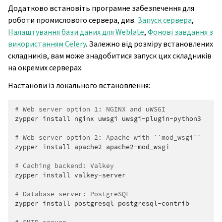
Додатково встановіть програмне забезпечення для
роботи промислового сервера, див.
Запуск сервера
,
Налаштування бази даних для Weblate
,
Фонові завдання з
використанням Celery
. Залежно від розміру встановлених
складників, вам може знадобитися запуск цих складників
на окремих серверах.
Настанови із локального встановлення:
# Web server option 1: NGINX and uWSGI
zypper
install
nginx
uwsgi
uwsgi-plugin-python3

# Web server option 2: Apache with ``mod_wsgi``
zypper
install
apache2
apache2-mod_wsgi

# Caching backend: Valkey
zypper
install
valkey-server

# Database server: PostgreSQL
zypper
install
postgresql
postgresql-contrib
