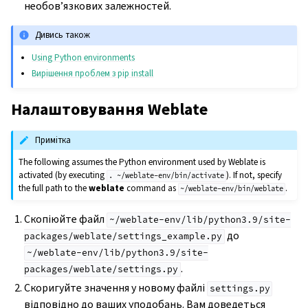
необов’язкових залежностей.
Дивись також
Using Python environments
Вирішення проблем з pip install
Налаштовування Weblate
Примітка
The following assumes the Python environment used by Weblate is
activated (by executing
). If not, specify
.
~/weblate-env/bin/activate
the full path to the
weblate
command as
.
~/weblate-env/bin/weblate
Скопіюйте файл
~/weblate-env/lib/python3.9/site-
до
packages/weblate/settings_example.py
~/weblate-env/lib/python3.9/site-
.
packages/weblate/settings.py
Скоригуйте значення у новому файлі
settings.py
відповідно до ваших уподобань. Вам доведеться