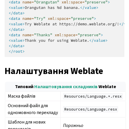
<data
name=
"Orangutan"
xml:space=
"preserve"
>
<value>
Orangutan
has
%d
banana.
</value>
</data>
<data
name=
"Try"
xml:space=
"preserve"
>
<value>
Try
Weblate
at
https://demo.weblate.org/!
</va
</data>
<data
name=
"Thanks"
xml:space=
"preserve"
>
<value>
Thank
you
for
using
Weblate.
</value>
</data>
</root>
Налаштування Weblate
Типовий
Налаштовування складників
Weblate
Маска файлів
Resources/Language.*.resx
Основний файл для
Resources/Language.resx
одномовного перекладу
Шаблон для нових
Порожньо
перекладів