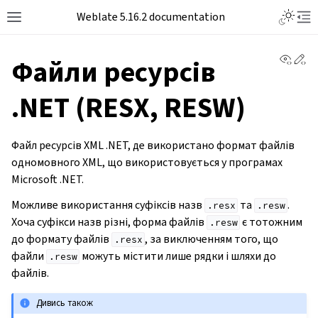
Weblate 5.16.2 documentation
View 
Ed
Файли ресурсів
.NET (RESX, RESW)
Файл ресурсів XML .NET, де використано формат файлів
одномовного XML, що використовується у програмах
Microsoft .NET.
Можливе використання суфіксів назв
та
.
.resx
.resw
Хоча суфікси назв різні, форма файлів
є тотожним
.resw
до формату файлів
, за виключенням того, що
.resx
файли
можуть містити лише рядки і шляхи до
.resw
файлів.
Дивись також