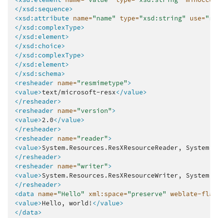
</xsd:sequence>
<xsd:attribute
name=
"name"
type=
"xsd:string"
use=
"re
</xsd:complexType>
</xsd:element>
</xsd:choice>
</xsd:complexType>
</xsd:element>
</xsd:schema>
<resheader
name=
"resmimetype"
>
<value>
text/microsoft-resx
</value>
</resheader>
<resheader
name=
"version"
>
<value>
2.0
</value>
</resheader>
<resheader
name=
"reader"
>
<value>
System.Resources.ResXResourceReader,
System.W
</resheader>
<resheader
name=
"writer"
>
<value>
System.Resources.ResXResourceWriter,
System.W
</resheader>
<data
name=
"Hello"
xml:space=
"preserve"
weblate-flag
<value>
Hello,
world!
</value>
</data>