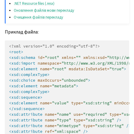
.NET Resource files (.resx)
Оновлення файлів мови перекладу
Очищення файлів перекладу
Приклад файла:
<?xml version="1.0" encoding="utf-8"?>
<root>
<xsd:schema
id=
"root"
xmlns=
""
xmlns:xsd=
"http://www
<xsd:import
namespace=
"http://www.w3.org/XML/1998/na
<xsd:element
name=
"root"
msdata:IsDataSet=
"true"
>
<xsd:complexType>
<xsd:choice
maxOccurs=
"unbounded"
>
<xsd:element
name=
"metadata"
>
<xsd:complexType>
<xsd:sequence>
<xsd:element
name=
"value"
type=
"xsd:string"
minOccur
</xsd:sequence>
<xsd:attribute
name=
"name"
use=
"required"
type=
"xsd:
<xsd:attribute
name=
"type"
type=
"xsd:string"
/>
<xsd:attribute
name=
"mimetype"
type=
"xsd:string"
/>
<xsd:attribute
ref=
"xml:space"
/>