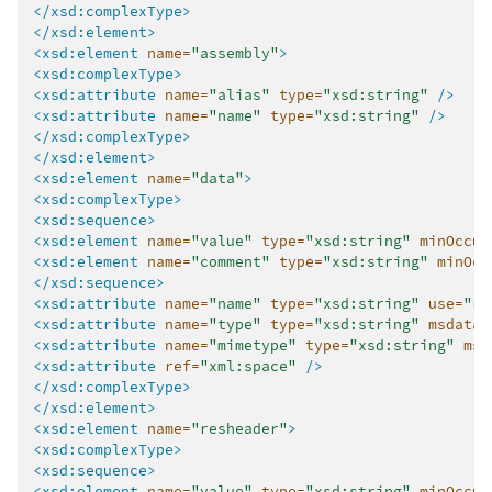
</xsd:complexType>
</xsd:element>
<xsd:element
name=
"assembly"
>
<xsd:complexType>
<xsd:attribute
name=
"alias"
type=
"xsd:string"
/>
<xsd:attribute
name=
"name"
type=
"xsd:string"
/>
</xsd:complexType>
</xsd:element>
<xsd:element
name=
"data"
>
<xsd:complexType>
<xsd:sequence>
<xsd:element
name=
"value"
type=
"xsd:string"
minOccur
<xsd:element
name=
"comment"
type=
"xsd:string"
minOcc
</xsd:sequence>
<xsd:attribute
name=
"name"
type=
"xsd:string"
use=
"re
<xsd:attribute
name=
"type"
type=
"xsd:string"
msdata:
<xsd:attribute
name=
"mimetype"
type=
"xsd:string"
msd
<xsd:attribute
ref=
"xml:space"
/>
</xsd:complexType>
</xsd:element>
<xsd:element
name=
"resheader"
>
<xsd:complexType>
<xsd:sequence>
<xsd:element
name=
"value"
type=
"xsd:string"
minOccur